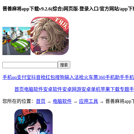
晋善麻将app下载v9.2.6(综合)网页版-登录入口/官方网站/app下
手机qq
支付宝
抖音
抢红包
搜狗输入法
抢火车票
360手机助手
手机
首页
电脑软件
安卓软件
安卓网游
安卓单机
苹果下载
专题
手
您所在的位置：
首页
→
电脑软件
→
应用工具
→ 晋善麻将app下