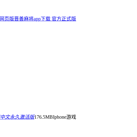
机网页版
晋善麻将app下载 官方正式版
载中文永久激活版
176.5MB
Iphone游戏