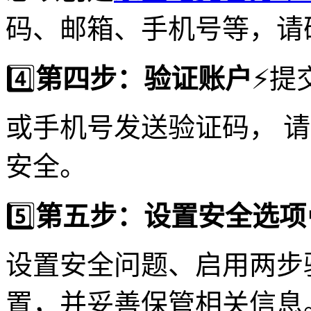
码、邮箱、手机号等，请
4️⃣
第四步：验证账户
⚡️
或手机号发送验证码， 
安全。
5️⃣
第五步：设置安全选项
设置安全问题、启用两步
置，并妥善保管相关信息