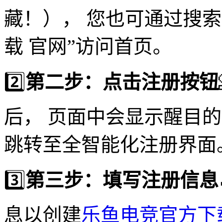
藏！）， 您也可通过搜
载 官网”访问首页。
2️⃣
第二步：点击注册按钮
后， 页面中会显示醒目
跳转至全智能化注册界面
3️⃣
第三步：填写注册信息
息以创建
乐鱼电竞官方下