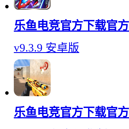
乐鱼电竞官方下载官方
v9.3.9 安卓版
乐鱼电竞官方下载官方