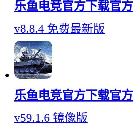
乐鱼电竞官方下载官方
v8.8.4 免费最新版
乐鱼电竞官方下载官方
v59.1.6 镜像版