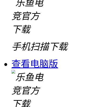
手机扫描下载
查看电脑版