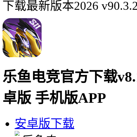
下载最新版本2026 v90.3
乐鱼电竞官方下载v8.1
卓版 手机版APP
安卓版下载