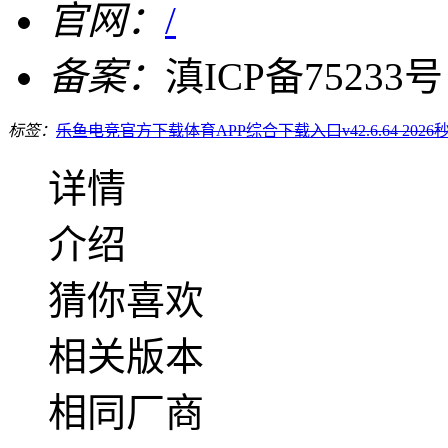
官网：
/
备案：
滇ICP备75233号
标签：
乐鱼电竞官方下载
体育APP综合下载入口v42.6.64 2026
详情
介绍
猜你喜欢
相关版本
相同厂商