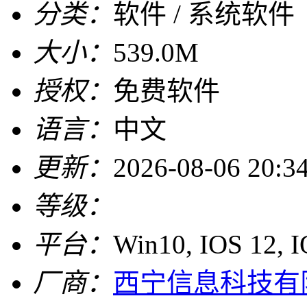
分类：
软件 / 系统软件
大小：
539.0M
授权：
免费软件
语言：
中文
更新：
2026-08-06 20:3
等级：
平台：
Win10, IOS 12, 
厂商：
西宁信息科技有