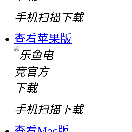
手机扫描下载
查看苹果版
手机扫描下载
查看Mac版