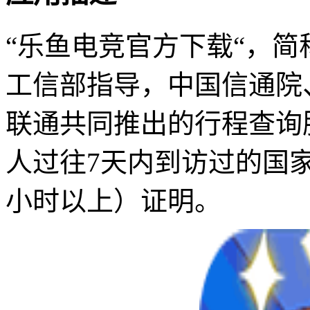
“乐鱼电竞官方下载“，简
工信部指导，中国信通院
联通共同推出的行程查询
人过往7天内到访过的国
小时以上）证明。