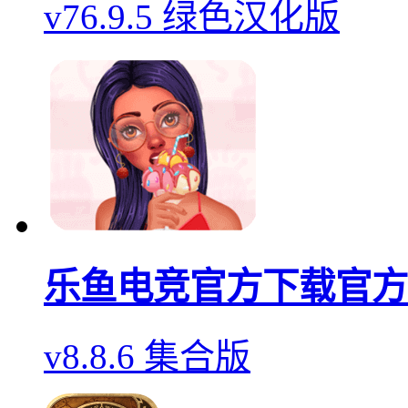
v76.9.5 绿色汉化版
乐鱼电竞官方下载官方
v8.8.6 集合版