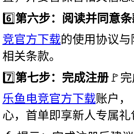
6️⃣
第六步：阅读并同意条
竞官方下载
的使用协议与
相关条款。
7️⃣
第七步：完成注册
🚩
乐鱼电竞官方下载
账户，
心，首单即享新人专属礼