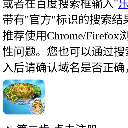
或者在百度搜索框输入"
带有"官方"标识的搜索结
推荐使用Chrome/Fire
性问题。您也可以通过搜
入后请确认域名是否正确