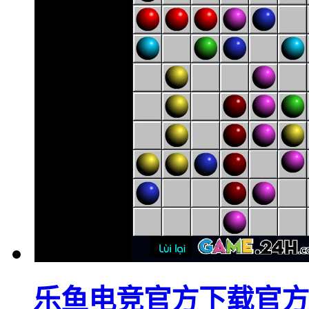
乐鱼电竞官方下载官方