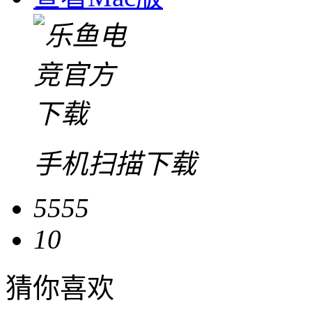
手机扫描下载
5555
10
猜你喜欢