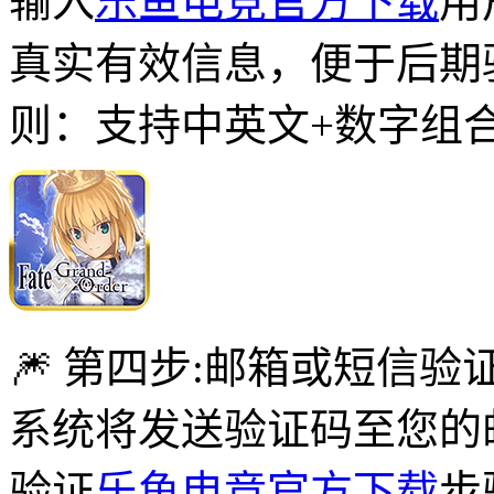
输入
乐鱼电竞官方下载
用
真实有效信息，便于后期
则：支持中英文+数字组
🎆 第四步:邮箱或短信验
系统将发送验证码至您的
验证
乐鱼电竞官方下载
步