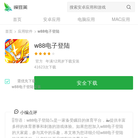
首页
安卓应用
电脑应用
MAC应用
资讯
专题
设计奖
创意应用
首页
>
应用软件
>
w88电子登陆
问答
w88电子登陆
官方
年满12周岁
下载安装
次下载
41623
需优先下载
安全下载
w88电子登陆安装
小编点评
🎚导语：
w88电子登陆
🍶是一家备受瞩目的体育平台，🐳提供丰富
多样的体育赛事和刺激的游戏体验。如果您想加入
w88电子登陆
的大家庭，参与其中的乐趣，本文将为您详细介绍
w88电子登陆