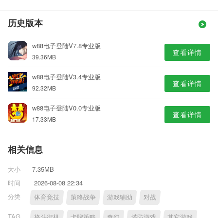
历史版本
w88电子登陆V7.8专业版
查看详情
39.36MB
w88电子登陆V3.4专业版
查看详情
92.32MB
w88电子登陆V0.0专业版
查看详情
17.33MB
相关信息
大小
7.35MB
时间
2026-08-08 22:34
分类
体育竞技
策略战争
游戏辅助
对战
TAG
格斗街机
卡牌策略
奇幻
塔防游戏
其它游戏