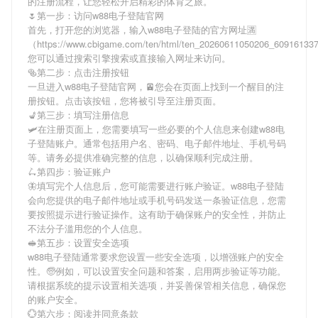
的注册流程，让您轻松开启精彩的体育之旅。
🌷第一步：访问w88电子登陆官网
首先，打开您的浏览器，输入
w88电子登陆
的官方网址🈵
（https://www.cbigame.com/ten/html/ten_20260611050206_6091613
您可以通过搜索引擎搜索或直接输入网址来访问。
🥯第二步：点击注册按钮
一旦进入
w88电子登陆
官网，🚈您会在页面上找到一个醒目的注
册按钮。点击该按钮，您将被引导至注册页面。
💺第三步：填写注册信息
🛩在注册页面上，您需要填写一些必要的个人信息来创建
w88电
子登陆
账户。通常包括用户名、密码、电子邮件地址、手机号码
等。请务必提供准确完整的信息，以确保顺利完成注册。
🛴第四步：验证账户
🦋填写完个人信息后，您可能需要进行账户验证。
w88电子登陆
会向您提供的电子邮件地址或手机号码发送一条验证信息，您需
要按照提示进行验证操作。这有助于确保账户的安全性，并防止
不法分子滥用您的个人信息。
🥪第五步：设置安全选项
w88电子登陆
通常要求您设置一些安全选项，以增强账户的安全
性。🧓例如，可以设置安全问题和答案，启用两步验证等功能。
请根据系统的提示设置相关选项，并妥善保管相关信息，确保您
的账户安全。
💮第六步：阅读并同意条款