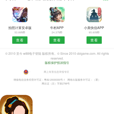
拍照计算安卓版
牛村APP
小美快信APP
53.89MB
24.37MB
95.60MB
查看
查看
查看
© 2010 至今 w88电子登陆 版权所有。© Since 2010 cbigame.com. All rights
reserved.
版权保护投诉指引
・
网上有害信息举报专区
增值电信业务经营许可证：粤B2-20030330号-1
网络出版服务许可证：（署）
网出证（京）字第2799号