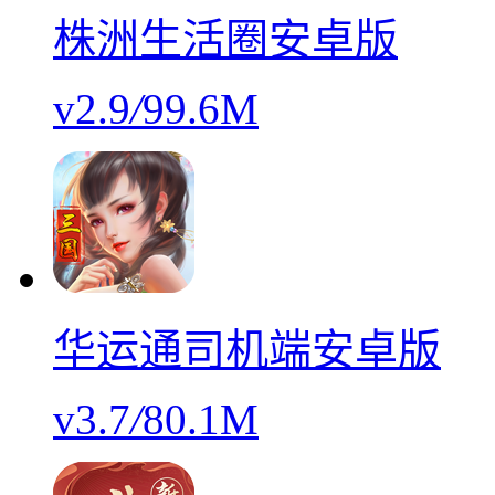
株洲生活圈安卓版
v2.9
/
99.6M
华运通司机端安卓版
v3.7
/
80.1M