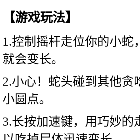
【游戏玩法】
1.控制摇杆走位你的小
就会变长。
2.小心！蛇头碰到其他
小圆点。
3.长按加速键，用巧妙
以吃掉尸体迅速变长。