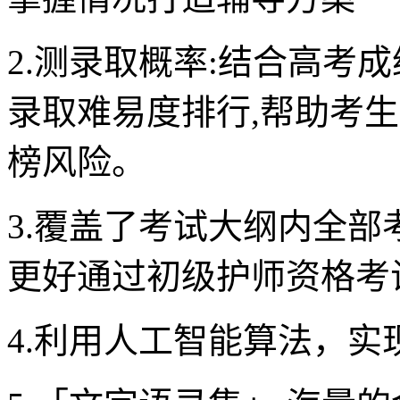
2.测录取概率:结合高考
录取难易度排行,帮助考
榜风险。
3.覆盖了考试大纲内全
更好通过初级护师资格考
4.利用人工智能算法，