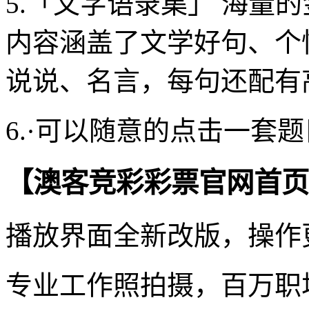
5.「文字语录集」 海量
内容涵盖了文学好句、个
说说、名言，每句还配有
6.·可以随意的点击一套
【澳客竞彩彩票官网首页
播放界面全新改版，操作
专业工作照拍摄，百万职