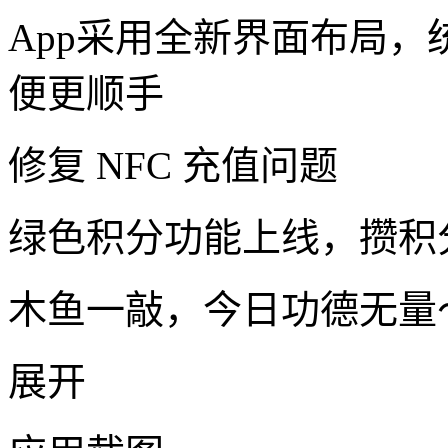
App采用全新界面布局
便更顺手
修复 NFC 充值问题
绿色积分功能上线，攒积
木鱼一敲，今日功德无量
展开