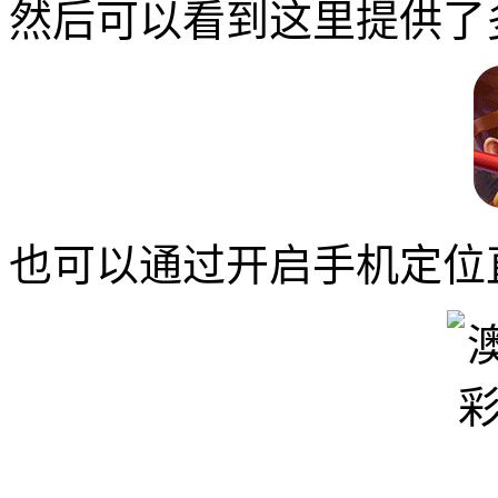
然后可以看到这里提供了
也可以通过开启手机定位