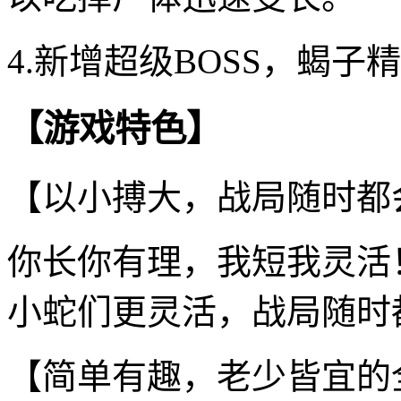
4.新增超级BOSS，蝎
【游戏特色】
【以小搏大，战局随时都
你长你有理，我短我灵活
小蛇们更灵活，战局随时
【简单有趣，老少皆宜的