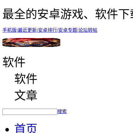
最全的安卓游戏、软件下
手机版
|
最近更新
|
安卓排行
|
安卓专题
|
论坛转帖
软件
软件
文章
搜索
首页