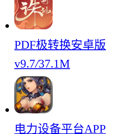
PDF极转换安卓版
v9.7
/
37.1M
电力设备平台APP