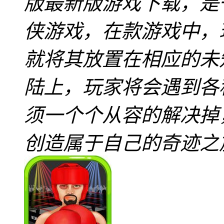
版最新版游戏下载，是
侠游戏，在款游戏中，
就将其放置在相应的未
陆上，玩家将会遇到各
须一个个从容的解决掉
创造属于自己的奇迹之