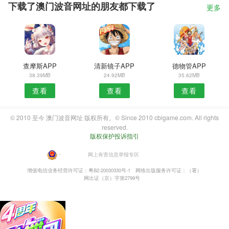
下载了澳门波音网址的朋友都下载了
更多
查摩斯APP
清新镜子APP
德物管APP
38.39MB
24.92MB
35.62MB
查看
查看
查看
© 2010 至今 澳门波音网址 版权所有。© Since 2010 cbigame.com. All rights
reserved.
版权保护投诉指引
・
网上有害信息举报专区
增值电信业务经营许可证：粤B2-20030330号-1
网络出版服务许可证：（署）
网出证（京）字第2799号