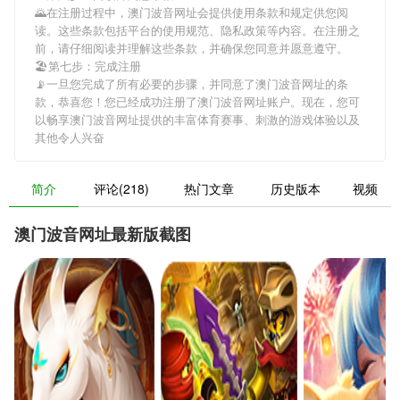
🌄在注册过程中，
澳门波音网址
会提供使用条款和规定供您阅
读。这些条款包括平台的使用规范、隐私政策等内容。在注册之
前，请仔细阅读并理解这些条款，并确保您同意并愿意遵守。
🏖第七步：完成注册
📡一旦您完成了所有必要的步骤，并同意了
澳门波音网址
的条
款，恭喜您！您已经成功注册了澳门波音网址账户。现在，您可
以畅享
澳门波音网址
提供的丰富体育赛事、刺激的游戏体验以及
其他令人兴奋
简介
评论(218)
热门文章
历史版本
视频
澳门波音网址最新版截图