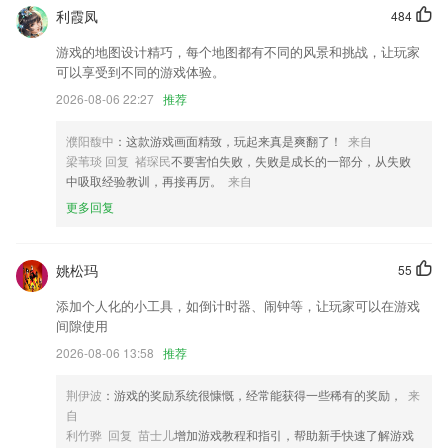
利霞凤
484
澳门波音网址更新了什么?
游戏的地图设计精巧，每个地图都有不同的风景和挑战，让玩家
优化驾照认证；
可以享受到不同的游戏体验。
优化了传记故事卡片显示。
2026-08-06 22:27
推荐
短信来电闪光能够很好地帮助用户有效过滤无用消息，并通过闪光灯来增
强重要消息的通知，帮助用户不轻易错过任何重要消息。
濮阳馥中
：这款游戏画面精致，玩起来真是爽翻了！
来自
梁苇琰 回复 褚琛民
不要害怕失败，失败是成长的一部分，从失败
个人信息：专属信息 一码通城
中吸取经验教训，再接再厉。
来自
修复取下一帧时可能队列为空的问题;
更多回复
摇一摇功能优化，界面弹出之后再次摇动不再有震动或声音提示
联系我们
姚松玛
55
以上就是澳门波音网址的介绍，如果您喜欢这款软件，您可以到应用商店
进行打分评论，说出您的使用经历，以帮助我们更好的对产品进行优化修
添加个人化的小工具，如倒计时器、闹钟等，让玩家可以在游戏
改。
间隙使用
2026-08-06 13:58
推荐
荆伊波
：游戏的奖励系统很慷慨，经常能获得一些稀有的奖励，
来
自
利竹骅 回复 苗士儿
增加游戏教程和指引，帮助新手快速了解游戏