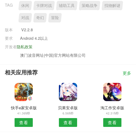
TAG
休闲
卡牌对战
辅助工具
策略战争
找物解谜
对战
奇幻
冒险
版本
V2.2.8
要求
Android 4.2以上
开发者
隐私政策
澳门波音网址(中国)官方网站有限公司
相关应用推荐
更多
快手e家安卓版
贝果安卓版
淘工作安卓版
41.36MB
6.56MB
42.31MB
查看
查看
查看