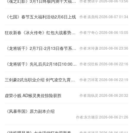
《魂之幻影》3月1日终极内测十大福利活动预告
作者:樊琰宇 2026-08-06 13:56
《七国》春节五大福利活动2月6日上线
作者:袁燕纯 2026-08-07 01:34
狂欢新春《冰火传奇》红包大战蓄势待发
作者:宁奇心 2026-08-06 15:05
《龙将斩千》2月7日-2月13日春节系列活动
作者:米玲谦 2026-08-06 23:36
《龙将斩千》先礼后兵2月18日10:00震撼开启
作者:倪壮栋 2026-08-06 22:16
三剑豪2武当职业介绍 剑气凌空九霄云纵
作者:万祥茗 2026-08-06 22:19
虚荣小贱 AD猴灵奥佐惊险获胜
作者:陆纨灵 2026-08-06 20:32
《风暴帝国》原力副本介绍
作者:东方璐宗 2026-08-06 21:26
《挂机吧兄弟》七大活动狂欢迎新春
作者:崔祥武 2026-08-06 15:11