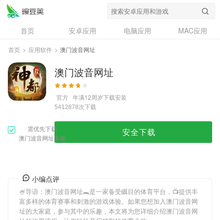
首页
安卓应用
电脑应用
MAC应用
资讯
专题
设计奖
创意应用
首页
>
应用软件
>
澳门波音网址
问答
澳门波音网址
官方
年满12周岁
下载安装
次下载
5412878
需优先下载
安全下载
澳门波音网址安装
小编点评
🍧导语：
澳门波音网址
🐊是一家备受瞩目的体育平台，📺提供丰
富多样的体育赛事和刺激的游戏体验。如果您想加入
澳门波音网
址
的大家庭，参与其中的乐趣，本文将为您详细介绍
澳门波音网