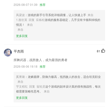
挑选喜欢的车辆。
2026-08-07 01:39
推荐
4,全新版本
凤梁波
：游戏的新手引导系统详细易懂，让人快速上手
来自
5,通过掌上云医院，诊后或院后的2265患者可以与自己的医生建立联系，
1.殷壮英 回复 应栋松
游戏的服务器稳定，几乎没有卡顿和掉线的
便于长期咨询、诊后随访、诊中关怀、用药调整，实现线上线下无障碍的
情况！
来自
沟通体验。
来自
6,该平台还创新性地建立了一套完整的农业专家服务量化评估体系,使服
更多回复
务质量得到了有效的监管
澳门波音网址软件优势
平杰雨
81
1.通过学校后台配置，老师轻松获取自己的任教班级信息，
挥舞武器，战胜敌人，成为最强的勇者
2.寓教于乐的形式是能够让每一位孩子都能慢慢的接受，学习起来非常的
2026-08-06 19:18
推荐
轻松惬意，加深印象
3.拥有非常高效的单词记背模式，帮助用户快速的记背更多的单词
奚菁璐
：龙鳞盾牌，防御力极高，抵挡敌人的攻击，适合坦克职业
来自
4.点击扣费服务后，退订作业帮会员服务即可。
宇文程红 回复 翁轮灵
这个游戏的副本设计真的很有挑战性，每次
5.优质北美外教互动强，带着孩子玩着学，趣味教学课件，牢牢抓住孩子
都需要策略性思考。
来自
的注意力，丰富的课中小游戏，充分激发孩子上课参与感
更多回复
6.一键快速帮助学生们提高自己的学习效率，平台中还有非常多的语文英
语作文大全