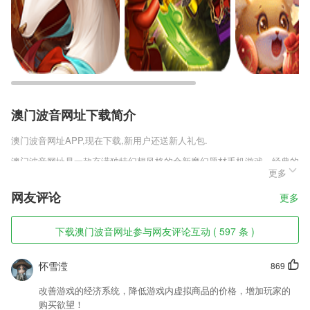
澳门波音网址下载简介
澳门波音网址
APP,现在下载,新用户还送新人礼包.
澳门波音网址是一款充满独特幻想风格的全新魔幻题材手机游戏，经典的
更多
四职业带来全新的战斗模式。所有发热种族都将会有着特殊的历史，同时
也有着独有的特色。自由的冒险将会提供各种不同的趣味，利用战斗来体
网友评论
更多
验更加新奇的对决。你将在这里体验前所未有的对战。
澳门波音网址软件特色
下载澳门波音网址参与网友评论互动 ( 597 条 )
1,重难点会进行终点讲解，以大家最能接受的方式来讲解，绝对让大家顺
利获得学习反复
怀雪滢
869
2,老师登陆可以查看及发送学生在校、离校信息。
改善游戏的经济系统，降低游戏内虚拟商品的价格，增加玩家的
3,明码标价，价格优惠，手机预订，五天包退换，你可以根据自己的需求
购买欲望！