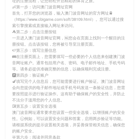
址
的注册流程，让您轻松开启精彩的体育之旅。
👶第一步：访问澳门波音网址官网
首先，打开您的浏览器，输入
澳门波音网址
的官方网址🚆
（https://www.cbigame.com/soft/38109.html）。您可以通过搜
索引擎搜索或直接输入网址来访问。
⛺️第二步：点击注册按钮
一旦进入
澳门波音网址
官网，🆖您会在页面上找到一个醒目的注
册按钮。点击该按钮，您将被引导至注册页面。
🍉第三步：填写注册信息
🚌在注册页面上，您需要填写一些必要的个人信息来创建
澳门波
音网址
账户。通常包括用户名、密码、电子邮件地址、手机号码
等。请务必提供准确完整的信息，以确保顺利完成注册。
🅿第四步：验证账户
🍆填写完个人信息后，您可能需要进行账户验证。
澳门波音网址
会向您提供的电子邮件地址或手机号码发送一条验证信息，您需
要按照提示进行验证操作。这有助于确保账户的安全性，并防止
不法分子滥用您的个人信息。
💽第五步：设置安全选项
澳门波音网址
通常要求您设置一些安全选项，以增强账户的安全
性。🕤例如，可以设置安全问题和答案，启用两步验证等功能。
请根据系统的提示设置相关选项，并妥善保管相关信息，确保您
的账户安全。
🥁第六步：阅读并同意条款