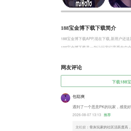
188宝金博下载下载简介
188宝金博下载
APP,现在下载,新用户还送
188宝金博下载是一款让玩家们享受自
入人心的美好体验的全新作品，玩家们在
机制都相当的公平，为玩家们筛选合适的
网友评论
188宝金博下载软件特色
1,收集错题，帮助老师找难点！
下载188宝
2,互动pk，好友对决共同进步；
3,Word 新增的移动重排模式，让内容
包聪爽
4,编辑的效果非常好,最新的编辑系统和处
遇到了一个恶意PK的玩家，感觉
5,支持随时随地查看电瓶车位置
2026-08-07 13:13
推荐
6,网页新闻、社交媒体、论坛博客和电
龙松姣
：骨灰玩家的社区活跃度高
现技术，分布式数据采集集群和数据采集