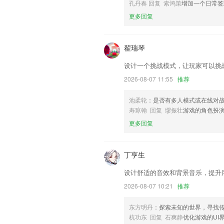
联系我们
孔丹春 回复 索鸿策
增加一个日常签
以上就是188宝金博下载的介绍，如果
更多回复
以帮助我们更好的对产品进行优化修改。
翟瑞琴
设计一个挑战模式，让玩家可以挑
2026-08-07 11:55
推荐
池柔轮
：是否有多人模式或在线对
寿琼翰 回复 缪振壮
游戏的角色扮
更多回复
丁亨生
设计舒适的音效和背景音乐，提升
2026-08-07 10:21
推荐
东方明丹
：探索未知的世界，寻找
杭功东 回复 石爽静
优化游戏的UI