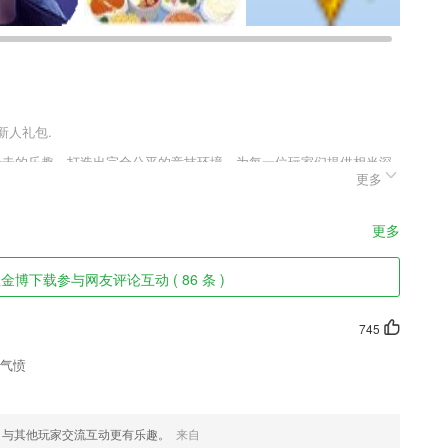
新人礼包.
由合击的乐趣，打造出完全公平的竞技环境，为每一位玩家们提供相当深
更多
这款游戏之中可以主动的参加各种pk竞赛证明自己的实力，所有的匹配
队友。
更多
金博下载参与网友评论互动 ( 86 条 )
根据设备屏幕大小自动排版，提供舒适的阅读体验
745
理器,非常方便
好气愤
商数据等多样化互联网数据尺采集，智能的数据结构化和互联网数据源发
，与其他玩家交流互动更有乐趣。
来自
效率；