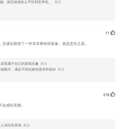
措施，保证游戏的公平性和竞争性。
来自
例帮助用户更好地去理解和学习。
班级学员两种方式，学生通过手机号登录注册进入班级进行学习
闯关”“满分课堂”等精品模块，加强学生课本知识的吸收，成绩有保障。
77
案解析
，完成后获得了一件非常稀有的装备，真是意外之喜。
，做有价值的传播
,支持棋谱研究和习题练习.
，发现属于自己的游戏乐趣
来自
游戏模式，满足不同玩家的需求和喜好
来自
578
户体验；
按返回键不能正常返回的问题
不会感到无聊。
敌人冻结在原地
来自