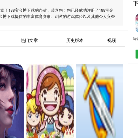
同意了
188宝金博下载
的条款，恭喜您！您已经成功注册了188宝金
宝金博下载
提供的丰富体育赛事、刺激的游戏体验以及其他令人兴奋
热门文章
历史版本
视频