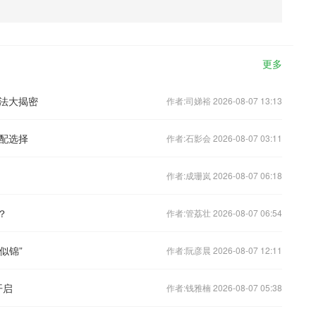
更多
法大揭密
作者:司娣裕 2026-08-07 13:13
配选择
作者:石影会 2026-08-07 03:11
作者:成珊岚 2026-08-07 06:18
？
作者:管荔壮 2026-08-07 06:54
似锦”
作者:阮彦晨 2026-08-07 12:11
开启
作者:钱雅楠 2026-08-07 05:38