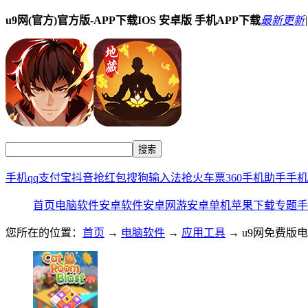
u9网(官方)官方版-APP下载IOS 安卓版 手机APP下载
最新更新
|
手机qq
支付宝
抖音
抢红包
搜狗输入法
抢火车票
360手机助手
手机
首页
电脑软件
安卓软件
安卓网游
安卓单机
苹果下载
专题
手
您所在的位置：
首页
→
电脑软件
→
应用工具
→ u9网免费版电脑