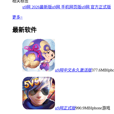
相关标签
u9网 2026最新版
u9网 手机网页版
u9网 官方正式版
更多>
最新软件
u9网中文永久激活版
377.6MB
Ip
u9网正式版
990.9MB
Iphone游戏