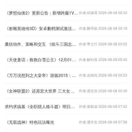
《梦想仙侠2》更新公告：新增跨服1VN活动
作者:何璐霄 2026-08-08 06:33
《射雕英雄传3D》安卓删档测试激活码预约
作者:阙琴振 2026-08-08 00:19
囊括动作、策略和交互 《炫斗三国志》创新不止是操作
作者:季之行 2026-08-08 00:02
《天使童话：救救白雪公主》12月01日活动公告！
作者:解钧珠 2026-08-08 05:40
《万万没想到之大皇帝》游族2015：从影业新军到影游联动
作者:农娟伦 2026-08-08 06:53
《女神联盟2》还原宏大世界 三大女神联邦的传说
作者:裘浩浩 2026-08-08 00:39
求约求搞基《全职猎人格斗篇》明日不删档
作者:索毅淑 2026-08-08 07:42
《无双战神》特色玩法曝光
作者:通学东 2026-08-08 07:56