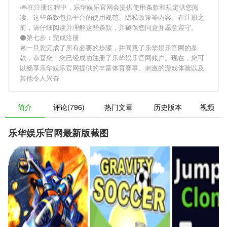
🚲在注册过程中，
乐华娱乐官网
会提供使用条款和规定供您阅
读。这些条款包括平台的使用规范、隐私政策等内容。在注册之
前，请仔细阅读并理解这些条款，并确保您同意并愿意遵守。
⚫第七步：完成注册
🆘一旦您完成了所有必要的步骤，并同意了
乐华娱乐官网
的条
款，恭喜您！您已经成功注册了乐华娱乐官网账户。现在，您可
以畅享
乐华娱乐官网
提供的丰富体育赛事、刺激的游戏体验以及
其他令人兴奋
简介
评论(796)
热门文章
历史版本
视频
乐华娱乐官网最新版截图