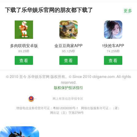
下载了乐华娱乐官网的朋友都下载了
更多
多肉联萌安卓版
金豆豆商家APP
1快抢车APP
89.2MB
95.12MB
74.25MB
查看
查看
查看
© 2010 至今 乐华娱乐官网 版权所有。© Since 2010 cbigame.com. All rights
reserved.
版权保护投诉指引
・
网上有害信息举报专区
增值电信业务经营许可证：粤B2-20030330号-1
网络出版服务许可证：（署）
网出证（京）字第2799号