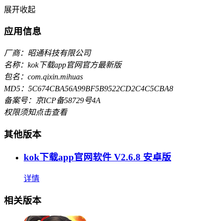
展开
收起
应用信息
厂商：昭通科技有限公司
名称：kok下载app官网官方最新版
包名：com.qixin.mihuas
MD5：5C674CBA56A99BF5B9522CD2C4C5CBA8
备案号：京ICP备58729号4A
权限须知
点击查看
其他版本
kok下载app官网软件 V2.6.8 安卓版
详情
相关版本