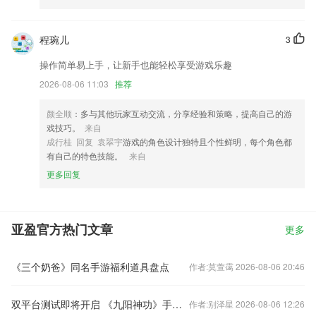
程琬儿
3
操作简单易上手，让新手也能轻松享受游戏乐趣
2026-08-06 11:03
推荐
颜全顺
：多与其他玩家互动交流，分享经验和策略，提高自己的游
戏技巧。
来自
成行桂 回复 袁翠宇
游戏的角色设计独特且个性鲜明，每个角色都
有自己的特色技能。
来自
更多回复
亚盈官方热门文章
更多
《三个奶爸》同名手游福利道具盘点
作者:莫萱霭 2026-08-06 20:46
双平台测试即将开启 《九阳神功》手游推出全新联赛系统
作者:别泽星 2026-08-06 12:26