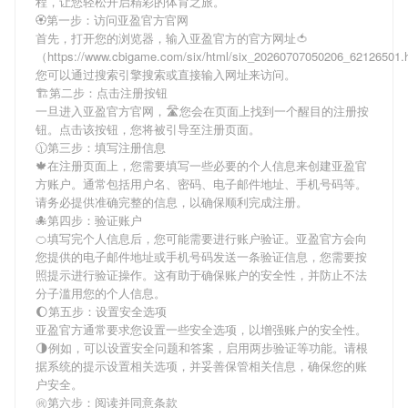
程，让您轻松开启精彩的体育之旅。
🏵第一步：访问亚盈官方官网
首先，打开您的浏览器，输入
亚盈官方
的官方网址🍅
（https://www.cbigame.com/six/html/six_20260707050206_6212650
您可以通过搜索引擎搜索或直接输入网址来访问。
🏗第二步：点击注册按钮
一旦进入
亚盈官方
官网，🛣您会在页面上找到一个醒目的注册按
钮。点击该按钮，您将被引导至注册页面。
🕦第三步：填写注册信息
🍁在注册页面上，您需要填写一些必要的个人信息来创建
亚盈官
方
账户。通常包括用户名、密码、电子邮件地址、手机号码等。
请务必提供准确完整的信息，以确保顺利完成注册。
🐙第四步：验证账户
🍊填写完个人信息后，您可能需要进行账户验证。
亚盈官方
会向
您提供的电子邮件地址或手机号码发送一条验证信息，您需要按
照提示进行验证操作。这有助于确保账户的安全性，并防止不法
分子滥用您的个人信息。
🌔第五步：设置安全选项
亚盈官方
通常要求您设置一些安全选项，以增强账户的安全性。
🌗例如，可以设置安全问题和答案，启用两步验证等功能。请根
据系统的提示设置相关选项，并妥善保管相关信息，确保您的账
户安全。
㊗第六步：阅读并同意条款