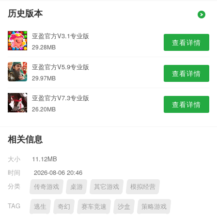
历史版本
亚盈官方V3.1专业版
查看详情
29.28MB
亚盈官方V5.9专业版
查看详情
29.97MB
亚盈官方V7.3专业版
查看详情
26.20MB
相关信息
大小
11.12MB
时间
2026-08-06 20:46
分类
传奇游戏
桌游
其它游戏
模拟经营
TAG
逃生
奇幻
赛车竞速
沙盒
策略游戏