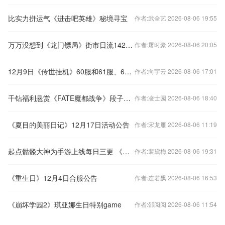
比实力拼运气《进击吧英雄》秘境寻宝
作者:武全艺 2026-08-06 19:55
万万没想到《龙门镖局》街市日流1426万次
作者:屠时豪 2026-08-06 20:05
12月9日《传世挂机》60服和61服、62服和63服合服公告
作者:向宇云 2026-08-06 17:01
千钻福利悬赏《FATE魔都战争》段子手大募集！
作者:凌士园 2026-08-06 18:40
《夏目的美丽日记》12月17日活动公告
作者:宋龙雁 2026-08-06 11:19
起点骷髅大神为手游上线每日三更 《星战风暴》即将爆发
作者:裴黛梅 2026-08-06 19:31
《重生日》12月4日合服公告
作者:连若飘 2026-08-06 16:53
《崩坏学园2》琪亚娜生日特别game
作者:邵阅阅 2026-08-06 11:54