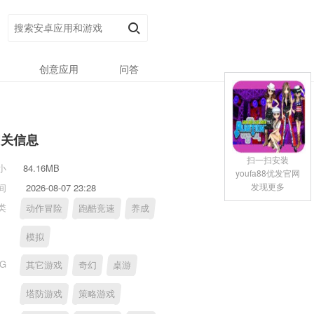
创意应用
问答
相关信息
扫一扫安装
小
84.16MB
youfa88优发官网
发现更多
间
2026-08-07 23:28
类
动作冒险
跑酷竞速
养成
模拟
AG
其它游戏
奇幻
桌游
塔防游戏
策略游戏