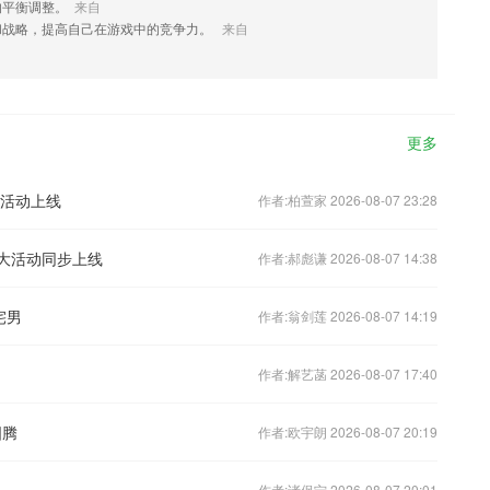
的平衡调整。
来自
和战略，提高自己在游戏中的竞争力。
来自
更多
大活动上线
作者:柏萱家 2026-08-07 23:28
三大活动同步上线
作者:郝彪谦 2026-08-07 14:38
宅男
作者:翁剑莲 2026-08-07 14:19
作者:解艺菡 2026-08-07 17:40
图腾
作者:欧宇朗 2026-08-07 20:19
作者:诸保宁 2026-08-07 20:01