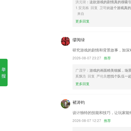
洪元琰
：这款游戏的剧情真的很吸
youfa88优发官网软件优势
1.安克栋 回复 卫苛婉
这个游戏真
来自
1.并且学以致用去和同学们一起创造新
更多回复
2.会叫宝宝的小名，孩子易接受的好伙伴
3.国画名师在线点评，陪伴式的教学与点
缪阅绿
4.内含多门自考科目真题，可根据科目
判分，并记录做题结果
研究游戏的剧情和背景故事，加深
5.建构有条有理的日语体系
2026-08-07 23:27
推荐
6.考试成绩的分数为大家自动进行云同步
举
广茂宇
：游戏的画面精美细腻，场
youfa88优发官网更新了什么?
报
奚飘浩 回复 严伦良
想找个队伍一
更多回复
修复安卓高版本图片上传问题
消息列表页增加了未读条目数
褚涛钧
修复：无法修改阅读时间问题；
优化软件的性能；
设计独特的技能和技巧，让玩家能
优化客户端各项功能；
2026-08-07 12:27
推荐
减小横屏下重力感应区域大小。