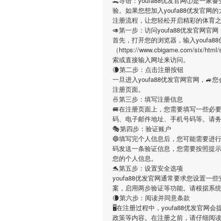
🐊导语：
youfa88优发官网
🕧是一家
验。如果您想加入
youfa88优发官网
的
注册流程，让您轻松开启精彩的体育
🥑第一步：访问youfa88优发官网官网
首先，打开您的浏览器，输入
youfa
（https://www.cbigame.com/six/
索或直接输入网址来访问。
🌘第二步：点击注册按钮
一旦进入
youfa88优发官网
官网，🚙
注册页面。
🍜第三步：填写注册信息
🚐在注册页面上，您需要填写一些必
码、电子邮件地址、手机号码等。请
🎭第四步：验证账户
🔵填写完个人信息后，您可能需要进
码发送一条验证信息，您需要按照提
您的个人信息。
🐬第五步：设置安全选项
youfa88优发官网
通常要求您设置一些
案，启用两步验证等功能。请根据系
🌘第六步：阅读并同意条款
🖥在注册过程中，
youfa88优发官网
会
政策等内容。在注册之前，请仔细阅