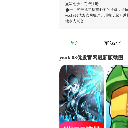
🈸第七步：完成注册
🏠一旦您完成了所有必要的步骤，并
youfa88优发官网账户。现在，您可以
他令人兴奋
简介
评论(217)
youfa88优发官网最新版截图