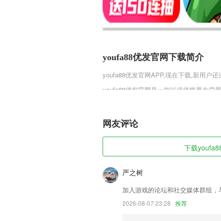
youfa88优发官网下载简介
youfa88优发官网
APP,现在下载,新用户还
youfa88优发官网是一款以武侠世界
技能和流畅的操作将为你带来战斗快感的
S高概率掉落屠龙裁决的痛快、皇城之战
网友评论
youfa88优发官网软件特色
1,开启接单服务，帮助律师获取快问订单
下载youfa
2,多方沟通
3,UI界面:最优质的小说使用界面,让你眼
严之树
4,可提供全国各省疾控预防控制中心冷链
加入游戏的论坛和社交媒体群组，
5,手机聊天时制作一个小视频活跃下气氛
2026-08-07 23:28
推荐
6,悟空祛痘APP，是为广大“痘友”提供在