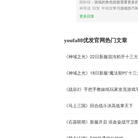
顾秋锦
：游戏的角色技能需要更多
林苇成 回复 申斌发
学习游戏技巧
更多回复
youfa88优发官网热门文章
《神域之光》22日新服混沌初开十三
《神域之光》18日新服“魔法契约”十
《战谷2》手把手教妹纸玩家攻克游戏
《马上三国》回合战斗决高低掌天下
《石器联萌》新服开启 浴血奋战守卫
《我去江湖》520机遇神仙姐姐