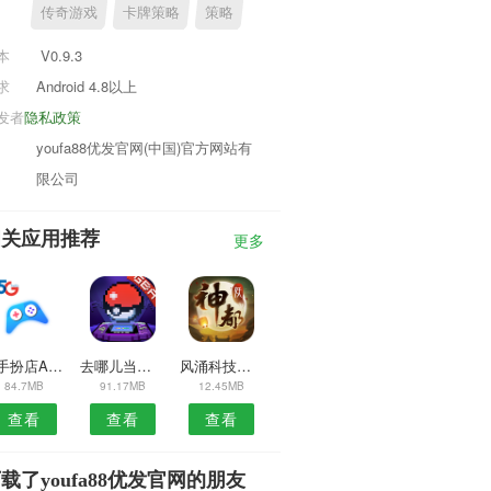
传奇游戏
卡牌策略
策略
本
V0.9.3
求
Android 4.8以上
发者
隐私政策
youfa88优发官网(中国)官方网站有
限公司
相关应用推荐
更多
拙手扮店APP
去哪儿当地安卓版
风涌科技商城安卓版
84.7MB
91.17MB
12.45MB
查看
查看
查看
载了youfa88优发官网的朋友