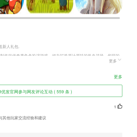
送新人礼包.
为背景制作的传奇类角色扮演游戏，倾力打造原汁原味的热血战场，华丽的
更多
全面升级。游戏中你可以畅享公会集结再战玛法大陆的激情、挑战BOS
万人同屏乱斗的极致PK体验，回味经典，战热血沙城。
更多
88优发官网参与网友评论互动 ( 559 条 )
前一亮
1
监测平台接入服务。
与其他玩家交流经验和建议
渲染气氛
线预约祛痘的专属APP。