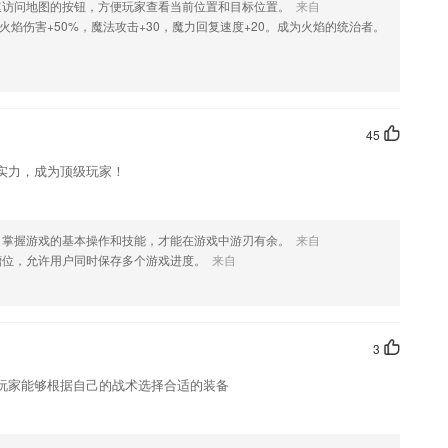
速访问地图的按钮，方便玩家查看当前位置和目标位置。
来自
火焰伤害+50%，魔法攻击+30，魔力回复速度+20。成为火焰的统治者。
如果您喜欢这款软件，您可以到应用商店进行打分评论，说出您的使用经
改。
45
实力，成为顶级玩家！
，掌握游戏的基本操作和技能，才能在游戏中游刃有余。
来自
槽位，允许用户同时保存多个游戏进度。
来自
3
玩家能够根据自己的战术选择合适的装备