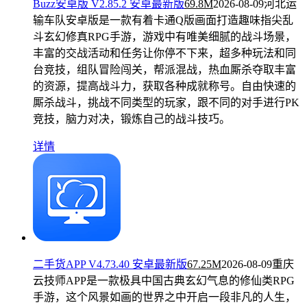
Buzz安卓版 V2.85.2 安卓最新版
69.8M
2026-08-09
河北运
输车队安卓版是一款有着卡通Q版画面打造趣味指尖乱
斗玄幻修真RPG手游，游戏中有唯美细腻的战斗场景，
丰富的交战活动和任务让你停不下来，超多种玩法和同
台竞技，组队冒险闯关，帮派混战，热血厮杀夺取丰富
的资源，提高战斗力，获取各种成就称号。自由快速的
厮杀战斗，挑战不同类型的玩家，跟不同的对手进行PK
竞技，脑力对决，锻炼自己的战斗技巧。
详情
二手货APP V4.73.40 安卓最新版
67.25M
2026-08-09
重庆
云技师APP是一款极具中国古典玄幻气息的修仙类RPG
手游，这个风景如画的世界之中开启一段非凡的人生，