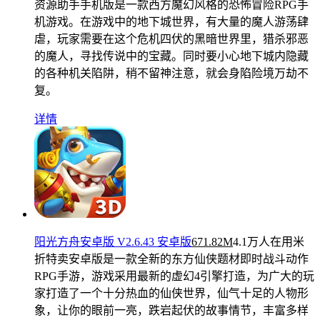
资源助手手机版是一款西方魔幻风格的恐怖冒险RPG手
机游戏。在游戏中的地下城世界，有大量的魔人游荡肆
虐，玩家需要在这个危机四伏的黑暗世界里，猎杀邪恶
的魔人，寻找传说中的宝藏。同时要小心地下城内隐藏
的各种机关陷阱，稍不留神注意，就会身陷险境万劫不
复。
详情
阳光方舟安卓版 V2.6.43 安卓版
671.82M
4.1万人在用
米
折特卖安卓版是一款全新的东方仙侠题材即时战斗动作
RPG手游，游戏采用最新的虚幻4引擎打造，为广大的玩
家打造了一个十分热血的仙侠世界，仙气十足的人物形
象，让你的眼前一亮，跌岩起伏的故事情节，丰富多样