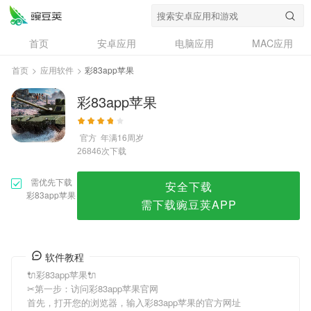
彩83app苹果
首页
安卓应用
电脑应用
MAC应用
资讯
专题
设计奖
创意应用
首页
>
应用软件
>
彩83app苹果
问答
彩83app苹果
官方
年满16周岁
次下载
26846
需优先下载
安全下载
彩83app苹果
需下载豌豆荚APP
软件教程
🔌彩83app苹果🔌
✂第一步：访问彩83app苹果官网
首先，打开您的浏览器，输入彩83app苹果的官方网址