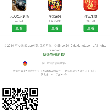
天天欢乐农场
屠龙荣耀
炸玉米饼
0.74GB
532.39MB
36.1MB
查看
查看
查看
© 2010 至今 彩83app苹果 版权所有。© Since 2010 daxiongtv.com . All rights
reserved.
版权保护投诉指引
・
网上有害信息举报专区
增值电信业务经营许可证：粤B2-20030330号-1
网络出版服务许可证：（署）
网出证（京）字第827号