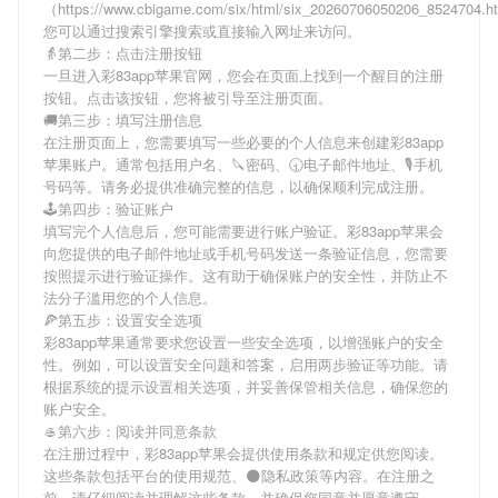
（https://www.cbigame.com/six/html/six_20260706050206_8524704.
您可以通过搜索引擎搜索或直接输入网址来访问。
👵第二步：点击注册按钮
一旦进入彩83app苹果官网，您会在页面上找到一个醒目的注册
按钮。点击该按钮，您将被引导至注册页面。
🚚第三步：填写注册信息
在注册页面上，您需要填写一些必要的个人信息来创建彩83app
苹果账户。通常包括用户名、🔪密码、🕣电子邮件地址、🎙手机
号码等。请务必提供准确完整的信息，以确保顺利完成注册。
🕹第四步：验证账户
填写完个人信息后，您可能需要进行账户验证。彩83app苹果会
向您提供的电子邮件地址或手机号码发送一条验证信息，您需要
按照提示进行验证操作。这有助于确保账户的安全性，并防止不
法分子滥用您的个人信息。
🍕第五步：设置安全选项
彩83app苹果通常要求您设置一些安全选项，以增强账户的安全
性。例如，可以设置安全问题和答案，启用两步验证等功能。请
根据系统的提示设置相关选项，并妥善保管相关信息，确保您的
账户安全。
🥌第六步：阅读并同意条款
在注册过程中，彩83app苹果会提供使用条款和规定供您阅读。
这些条款包括平台的使用规范、🌑隐私政策等内容。在注册之
前，请仔细阅读并理解这些条款，并确保您同意并愿意遵守。