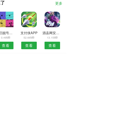
载了
更多
小巨靓号安卓版
支付侠APP
泗县网安卓版
0.49MB
52.66MB
13.15MB
查看
查看
查看