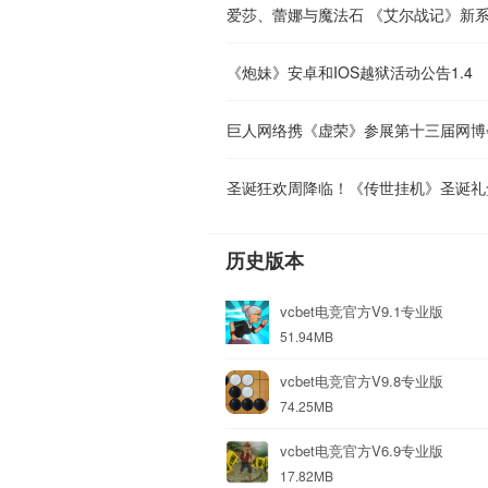
爱莎、蕾娜与魔法石 《艾尔战记》新
《炮妹》安卓和IOS越狱活动公告1.4
巨人网络携《虚荣》参展第十三届网博
圣诞狂欢周降临！《传世挂机》圣诞礼
历史版本
vcbet电竞官方V9.1专业版
51.94MB
vcbet电竞官方V9.8专业版
74.25MB
vcbet电竞官方V6.9专业版
17.82MB