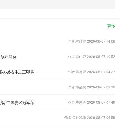
更多
作者:沈维彪 2026-08-07 14:08
家族欢迎你
作者:贾山萍 2026-08-07 10:52
杨紫见证封圣 《神墓OL》中国赛区首届横板格斗之王即将决出
作者:洪有亚 2026-08-07 04:27
作者:缪晶菊 2026-08-07 09:39
之战”中国赛区冠军荣
作者:毕忠亮 2026-08-07 07:49
作者:公孙鸿雅 2026-08-07 06:59