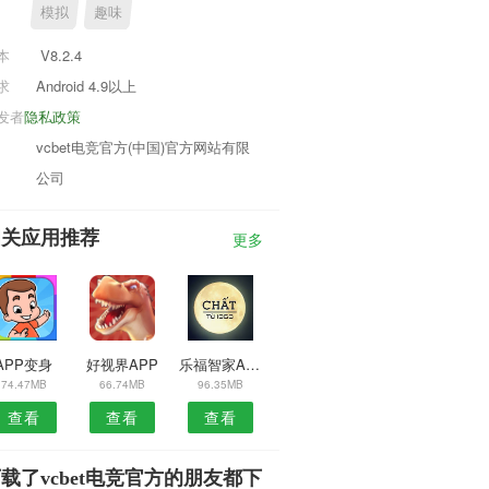
模拟
趣味
本
V8.2.4
求
Android 4.9以上
发者
隐私政策
vcbet电竞官方(中国)官方网站有限
公司
相关应用推荐
更多
APP变身
好视界APP
乐福智家APP
74.47MB
66.74MB
96.35MB
查看
查看
查看
载了vcbet电竞官方的朋友都下