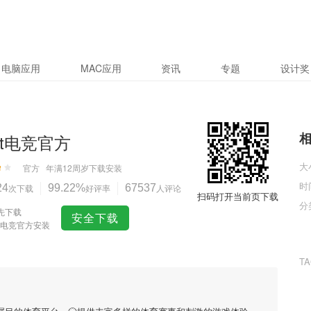
电脑应用
MAC应用
资讯
专题
设计奖
et电竞官方
大
官方
年满12周岁
下载安装
时
24
次下载
99.22%
好评率
67537
人评论
扫码打开当前页下载
分
先下载
安全下载
et电竞官方安装
T