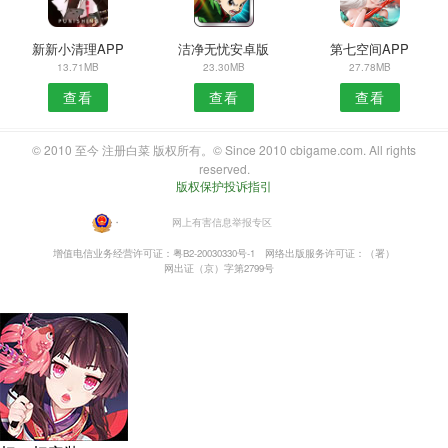
新新小清理APP
洁净无忧安卓版
第七空间APP
13.71MB
23.30MB
27.78MB
查看
查看
查看
© 2010 至今 注册白菜 版权所有。© Since 2010 cbigame.com. All rights
reserved.
版权保护投诉指引
・
网上有害信息举报专区
增值电信业务经营许可证：粤B2-20030330号-1
网络出版服务许可证：（署）
网出证（京）字第2799号