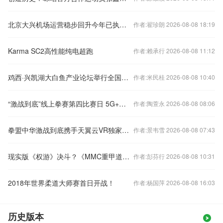
北京大兴机场运营稳步回升今年已执行航班超15万架次
作者:翟珍朗 2026-08-08 18:19
Karma SC2高性能纯电超跑
作者:赖承行 2026-08-08 11:12
鸡西·兴凯湖大白鱼产业论坛举行全国渔业专家畅谈大白鱼产业发展
作者:米民桂 2026-08-08 10:40
“激战到底”线上拳赛第四比赛日 5G+自由视角革新拳击观赛体验
作者:陶萱永 2026-08-08 08:06
拳盟中华激战到底携手天翼云VR独家3D全景直播引燃拳击热火
作者:景韦雪 2026-08-08 07:43
现实版《权游》决斗？《MMC重甲道》虎牙独家预选赛火热开播
作者:彭芬行 2026-08-08 10:31
2018年世界柔道大师赛首日开战！
作者:杨国萍 2026-08-08 16:03
历史版本