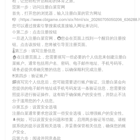
程，让您轻松开启精彩的体育之旅。
🈳第一步：访问注册白菜官网
首先，打开您的浏览器，输入
注册白菜
的官方网址
🎼（https://www.cbigame.com/six/html/six_20260705050206_636288
您可以通过搜索引擎搜索或直接输入网址来访问。
🍲第二步：点击注册按钮
一旦进入
注册白菜
官网，🚇您会在页面上找到一个醒目的注册按
钮。点击该按钮，您将被引导至注册页面。
🌡第三步：填写注册信息
🏠在注册页面上，您需要填写一些必要的个人信息来创建
注册白
菜
账户。通常包括用户名、密码、电子邮件地址、手机号码等。
请务必提供准确完整的信息，以确保顺利完成注册。
🖲第四步：验证账户
🥓填写完个人信息后，您可能需要进行账户验证。
注册白菜
会向
您提供的电子邮件地址或手机号码发送一条验证信息，您需要按
照提示进行验证操作。这有助于确保账户的安全性，并防止不法
分子滥用您的个人信息。
🐚第五步：设置安全选项
注册白菜
通常要求您设置一些安全选项，以增强账户的安全性。
🌲例如，可以设置安全问题和答案，启用两步验证等功能。请根
据系统的提示设置相关选项，并妥善保管相关信息，确保您的账
户安全。
📀第六步：阅读并同意条款