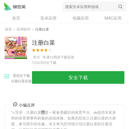
首页
安卓应用
电脑应用
MAC应用
资讯
专题
设计奖
创意应用
首页
>
应用软件
>
注册白菜
问答
注册白菜
官方
年满12周岁
下载安装
次下载
7131353
需优先下载
安全下载
注册白菜安装
小编点评
🔪导语：
注册白菜
🌉是一家备受瞩目的体育平台，🚓提供丰富多
样的体育赛事和刺激的游戏体验。如果您想加入
注册白菜
的大家
庭，参与其中的乐趣，本文将为您详细介绍
注册白菜
的注册流