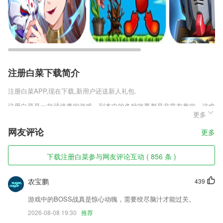
注册白菜下载简介
注册白菜
APP,现在下载,新用户还送新人礼包.
注册白菜是一款武侠类的游戏。副本中的各种故事都是非常有趣的，这也
更多
让是一个游戏吸引人注意的地方。不同的故事中你会有遇到不同的角色，
每一个都是有背景故事去观赏的。福利在自己属于新手时期的时候只最棒
网友评论
更多
的，让你一次性就能快速升级。
注册白菜软件特色
下载注册白菜参与网友评论互动 ( 856 条 )
1,专业、负责、耐心的客服引导，解决您的一切困惑。
农宝鹏
439
2,新闻大事掌握在手
3,计划任务，轻松为自己指定一个学习的目标和计划
游戏中的BOSS战真是惊心动魄，需要绞尽脑汁才能过关。
2026-08-08 19:30
推荐
4,社区矫正:矫正人员的管理及在线学习功能;