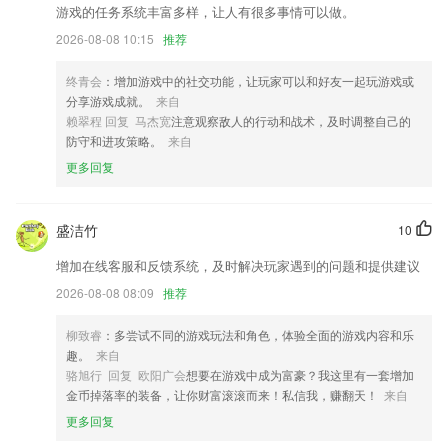
游戏的任务系统丰富多样，让人有很多事情可以做。
以上就是b体育官方网站的介绍，如果您喜欢这款软件，您可以到应用商
店进行打分评论，说出您的使用经历，以帮助我们更好的对产品进行优化
2026-08-08 10:15
推荐
修改。
终青会
：增加游戏中的社交功能，让玩家可以和好友一起玩游戏或
优化滤镜时处理速度
分享游戏成就。
来自
资讯详情跳转优化
赖翠程 回复 马杰宽
注意观察敌人的行动和战术，及时调整自己的
防守和进攻策略。
来自
解决了消息没发送成功，返回时出现卡顿的问题
更多回复
联系我们
以上就是注册白菜的介绍，如果您喜欢这款软件，您可以到应用商店进行
打分评论，说出您的使用经历，以帮助我们更好的对产品进行优化修改。
盛洁竹
10
增加在线客服和反馈系统，及时解决玩家遇到的问题和提供建议
2026-08-08 08:09
推荐
柳致睿
：多尝试不同的游戏玩法和角色，体验全面的游戏内容和乐
趣。
来自
骆旭行 回复 欧阳广会
想要在游戏中成为富豪？我这里有一套增加
金币掉落率的装备，让你财富滚滚而来！私信我，赚翻天！
来自
更多回复