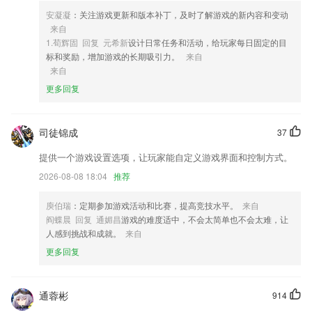
5,随时都可以查看历史扫描记录，一键快速识别扫描；是很多2265用户们
安凝凝
：关注游戏更新和版本补丁，及时了解游戏的新内容和变动
办公的好帮手，
来自
6,在线的小说资源超丰富，所有的小说都是免费的，搜索引擎强大，想看
1.荀辉固 回复 元希新
设计日常任务和活动，给玩家每日固定的目
什么直接搜索
标和奖励，增加游戏的长期吸引力。
来自
来自
注册白菜软件优势
更多回复
1.根据历年的考题，自动生成试卷，用户可以随机进行模拟考试。
2.“对弈区”——随时可以找同学、好友、老师发起对弈；也可以随机的找
司徒锦成
37
不认识的学生对弈练手，提升对弈水平。
提供一个游戏设置选项，让玩家能自定义游戏界面和控制方式。
3.在这里，有你，有我，有大家! 分享学习经验，共同进步。
2026-08-08 18:04
推荐
4.动画短片包括课文重点内容，体验式学习方能加深印象。
5.每个主题文本有相应的新学字词堆集、例句示范，进步识字量，加强阅
庾伯瑞
：定期参加游戏活动和比赛，提高竞技水平。
来自
览和表达基础。
阎蝶晨 回复 通媚昌
游戏的难度适中，不会太简单也不会太难，让
人感到挑战和成就。
来自
6.涵盖数学十大核心素养，锻炼数感与运算能力
更多回复
注册白菜更新了什么?
【新增】点击章节编辑页右上角“…”可查看获取章节近期云存稿版本
通蓉彬
914
识别图片能力升级，沟通更高效