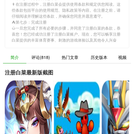
👨在注册过程中，
注册白菜
会提供使用条款和规定供您阅读。这
些条款包括平台的使用规范、隐私政策等内容。在注册之前，请
仔细阅读并理解这些条款，并确保您同意并愿意遵守。
⛺第七步：完成注册
🌰一旦您完成了所有必要的步骤，并同意了
注册白菜
的条款，恭
喜您！您已经成功注册了注册白菜账户。现在，您可以畅享
注册
白菜
提供的丰富体育赛事、刺激的游戏体验以及其他令人兴奋
简介
评论(818)
热门文章
历史版本
视频
注册白菜最新版截图