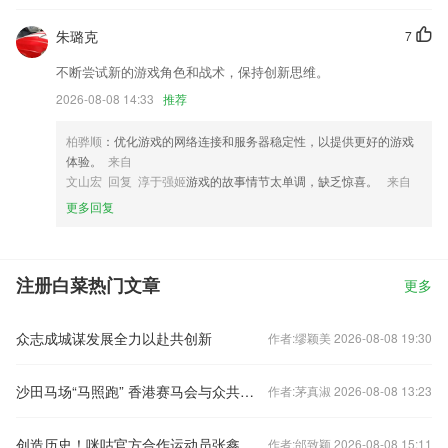
朱璐克
7
不断尝试新的游戏角色和战术，保持创新思维。
2026-08-08 14:33
推荐
柏骅顺
：优化游戏的网络连接和服务器稳定性，以提供更好的游戏
体验。
来自
文山宏 回复 淳于强姬
游戏的故事情节太单调，缺乏惊喜。
来自
更多回复
注册白菜热门文章
更多
众志成城谋发展全力以赴共创新
作者:缪颖美 2026-08-08 19:30
沙田马场“马照跑” 香港赛马会与众共庆特区26岁生日
作者:茅真淑 2026-08-08 13:23
创造历史！咪咕官方合作运动员张鑫获得亚运首枚奖牌
作者:邰致颖 2026-08-08 15:11