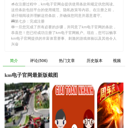
🥣在注册过程中，
km电子官网
会提供使用条款和规定供您阅读。
这些条款包括平台的使用规范、隐私政策等内容。在注册之前，
请仔细阅读并理解这些条款，并确保您同意并愿意遵守。
🚎第七步：完成注册
🕸一旦您完成了所有必要的步骤，并同意了
km电子官网
的条款，
恭喜您！您已经成功注册了km电子官网账户。现在，您可以畅享
km电子官网
提供的丰富体育赛事、刺激的游戏体验以及其他令人
兴奋
简介
评论(506)
热门文章
历史版本
视频
km电子官网最新版截图