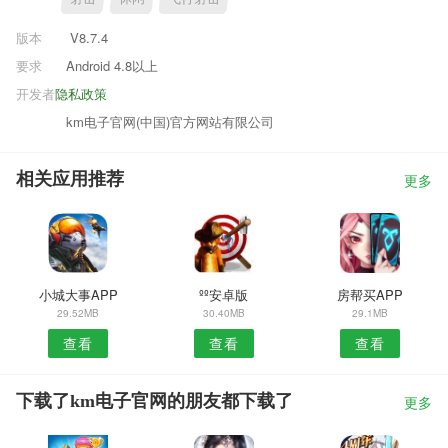
版本
V8.7.4
要求
Android 4.8以上
开发者
隐私政策
km电子官网(中国)官方网站有限公司
相关应用推荐
更多
小城大事APP
ºº安卓版
房帮买APP
29.52MB
30.40MB
29.1MB
查看
查看
查看
下载了km电子官网的朋友都下载了
更多