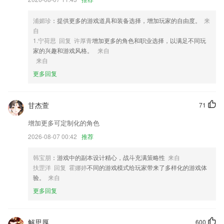
4,随时随地都可以在这里查询自己需要的内容,绝对可以让用户获取对应
的信息;
浦媚珍
：提供更多的游戏道具和装备选择，增加玩家的自由度。
来
自
5,免费注册，动动手指快速选择教练报名，不用排队
1.宁荷思 回复 许厚青
增加更多的角色和职业选择，以满足不同玩
6,任务多多，超多每日任务为你刷新，任务越难，奖励越多，激励挑战。
家的兴趣和游戏风格。
来自
来自
km电子官网软件优势
更多回复
1.云端同步：登录练习，进度一键同步，手机、电脑、平板自由切换，考
驾照更省心；
甘杰萱
71
2.让不同学校学生共享优质的教师资源，名师与学生零距离远在天边，近
在眼前！
增加更多可定制化的角色
3.4——6年级，讲连接、讲布局、有速度、有交融。
2026-08-07 00:42
推荐
4.高质量教学方式，多样化的2265教育课程挑选，对于喜欢的内容一定要
韩宝朋
：游戏中的副本设计精心，战斗充满策略性
来自
针对性巩固；
扶罡洋 回复 霍娜婷
不同的游戏模式给玩家带来了多样化的游戏体
5.小班直播授课，满足家长精细化需求。课堂双向互动，课前进行分组，
验。
来自
可随时和老师打字或视频交流互动，表现积极老师奖励“小奖杯”，提升孩
更多回复
子学习积极性；
6.而且整体界面都有一种古风古色的感觉，有着十分典雅的气息。
解思厚
600
km电子官网更新了什么?