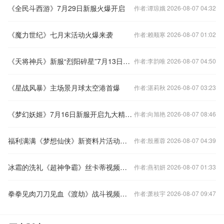
《全民斗西游》7月29日新服火爆开启
作者:谭琼娥 2026-08-07 04:32
《魔力世纪》七月末活动火爆来袭
作者:赖顺寒 2026-08-07 01:02
《天将神兵》新服“烈阳碎星”7月13日火爆开启
作者:李韵唯 2026-08-07 04:50
《星战风暴》主场景月球太空港首爆
作者:湛莉秋 2026-08-07 03:23
《梦幻妖姬》7月16日新服开启九大精彩活动助力
作者:向旭艳 2026-08-07 08:46
福利满满《梦想仙侠》新资料片活动登场
作者:殷雁蓉 2026-08-07 04:39
冰霜的洗礼《超神争霸》丝卡蒂视频解析
作者:燕初妍 2026-08-07 01:33
拳拳见肉刀刀见血《渡劫》战斗视频抢先看
作者:萧枝宇 2026-08-07 09:47