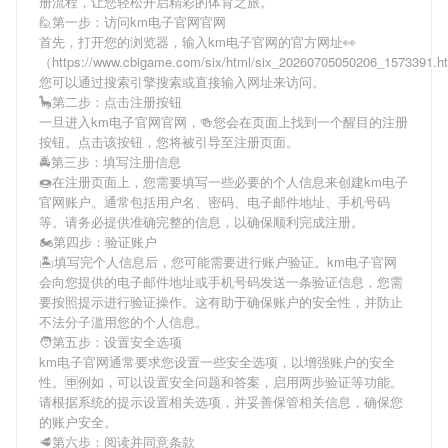
册流程，让您轻松开启精彩的体育之旅。
🙋第一步：访问km电子官网官网
首先，打开您的浏览器，输入
km电子官网
的官方网址👀
（https://www.cbigame.com/six/html/six_20260705050206_1573391.
您可以通过搜索引擎搜索或直接输入网址来访问。
🦕第二步：点击注册按钮
一旦进入
km电子官网
官网，🍻您会在页面上找到一个醒目的注册
按钮。点击该按钮，您将被引导至注册页面。
🚔第三步：填写注册信息
🍩在注册页面上，您需要填写一些必要的个人信息来创建
km电子
官网
账户。通常包括用户名、密码、电子邮件地址、手机号码
等。请务必提供准确完整的信息，以确保顺利完成注册。
🏍第四步：验证账户
🏝填写完个人信息后，您可能需要进行账户验证。
km电子官网
会向您提供的电子邮件地址或手机号码发送一条验证信息，您需
要按照提示进行验证操作。这有助于确保账户的安全性，并防止
不法分子滥用您的个人信息。
🧑第五步：设置安全选项
km电子官网
通常要求您设置一些安全选项，以增强账户的安全
性。🈸例如，可以设置安全问题和答案，启用两步验证等功能。
请根据系统的提示设置相关选项，并妥善保管相关信息，确保您
的账户安全。
🥩第六步：阅读并同意条款