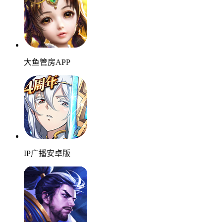
大鱼管房APP
IP广播安卓版