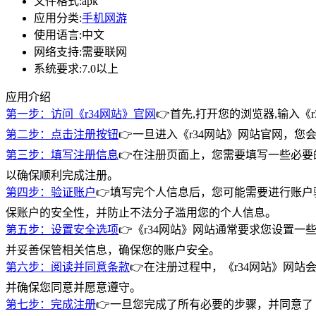
文件格式:
apk
应用分类:
手机网游
使用语言:
中文
网络支持:
需要联网
系统要求:
7.0以上
应用介绍
第一步：访问《r34网站》官网
👉首先,打开您的浏览器,输入
第二步：点击注册按钮
👉一旦进入《r34网站》网站官网，
第三步：填写注册信息
👉在注册页面上，您需要填写一些必要
以确保顺利完成注册。
第四步：验证账户
👉填写完个人信息后，您可能需要进行账户
保账户的安全性，并防止不法分子滥用您的个人信息。
第五步：设置安全选项
👉《r34网站》网站通常要求您设置
并妥善保管相关信息，确保您的账户安全。
第六步：阅读并同意条款
👉在注册过程中，《r34网站》网
并确保您同意并愿意遵守。
第七步：完成注册
👉一旦您完成了所有必要的步骤，并同意了《