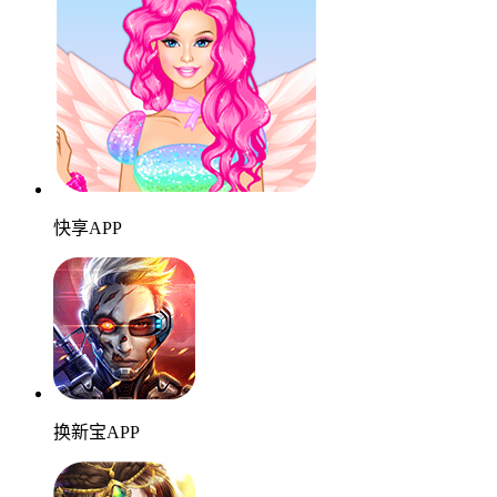
快享APP
换新宝APP