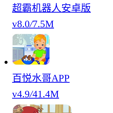
超霸机器人安卓版
v8.0
/
7.5M
百悦水哥APP
v4.9
/
41.4M