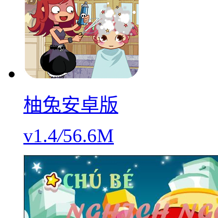
柚兔安卓版
v1.4
/
56.6M