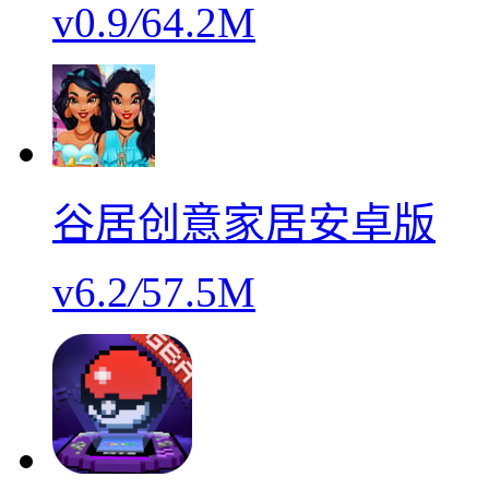
v0.9
/
64.2M
谷居创意家居安卓版
v6.2
/
57.5M