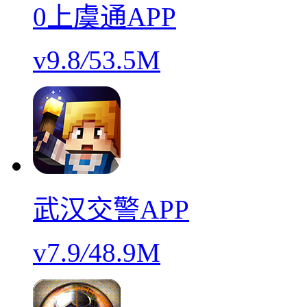
0上虞通APP
v9.8
/
53.5M
武汉交警APP
v7.9
/
48.9M