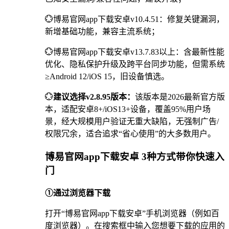
💮博易官网app下载安卓v10.4.51：修复关键漏洞，
新增基础功能，兼容主流系统；
💮博易官网app下载安卓v13.7.83以上：含最新性能
优化、隐私保护升级及跨平台同步功能，但需系统
≥Android 12/iOS 15，旧设备慎选。
💮
建议选择v2.8.95版本：
该版本是2026最新官方版
本，适配安卓8+/iOS13+设备，覆盖95%用户场
景，经大规模用户验证无重大缺陷，无强制广告/
权限冗余，适合追求“省心使用”的大多数用户。
博易官网app下载安卓 3种方式带你快速入
门
①通过浏览器下载
打开“博易官网app下载安卓”手机浏览器（例如百
度浏览器）。在搜索框中输入您想要下载的应用的