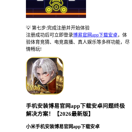
💡 第七步:完成注册并开始体验
注册成功后可立即登录
博易官网app下载安卓
，体
验体育竞猜、电竞直播、真人娱乐等多样功能，尽
情畅玩!
手机安装博易官网app下载安卓问题终极
解决方案！【2026最新版】
小米手机安装博易官网app下载安卓