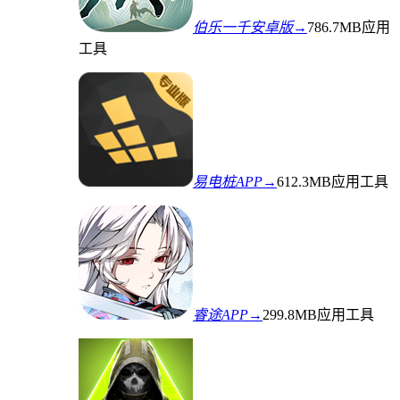
伯乐一千安卓版→
786.7MB
应用
工具
易电桩APP→
612.3MB
应用工具
睿途APP→
299.8MB
应用工具