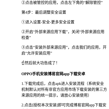
②点击被管控的应用，点击左下角的“解除管控”
第4步：最后调整安全设置
①进入设置-安全-更多安全设置
②开启“外部来源应用下载”，关闭“外部来源应用
检查”
③点击“安装外部来源应用”，点击我们的应用，开
启“允许安装应用”
☝️然后就大功告成了！
OPPO手机安装博易官网app下载安卓
1.下载完成后，点击apk进入安装流程（系统安全
机制默认对所有非官方应用市场下载安装的第三方
来源应用的统一提示，请放心安装使用）
2.点击[授权本次安装]即可完成博易官网app下载安