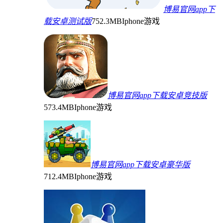
博易官网app下
载安卓测试版
752.3MB
Iphone游戏
博易官网app下载安卓竞技版
573.4MB
Iphone游戏
博易官网app下载安卓豪华版
712.4MB
Iphone游戏