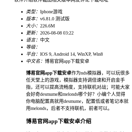
类型：
Iphone游戏
版本：
v6.81.0 测试版
大小：
226.6M
更新：
2026-08-08 03:22
语言：
中文
等级：
平台：
IOS 9, Android 14, WinXP, Win8
中文名：
博易官网app下载安卓
博易官网app下载安卓
作为nds模拟器，可以玩很多
任天堂上的游戏，模拟器支持调倍速和开启金手
指，还可以提高流畅度，支持联机对战；可能大家
会好奇desmume和melonds哪个好？小编个人觉得
你电脑配置高就用desmume，配置低或者笔记本就
用melonds，后者不支持联机，前者可以。
博易官网app下载安卓介绍