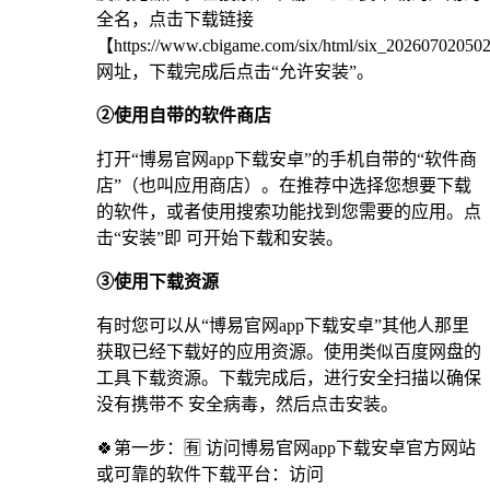
全名，点击下载链接
【https://www.cbigame.com/six/html/six_2026070205
网址，下载完成后点击“允许安装”。
②使用自带的软件商店
打开“博易官网app下载安卓”的手机自带的“软件商
店”（也叫应用商店）。在推荐中选择您想要下载
的软件，或者使用搜索功能找到您需要的应用。点
击“安装”即 可开始下载和安装。
③使用下载资源
有时您可以从“博易官网app下载安卓”其他人那里
获取已经下载好的应用资源。使用类似百度网盘的
工具下载资源。下载完成后，进行安全扫描以确保
没有携带不 安全病毒，然后点击安装。
🍀第一步：🈶 访问博易官网app下载安卓官方网站
或可靠的软件下载平台：访问