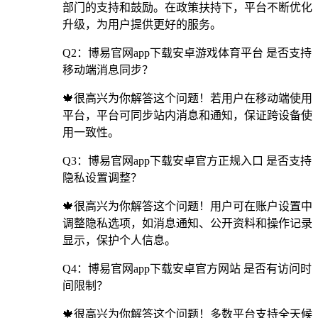
部门的支持和鼓励。在政策扶持下，平台不断优化
升级，为用户提供更好的服务。
Q2：博易官网app下载安卓游戏体育平台 是否支持
移动端消息同步？
🍁很高兴为你解答这个问题！若用户在移动端使用
平台，平台可同步站内消息和通知，保证跨设备使
用一致性。
Q3：博易官网app下载安卓官方正规入口 是否支持
隐私设置调整？
🍁很高兴为你解答这个问题！用户可在账户设置中
调整隐私选项，如消息通知、公开资料和操作记录
显示，保护个人信息。
Q4：博易官网app下载安卓官方网站 是否有访问时
间限制？
🍁很高兴为你解答这个问题！多数平台支持全天候