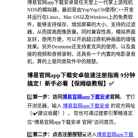
博易官网app下载安卓是任天堂上一代掌上游戏机
NDS的模拟器，最初是由YopYop156使用C++开发
并运行在Linux，Mac OS以及Windows上的免费软
件，能够支持保存、增加屏幕的大小、支持的过滤
器，从而提高图像质量。同时兼容性高，模拟界面
友好，使用方便，可以开启超过原机种画面的增强
效果。另外Desmume还支持麦克风的使用，以及直
接的视频和音频录制，还具有一个内置的电影录音
机，算的上是同类软件中的翘楚。
博易官网app下载安卓极速注册指南 9分钟
搞定！新手必看【保姆级教程】✅
1️⃣
第一步：访问
博易官网app下载安卓
官网
。 🍸打
开浏览器，输入
博易官网app下载安卓
的官方网址
（/✔️建议收藏！）， 您也可通过搜索引擎精准定
位“博易官网app下载安卓 官网”访问首页。
2️⃣
第二步：点击注册按钮
💻进入
博易官网app下载