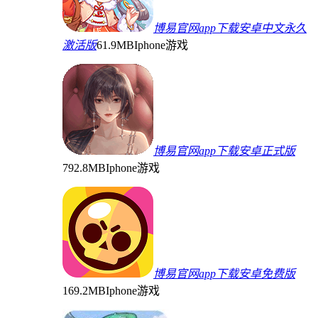
博易官网app下载安卓中文永久
激活版
61.9MB
Iphone游戏
博易官网app下载安卓正式版
792.8MB
Iphone游戏
博易官网app下载安卓免费版
169.2MB
Iphone游戏