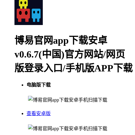
博易官网app下载安卓
v0.6.7(中国)官方网站/网页
版登录入口/手机版APP下载
电脑版下载
手机扫描下载
查看安卓版
手机扫描下载