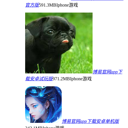
官方版
591.3MB
Iphone游戏
博易官网app下
载安卓试玩版
971.2MB
Iphone游戏
博易官网app下载安卓单机版