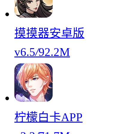
摸摸器安卓版
v6.5
/
92.2M
柠檬白卡APP