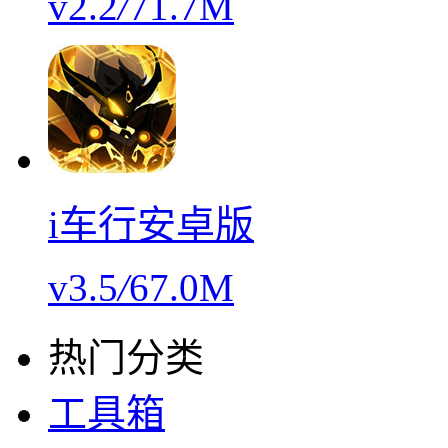
v2.2
/
71.7M
i车行安卓版
v3.5
/
67.0M
热门分类
工具箱