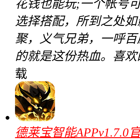
花钱也能玩;一个帐号
选择搭配，所到之处如
聚，义气兄弟，一呼百
的就是这份热血。喜欢
载
德莱宝智能APPv1.7.0