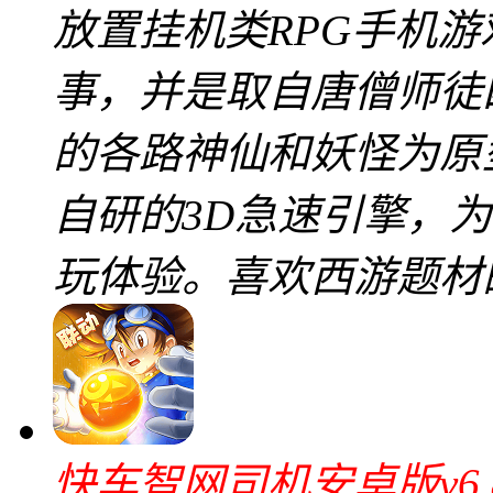
放置挂机类RPG手机
事，并是取自唐僧师徒
的各路神仙和妖怪为原
自研的3D急速引擎，
玩体验。喜欢西游题材
快车智网司机安卓版v6.