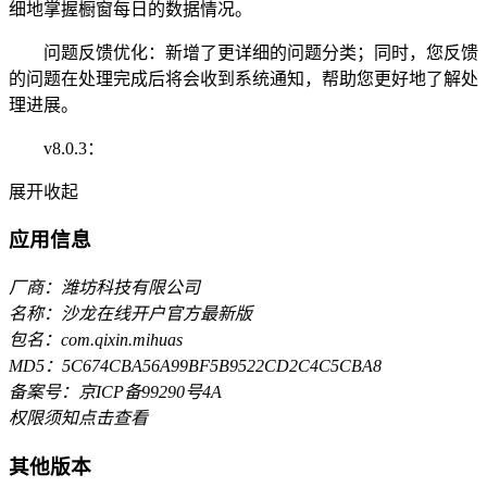
细地掌握橱窗每日的数据情况。
问题反馈优化：新增了更详细的问题分类；同时，您反馈
的问题在处理完成后将会收到系统通知，帮助您更好地了解处
理进展。
v8.0.3：
展开
收起
应用信息
厂商：潍坊科技有限公司
名称：沙龙在线开户官方最新版
包名：com.qixin.mihuas
MD5：5C674CBA56A99BF5B9522CD2C4C5CBA8
备案号：京ICP备99290号4A
权限须知
点击查看
其他版本