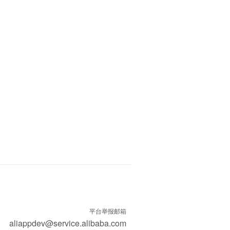
平台举报邮箱
aliappdev@service.alibaba.com