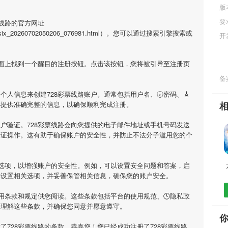
版
要
票线路的官方网址
/html/six_20260702050206_076981.html）。您可以通过搜索引擎搜索或
开
页面上找到一个醒目的注册按钮。点击该按钮，您将被引导至注册页
备案
人信息来创建728彩票线路账户。通常包括用户名、🕢密码、🎸
必提供准确完整的信息，以确保顺利完成注册。
户验证。728彩票线路会向您提供的电子邮件地址或手机号码发送
验证操作。这有助于确保账户的安全性，并防止不法分子滥用您的个
全选项，以增强账户的安全性。例如，可以设置安全问题和答案，启
示设置相关选项，并妥善保管相关信息，确保您的账户安全。
使用条款和规定供您阅读。这些条款包括平台的使用规范、🕓隐私政
并理解这些条款，并确保您同意并愿意遵守。
了728彩票线路的条款，恭喜您！您已经成功注册了728彩票线路