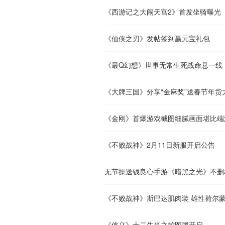
《西游记之大闹天宫2》首发坐骑曝光
《仙侠之刃》发帖签到赢元宝礼包
《最Q幻想》世事无常生死战命悬一线
《大牌三国》分享“金麻奖”送春节年货
《金刚》首爆游戏截图细腻画面堪比端
《不败战神》2月11日新服开启公告
无节操送钱良心手游《暗黑之光》不删
《不败战神》斯巴达肌肉装 雄性荷尔
《侠义》十二生肖之蛇图腾开启