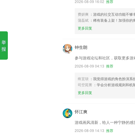
2026-08-09 16:02
推荐
费妍爽
：游戏的社交互动功能不够
蒲磊斌
：稀有装备上架！加强你的
更多回复
举
钟生朗
报
参与游戏论坛和社区，获取更多游
2026-08-09 04:13
推荐
终宜琰
：我觉得游戏的角色扮演系
司空苑菁
：学会分析游戏规则和机
更多回复
怀江爽
游戏画风清新，给人一种宁静的感
2026-08-09 14:13
推荐