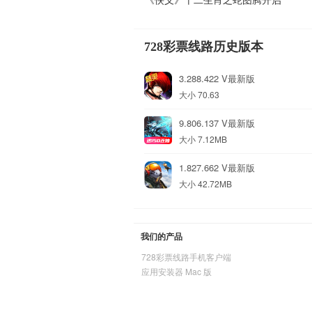
728彩票线路历史版本
3.288.422 V最新版
大小 70.63
9.806.137 V最新版
大小 7.12MB
1.827.662 V最新版
大小 42.72MB
我们的产品
728彩票线路手机客户端
应用安装器 Mac 版