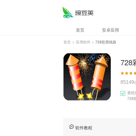
728彩票线路
首页
安卓应用
首页
>
应用软件
>
728彩票线路
72
85149
需优
72
软件教程