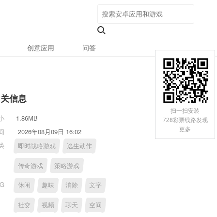
创意应用
问答
相关信息
扫一扫安装
小
1.86MB
728彩票线路发现
更多
间
2026年08月09日 16:02
类
即时战略游戏
逃生动作
传奇游戏
策略游戏
AG
休闲
趣味
消除
文字
社交
视频
聊天
空间