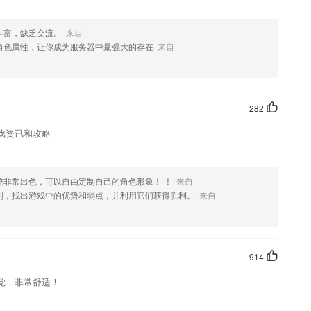
丰富，缺乏交流。
来自
角色属性，让你成为服务器中最强大的存在
来自
282
戏资讯和攻略
统非常出色，可以自由定制自己的角色形象！ ！
来自
制，找出游戏中的优势和弱点，并利用它们获得胜利。
来自
914
觉，非常舒适！