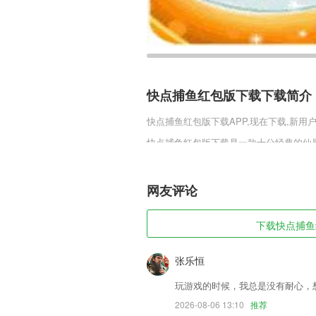
快点捕鱼红包版下载下载简介
快点捕鱼红包版下载
APP,现在下载,新用
快点捕鱼红包版下载是一款十分经典的仙
着各种神话故事当中的人物，为你带来更
丰厚的福利礼包，更是让大家领到手软!喜
网友评论
快点捕鱼红包版下载软件特色
1,由于现阶段国内的经济仍处于发展阶段
下载快点捕鱼红
工,员工对薪资待遇的不满所以我们希望通
降低企业及员工的支出成本。
张乐恒
2,工具：查询电子计算书、查询签证进展
玩游戏的时候，我总是没有耐心，
3,及时更新身体状态，记录健康轨迹，智
2026-08-06 13:10
推荐
4,通过软件能够帮助你结束烦恼，记录美