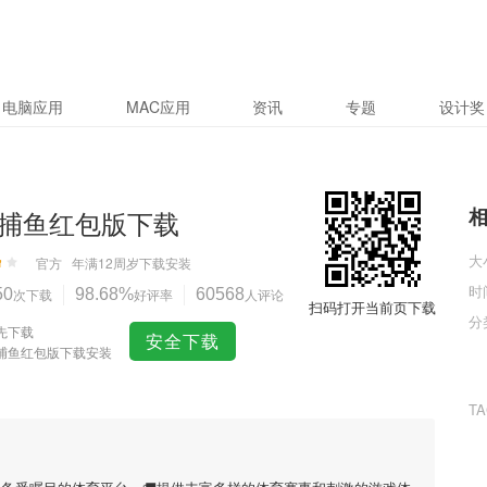
电脑应用
MAC应用
资讯
专题
设计奖
捕鱼红包版下载
大
官方
年满12周岁
下载安装
时
50
次下载
98.68%
好评率
60568
人评论
扫码打开当前页下载
分
先下载
安全下载
捕鱼红包版下载安装
T