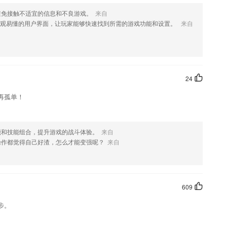
让更多的人看到店铺信息；
避免接触不适宜的信息和不良游戏。
来自
直观易懂的用户界面，让玩家能够快速找到所需的游戏功能和设置。
来自
入到情境互动中，宝宝记更牢。
力，以Python+C语言为工具，并尝试让学生进行人工智能的研发。
用科技+艺术相结合的模式，让学习充满趣味性与互动性，锻炼孩子的
24
再孤单！
速，随时随地都可以进入练题状态。
能和技能组合，提升游戏的战斗体验。
来自
操作都觉得自己好渣，怎么才能变强呢？
来自
进行全面统合，让各种较为适合的知识学习掌握更为便捷。
么?
609
步。