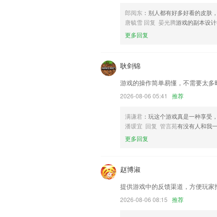
登录功能优化，使用户登录更便捷。
郎阅东
：别人都有好多好看的皮肤
唐毓雪 回复 晏光腾
游戏的副本设计
全面适配IOS13。
更多回复
联系我们
以上就是快点捕鱼红包版下载的介绍，如
历，以帮助我们更好的对产品进行优化修
耿剑锦
游戏的操作简单易懂，不需要太多
2026-08-06 05:41
推荐
满谦君
：玩这个游戏真是一种享受
潘瑗宜 回复 管言苑
有没有人和我
更多回复
赵博淑
提供游戏中的反馈渠道，方便玩家
2026-08-06 08:15
推荐