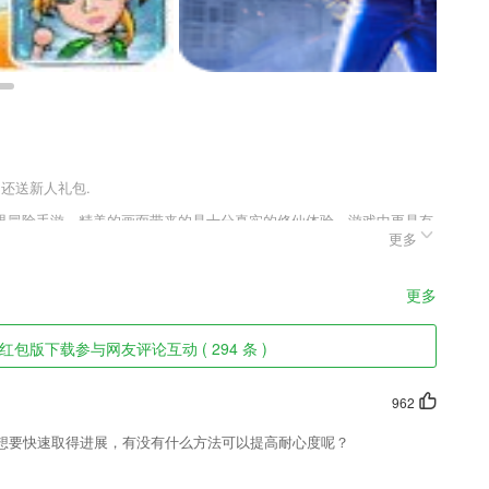
户还送新人礼包.
界冒险手游。精美的画面带来的是十分真实的修仙体验，游戏中更是有
更多
爽快的冒险体验。全新gm福利，更是为大家带来超爽快的冒险体验，
欢的朋友欢迎前来下载啦!
更多
,造成薪资收入增长与物价增长的不均等所以直接的造成了企业留不住员
包版下载参与网友评论互动 ( 294 条 )
过在等方面的改善而降低企业的离职率,提高员工对企业的好感度,同时
962
情况、预约教室等。
想要快速取得进展，有没有什么方法可以提高耐心度呢？
能生成健康画像；
好的时光。