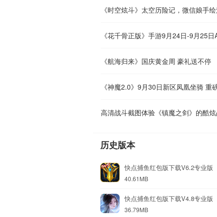
《时空炫斗》太空历险记，微信娘手绘
《花千骨正版》手游9月24日-9月25日Ap
《航海归来》国庆黄金周 豪礼送不停
《神魔2.0》9月30日新区凤凰坐骑 重
高清战斗截图体验《镇魔之剑》的酷炫
历史版本
快点捕鱼红包版下载V6.2专业版
40.61MB
快点捕鱼红包版下载V4.8专业版
36.79MB