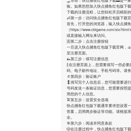
🛷导语：
快点捕鱼红包版下载
🌅是一
验。如果您想加入
快点捕鱼红包版下
下载
的注册流程，让您轻松开启精彩
👶第一步：访问快点捕鱼红包版下载
首先，打开您的浏览器，输入
快点捕
（https://www.cbigame.com/six
或直接输入网址来访问。
🈴第二步：点击注册按钮
一旦进入
快点捕鱼红包版下载
官网，
至注册页面。
🦗第三步：填写注册信息
🍾在注册页面上，您需要填写一些必
码、电子邮件地址、手机号码等。请
🥤第四步：验证账户
💈填写完个人信息后，您可能需要进
号码发送一条验证信息，您需要按照
用您的个人信息。
🚖第五步：设置安全选项
快点捕鱼红包版下载
通常要求您设置一
答案，启用两步验证等功能。请根据
全。
🎯第六步：阅读并同意条款
🎲在注册过程中，
快点捕鱼红包版下