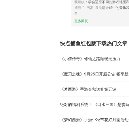
魏娇纨
：学会适应不同的游戏地图
褚燕兰 回复 袁晨晴
游戏中的音乐
自
更多回复
快点捕鱼红包版下载热门文章
《小倩传奇》修仙之路顺畅无压力
《魔刃之魂》9月25日开服公告 畅享
《梦西游》手游金秋送礼第五波
绝对的福利系统！ 《口水三国》悬赏
《梦幻西游》手游中秋节花好月圆活动