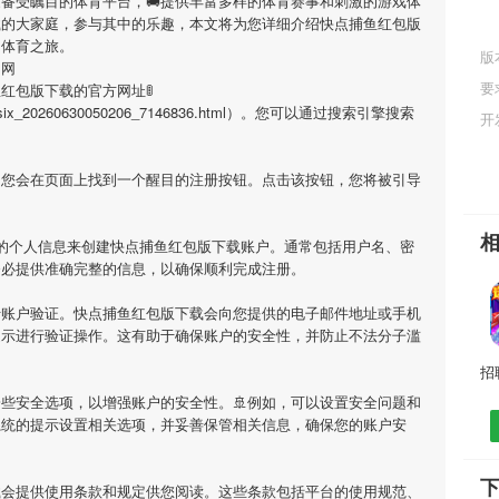
家备受瞩目的体育平台，🚚提供丰富多样的体育赛事和刺激的游戏体
载
的大家庭，参与其中的乐趣，本文将为您详细介绍
快点捕鱼红包版
的体育之旅。
版
官网
要
鱼红包版下载
的官方网址🚦
/html/six_20260630050206_7146836.html）。您可以通过搜索引擎搜索
开
您会在页面上找到一个醒目的注册按钮。点击该按钮，您将被引导
要的个人信息来创建
快点捕鱼红包版下载
账户。通常包括用户名、密
务必提供准确完整的信息，以确保顺利完成注册。
行账户验证。
快点捕鱼红包版下载
会向您提供的电子邮件地址或手机
提示进行验证操作。这有助于确保账户的安全性，并防止不法分子滥
些安全选项，以增强账户的安全性。🚢例如，可以设置安全问题和
系统的提示设置相关选项，并妥善保管相关信息，确保您的账户安
载
会提供使用条款和规定供您阅读。这些条款包括平台的使用规范、