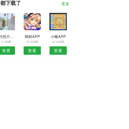
友都下载了
更多
光科照片隐藏安卓版
网鲜APP
小蜥APP
2.76MB
43.99MB
42.60MB
查看
查看
查看