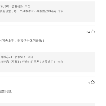
，我只有一套基础款
来自
很有创意，每一个副本都有不同的挑战和谜题
来自
果您喜欢这款软件，您可以到应用商店进行打分评论，说出您的使用经
改。
34
时间去上手，非常适合休闲娱乐！
，可以忘却一切烦恼！
来自
一样迷恋《巫师3：狂猎》的世界？太震撼了！
来自
4
报告问题。