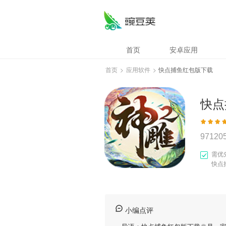
首页
安卓应用
首页
>
应用软件
>
快点捕鱼红包版下载
快点
97120
需优
快点
小编点评