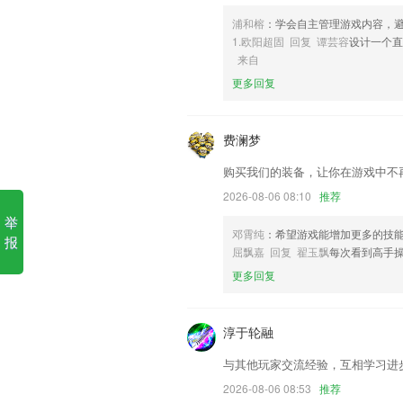
5,一键就能将店铺信息进行有效的分享，
浦和榕
：学会自主管理游戏内容，
1.欧阳超固 回复 谭芸容
设计一个
6,再现汉字的使用场景，将认知、识记融
来自
快点捕鱼红包版下载软件优势
更多回复
1.系统的培养学生的编程能力和解决问题能
2.遵从儿童心理、生理、认知、发展，采
费澜梦
创意思维、艺术审美、专业技能。
购买我们的装备，让你在游戏中不
3.有着海量的学习资源，随时可以查看。
2026-08-06 08:10
推荐
4.·提供思维导图的讲解，更会使用单词
举
5.练习试题会变得非常的轻松、简单、快
邓霄纯
：希望游戏能增加更多的技
报
屈飘嘉 回复 翟玉飘
每次看到高手
6.知识统合，会在线对适合知识资源等
更多回复
快点捕鱼红包版下载更新了什
修复QQ无法分享问题；
淳于轮融
车主找货模块新增货运里程距离
与其他玩家交流经验，互相学习进
干掉了一个bug
2026-08-06 08:53
推荐
优化识别功能