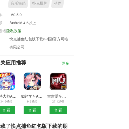
音乐舞蹈
扑克棋牌
动作
本
V0.5.0
求
Android 4.6以上
发者
隐私政策
快点捕鱼红包版下载(中国)官方网站
有限公司
相关应用推荐
更多
招聘大师APP
如约学车APP
吉吉爱车安卓版
34.96MB
9.28MB
27.12MB
查看
查看
查看
下载了快点捕鱼红包版下载的朋