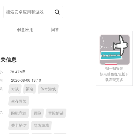
创意应用
问答
相关信息
扫一扫安装
小
78.47MB
快点捕鱼红包版下
载发现更多
间
2026-08-06 13:10
类
对战
策略
传奇游戏
生存冒险
AG
跑酷竞速
冒险
冒险解谜
关卡塔防
网络游戏