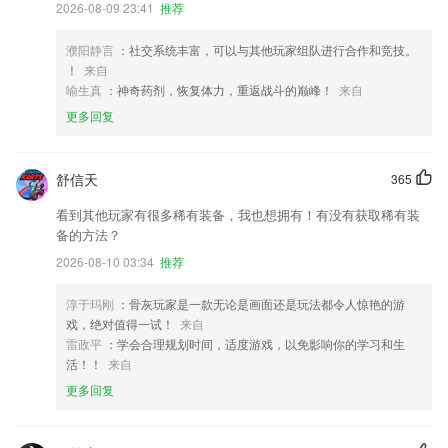
2026-08-09 23:41
推荐
濮阳静言
：社交系统丰富，可以与其他玩家组队进行合作和竞技。
！
来自
喻生真
：神奇药剂，恢复体力，重返战斗的巅峰！
来自
更多回复
舒信天
365
看到其他玩家有很多稀有装备，我也想拥有！有没有获取稀有装
备的方法？
2026-08-10 03:34
推荐
淳于玛刚
：骨灰玩家是一款无论是画面还是玩法都令人惊艳的游
戏，绝对值得一试！
来自
雷政平
：学会合理规划时间，适度游戏，以免影响你的学习和生
活！！
来自
更多回复