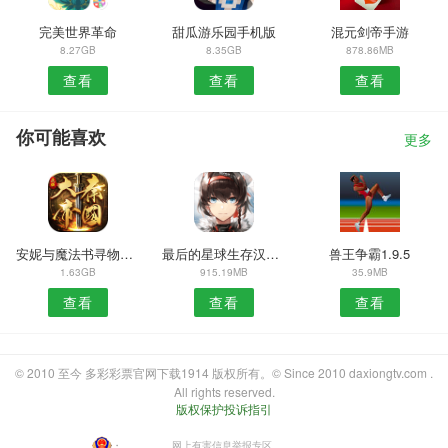
完美世界革命
甜瓜游乐园手机版
混元剑帝手游
8.27GB
8.35GB
878.86MB
查看
查看
查看
你可能喜欢
更多
安妮与魔法书寻物冒险
最后的星球生存汉化版
兽王争霸1.9.5
1.63GB
915.19MB
35.9MB
查看
查看
查看
© 2010 至今 多彩彩票官网下载1914 版权所有。© Since 2010 daxiongtv.com .
All rights reserved.
版权保护投诉指引
・
网上有害信息举报专区