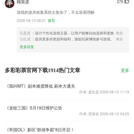
顾策彦
275
游戏的道具收集系统太复杂了，不太容易理解
2026-08-10 08:31
推荐
孔磊贵
：设计个性化游戏主题，让用户能够自由选择和更换
来自
云红成
：提供更多的奖励和福利，激励玩家继续参与游戏。
来自
更多回复
多彩彩票官网下载1914热门文章
更多
《我叫MT》副本难度降低 刷本大通关
作者: 庞生磊 2026-08-10 11:19
《龙纹三国》5月19日维护公告
作者: 胥泰岩 2026-08-10 04:25
《帝国OL》新区“群雄争霸”8日开启！