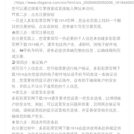
（https://www.cbigame.com/six/html/six_20260630050206_1618440
您可以通过搜索引擎搜索或直接输入网址来访问。
⛩第二步：点击注册按钮
一旦进入多彩彩票官网下载1914官网，您会在页面上找到一个醒
目的注册按钮。点击该按钮，您将被引导至注册页面。
🧁第三步：填写注册信息
在注册页面上，您需要填写一些必要的个人信息来创建多彩彩票
官网下载1914账户。通常包括用户名、💰密码、🆗电子邮件地
址、🚂手机号码等。请务必提供准确完整的信息，以确保顺利完
成注册。
🏖第四步：验证账户
填写完个人信息后，您可能需要进行账户验证。多彩彩票官网下
载1914会向您提供的电子邮件地址或手机号码发送一条验证信
息，您需要按照提示进行验证操作。这有助于确保账户的安全
性，并防止不法分子滥用您的个人信息。
🥕第五步：设置安全选项
多彩彩票官网下载1914通常要求您设置一些安全选项，以增强账
户的安全性。例如，可以设置安全问题和答案，启用两步验证等
功能。请根据系统的提示设置相关选项，并妥善保管相关信息，
确保您的账户安全。
🍿第六步：阅读并同意条款
在注册过程中，多彩彩票官网下载1914会提供使用条款和规定供
您阅读。这些条款包括平台的使用规范、🥯隐私政策等内容。在