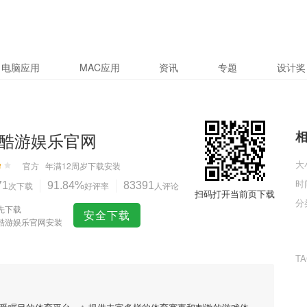
电脑应用
MAC应用
资讯
专题
设计奖
酷游娱乐官网
大
官方
年满12周岁
下载安装
时
71
次下载
91.84%
好评率
83391
人评论
扫码打开当前页下载
分
先下载
安全下载
酷游娱乐官网安装
T