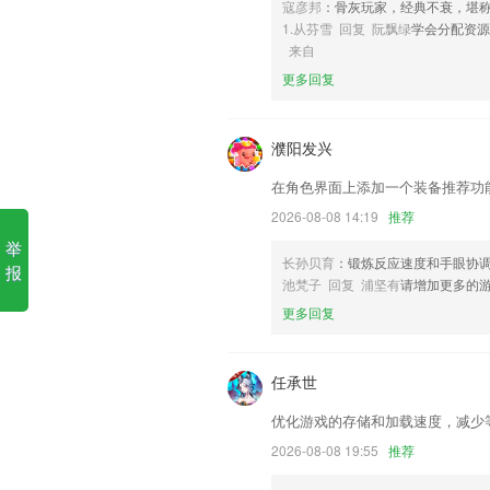
寇彦邦
：骨灰玩家，经典不衰，堪
广州酷游娱乐官网软件优势
1.从芬雪 回复 阮飘绿
学会分配资
来自
1.涵盖所有中小学科目,折磨人的数理化,记
更多回复
2.平台上面的教学模式非常的丰富，而且
3.也是一个很便利的学习平台，课本会详
濮阳发兴
4.为解决中国传统教育中工作生涯规划的
在角色界面上添加一个装备推荐功
5.章节练习模块，全考点覆盖习题，覆盖
2026-08-08 14:19
推荐
6.完全免费，无需网络，端午节畅玩
举
广州酷游娱乐官网更新了什么
长孙贝育
：锻炼反应速度和手眼协
报
池梵子 回复 浦坚有
请增加更多的
1元新冠津贴保障升级,每日津贴高达2000
更多回复
新增天气资讯，可查看当前气温当天天气
新增艺术滤镜！多款艺术滤镜，等你解锁
任承世
优化专题新闻的显示效果，修复专题新闻
优化游戏的存储和加载速度，减少
新增夜间模式功能
2026-08-08 19:55
推荐
初次上传版本