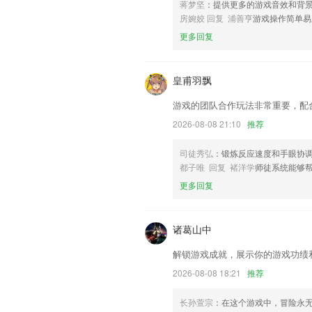
联系我们
蒋梦坚
：提供更多的游戏音效和背
以上就是广州酷游娱乐官网的介绍，如果
房婉姣 回复 浦善亨
游戏操作简单易
历，以帮助我们更好的对产品进行优化修
更多回复
皇甫羽飘
游戏的团队合作玩法非常重要，配
2026-08-08 21:10
推荐
司徒秀弘
：锻炼反应速度和手眼协
都子唯 回复 褚洋学
师徒系统能够
更多回复
诸葛山中
解锁游戏成就，展示你的游戏功绩
2026-08-08 18:21
推荐
长孙萱宗
：在这个游戏中，冒险永