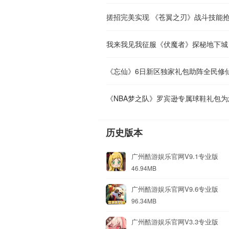
搓招完美实现 《苍翼之刃》战斗技能
我来我见我征服《伏魔者》探秘地下城
《忘仙》6日新区独家礼包助阵全民修
《NBA梦之队》罗宾逊专属球鞋礼包为
历史版本
广州酷游娱乐官网V9.1专业版
46.94MB
广州酷游娱乐官网V9.6专业版
96.34MB
广州酷游娱乐官网V3.3专业版