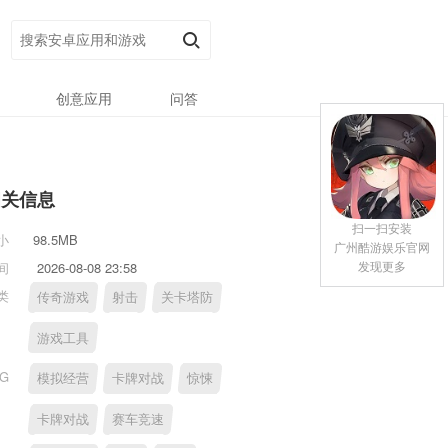
创意应用
问答
相关信息
扫一扫安装
小
98.5MB
广州酷游娱乐官网
发现更多
间
2026-08-08 23:58
类
传奇游戏
射击
关卡塔防
游戏工具
AG
模拟经营
卡牌对战
惊悚
卡牌对战
赛车竞速