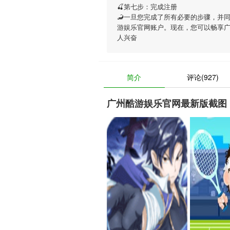
🍒第七步：完成注册
🦂一旦您完成了所有必要的步骤，并
游娱乐官网账户。现在，您可以畅享
人兴奋
简介
评论(927)
广州酷游娱乐官网最新版截图