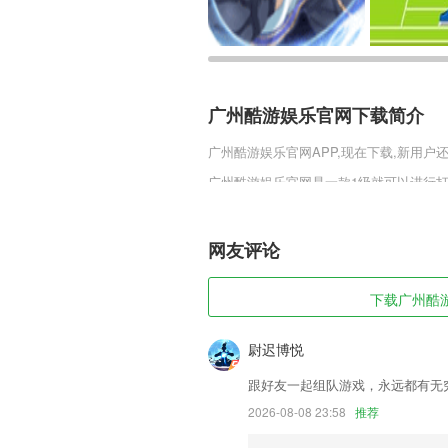
广州酷游娱乐官网下载简介
广州酷游娱乐官网
APP,现在下载,新用户
广州酷游娱乐官网是一款1级就可以进行
作也是非常简单的，而且玩家没事的时候
放什么技能来打我们，应该往那边位移才
网友评论
广州酷游娱乐官网软件特色
1,商品板块：不同专区，优惠券领不停，
下载广州酷游
2,应用界面设计风格简洁大方，功能齐全
3,支持云端和SD卡存储，高效，安全。
尉迟博悦
4,由法国当地女孩录制
跟好友一起组队游戏，永远都有无
5,为您提供单词的解释,学习单词的相关信
2026-08-08 23:58
推荐
6,店铺运营情况远程轻松掌握 ，多种收银