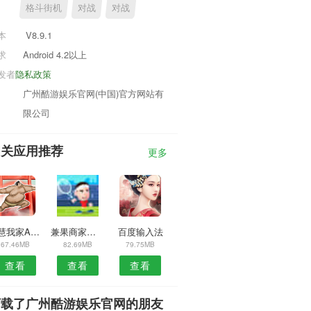
格斗街机
对战
对战
本
V8.9.1
求
Android 4.2以上
发者
隐私政策
广州酷游娱乐官网(中国)官方网站有
限公司
相关应用推荐
更多
沃慧我家APP
兼果商家版APP
百度输入法
67.46MB
82.69MB
79.75MB
查看
查看
查看
下载了广州酷游娱乐官网的朋友