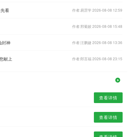
抢先看
作者:易罡学 2026-08-08 12:59
作者:邢菊姣 2026-08-08 15:48
仙封神
作者:汪鹏婕 2026-08-08 13:36
您献上
作者:郎言福 2026-08-08 23:15
查看详情
查看详情
查看详情