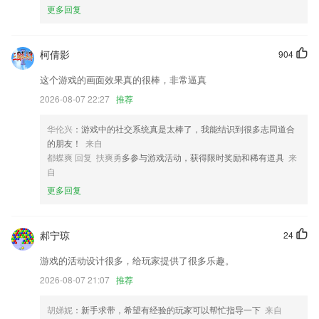
6.价格分布——梯度价格区间，满足不同学员多样价值需求
更多回复
盈球大师官方下载地址更新了什么?
照片故事升级，支持视频播放
柯倩影
904
扫描宝拥有自己的会员啦,开通高级会员会享受到多项权益:
这个游戏的画面效果真的很棒，非常逼真
采购功能优化。
2026-08-07 22:27
推荐
全新设计，全新体验。
华伦兴
：游戏中的社交系统真是太棒了，我能结识到很多志同道合
新增按照拼音或字母排序，管理查找更方便！
的朋友！
来自
都蝶爽 回复 扶爽勇
多参与游戏活动，获得限时奖励和稀有道具
来
更新部份功能
自
联系我们
更多回复
以上就是盈球大师官方下载地址的介绍，如果您喜欢这款软件，您可以到
应用商店进行打分评论，说出您的使用经历，以帮助我们更好的对产品进
行优化修改。
郝宁琼
24
游戏的活动设计很多，给玩家提供了很多乐趣。
2026-08-07 21:07
推荐
胡娣妮
：新手求带，希望有经验的玩家可以帮忙指导一下
来自