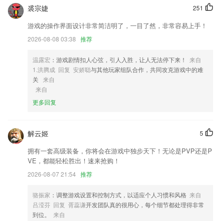
1,每次记账，你会知道你今天、这周、这个月还剩多少预算可以支出。
裘宗婕
251
2,保险箱，将文件存入保险箱，双重密码保护，更加安全有保障。
游戏的操作界面设计非常简洁明了，一目了然，非常容易上手！
3,通过这些功能模块，小说创作者可以提高自己的写作效率。
2026-08-08 03:38
推荐
4,查找方便，多种查找方式，实时充电桩状态查询。
温露宏
：游戏剧情扣人心弦，引人入胜，让人无法停下来！
来自
5,功能全面的图片编辑器！多变滤镜，海报和贴纸等多效功能让您可以任
1.洪腾成 回复 安娇聪
与其他玩家组队合作，共同攻克游戏中的难
何方式美化您的照片镜像、模糊、马赛克、mix、nomo等让图片编辑变
关
来自
得更简单有效
来自
6,合众新能源汽车官方推出的智能车控软件
更多回复
盈球大师官方下载地址软件优势
1.：平台基于短视频平台的学习场景为学员提供学习和展示自己音乐作品
解云姬
5
的机会， 从而使学员可以获得更多人的认可。
拥有一套高级装备，你将会在游戏中独步天下！无论是PVP还是P
2.提供大量视频课程，在线学习更多视频课程，视频学习更直观。
VE，都能轻松胜出！速来抢购！
3.专供需要考试焊工资格证的朋友使用的学习app，就能帮助你更有针对
2026-08-07 21:54
推荐
性的学习相关知识；
骆振家
：调整游戏设置和控制方式，以适应个人习惯和风格
来自
4.业绩大比拼，营销激励、销售奖励上不封顶。
吕滢芬 回复 胥蕊谦
开发团队真的很用心，每个细节都处理得非常
5.医案国家名老中医经典医案汇总，传承绝技一看就懂
到位。
来自