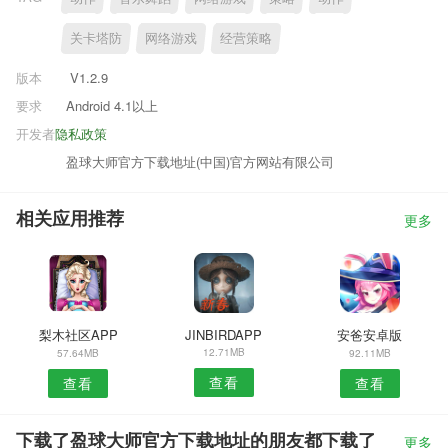
关卡塔防
网络游戏
经营策略
版本
V1.2.9
要求
Android 4.1以上
开发者
隐私政策
盈球大师官方下载地址(中国)官方网站有限公司
相关应用推荐
更多
梨木社区APP
JINBIRDAPP
安爸安卓版
12.71MB
57.64MB
92.11MB
查看
查看
查看
下载了盈球大师官方下载地址的朋友都下载了
更多