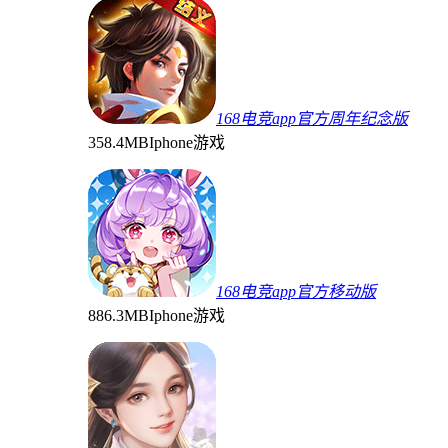
168电竞app官方周年纪念版
358.4MB
Iphone游戏
168电竞app官方移动版
886.3MB
Iphone游戏