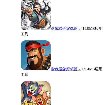
商家助手安卓版→
415.9MB
应用
工具
融合通信安卓版→
699.4MB
应用
工具