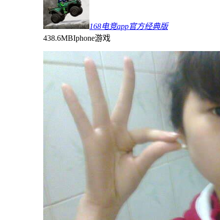
168电竞app官方经典版
438.6MB
Iphone游戏