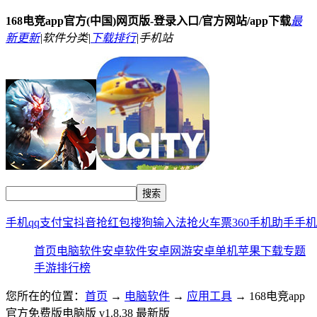
168电竞app官方(中国)网页版-登录入口/官方网站/app下载
最
新更新
|
软件分类|
下载排行
|
手机站
手机qq
支付宝
抖音
抢红包
搜狗输入法
抢火车票
360手机助手
手机
首页
电脑软件
安卓软件
安卓网游
安卓单机
苹果下载
专题
手游排行榜
您所在的位置：
首页
→
电脑软件
→
应用工具
→ 168电竞app
官方免费版电脑版 v1.8.38 最新版