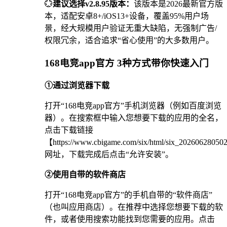
💮
建议选择v2.8.95版本：
该版本是2026最新官方版
本，适配安卓8+/iOS13+设备，覆盖95%用户场
景，经大规模用户验证无重大缺陷，无强制广告/
权限冗余，适合追求“省心使用”的大多数用户。
168电竞app官方 3种方式带你快速入门
①通过浏览器下载
打开“168电竞app官方”手机浏览器（例如百度浏览
器）。在搜索框中输入您想要下载的应用的全名，
点击下载链接
【https://www.cbigame.com/six/html/six_2026062805
网址，下载完成后点击“允许安装”。
②使用自带的软件商店
打开“168电竞app官方”的手机自带的“软件商店”
（也叫应用商店）。在推荐中选择您想要下载的软
件，或者使用搜索功能找到您需要的应用。点击