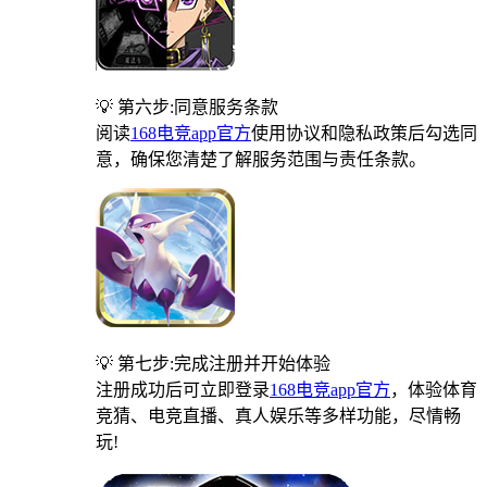
💡 第六步:同意服务条款
阅读
168电竞app官方
使用协议和隐私政策后勾选同
意，确保您清楚了解服务范围与责任条款。
💡 第七步:完成注册并开始体验
注册成功后可立即登录
168电竞app官方
，体验体育
竞猜、电竞直播、真人娱乐等多样功能，尽情畅
玩!