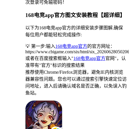
次登录可免输密码！
168电竞app官方图文安装教程【超详细】
以下为168电竞app官方的详细安装步骤图解,确保
每位用户都能轻松完成操作:
💡 第一步:输入
168电竞app官方
的官方网址：
https://www.cbigame.com/six/html/six_2026062805020
或者在百度搜索框输入"
168电竞app官方
官网"，认
准带有"官方"标识的搜索结果
推荐使用Chrome/Firefox浏览器，避免IE内核浏览
器兼容性问题。您也可以通过搜索引擎快速定位访
问地址，进入后请确认域名是否正确，以免误入钓
鱼站。