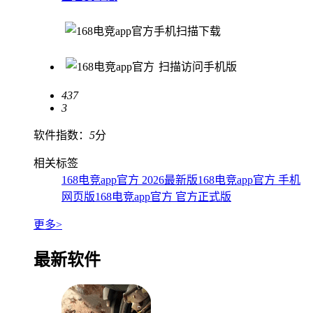
手机扫描下载
扫描访问手机版
437
3
软件指数：
5
分
相关标签
168电竞app官方 2026最新版
168电竞app官方 手机
网页版
168电竞app官方 官方正式版
更多>
最新软件