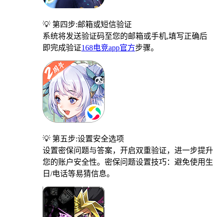
💡 第四步:邮箱或短信验证
系统将发送验证码至您的邮箱或手机,填写正确后
即完成验证
168电竞app官方
步骤。
💡 第五步:设置安全选项
设置密保问题与答案，开启双重验证，进一步提升
您的账户安全性。密保问题设置技巧：避免使用生
日/电话等易猜信息。