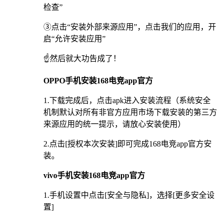
检查”
③点击“安装外部来源应用”，点击我们的应用，开
启“允许安装应用”
☝️然后就大功告成了！
OPPO手机安装168电竞app官方
1.下载完成后，点击apk进入安装流程（系统安全
机制默认对所有非官方应用市场下载安装的第三方
来源应用的统一提示，请放心安装使用）
2.点击[授权本次安装]即可完成168电竞app官方安
装。
vivo手机安装168电竞app官方
1.手机设置中点击[安全与隐私]，选择[更多安全设
置]