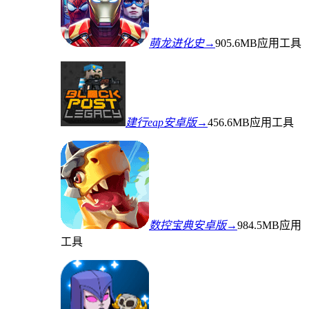
萌龙进化史→
905.6MB
应用工具
建行eap安卓版→
456.6MB
应用工具
数控宝典安卓版→
984.5MB
应用
工具