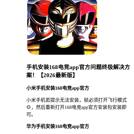
手机安装168电竞app官方问题终极解决方
案！【2026最新版】
小米手机安装168电竞app官方
小米手机若提示无法安装，就必须打开飞行模式
🌻，然后重新打开168电竞app官方安装包安装即
可。
华为手机安装168电竞app官方