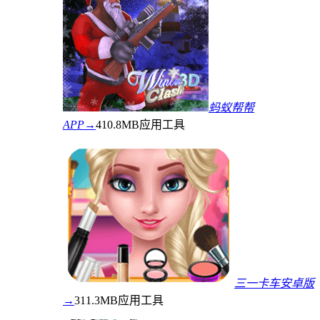
蚂蚁帮帮
APP→
410.8MB
应用工具
三一卡车安卓版
→
311.3MB
应用工具