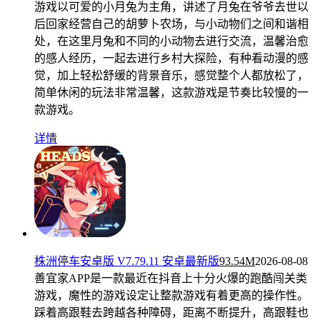
游戏以可爱的小月兔为主角，讲述了月兔在爷爷去世以
后回家经营自己的胡萝卜农场，与小动物们之间和谐相
处，在这里月兔和不同的小动物去进行交流，温馨治愈
的感人经历，一起去进行乡村大探险，有种看动漫的感
觉，加上轻松舒缓的背景音乐，感觉整个人都放松了，
简单休闲的玩法非常温馨，这款游戏是节奏比较慢的一
款游戏。
详情
株洲停车安卓版 V7.79.11 安卓最新版
93.54M
2026-08-08
善宜家APP是一款最近在抖音上十分火爆的跑酷闯关类
游戏，魔性的游戏设定让整款游戏有着更高的操作性。
踩着高跟鞋去跨越各种障碍，距离不断提升，高跟鞋也