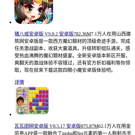
猪八戒安卓版 V9.8.2 安卓版
782.36M
7.1万人在用
山西建
筑网安卓版是一款西方魔幻题材的顶级奇迹手游，完成
任务激战副本，收获大量道具，升级转职组队通关，感
受热血沸腾的魔幻题材盛宴。全新安卓版本新区开服，
爽翻天的激战体验不容错过，还有官方折扣福利等你领
取，现在就来下载这款四眼小魔安卓版体验吧。
详情
瓦瓦团网安卓版 V8.5.17 安卓版
875.87M
62.1万人在用
金
凯亭APP是一款融合了moba和fps元素的第一人称射击手