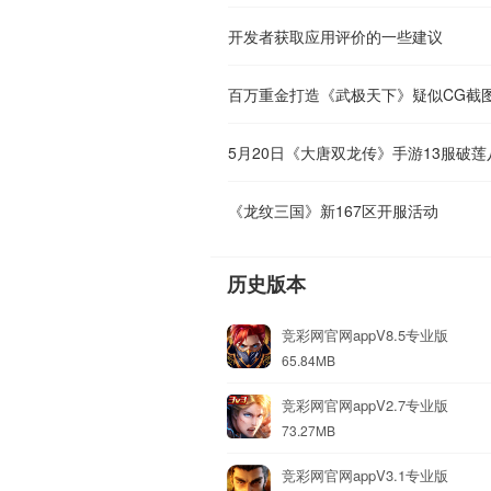
开发者获取应用评价的一些建议
百万重金打造《武极天下》疑似CG截
5月20日《大唐双龙传》手游13服破
《龙纹三国》新167区开服活动
历史版本
竞彩网官网appV8.5专业版
65.84MB
竞彩网官网appV2.7专业版
73.27MB
竞彩网官网appV3.1专业版