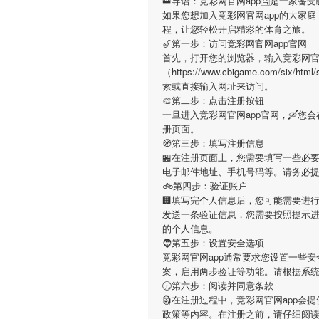
🚝导语：
竞彩网官网app
🈺是一家备
如果您想加入
竞彩网官网app
的大家庭
程，让您轻松开启精彩的体育之旅。
🎷第一步：访问竞彩网官网app官网
首先，打开您的浏览器，输入
竞彩网官
（https://www.cbigame.com/six/
索或直接输入网址来访问。
🎨第二步：点击注册按钮
一旦进入
竞彩网官网app
官网，🛶您
册页面。
🧭第三步：填写注册信息
🏪在注册页面上，您需要填写一些必
电子邮件地址、手机号码等。请务必
🚲第四步：验证账户
🏢填写完个人信息后，您可能需要进
发送一条验证信息，您需要按照提示
的个人信息。
🧔第五步：设置安全选项
竞彩网官网app
通常要求您设置一些安
案，启用两步验证等功能。请根据系
🕡第六步：阅读并同意条款
🗿在注册过程中，
竞彩网官网app
会提
政策等内容。在注册之前，请仔细阅