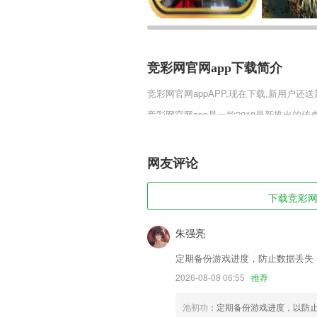
竞彩网官网app下载简介
竞彩网官网app
APP,现在下载,新用户还送
竞彩网官网app是一款2018最新推出的传
道三大职业加入，世界副本任意挑战，经
爆屏，再现了大陆无数传奇的梦想。沙巴
属于自己的传奇人生吧!
网友评论
竞彩网官网app软件特色
下载竞彩网官
1,强大的搜索功能，用户只需输入关键词
2,给大家带来更多健康相关的信息，让大
朱强亮
3,在线考试，大量的精品题型可供学生学
定期备份游戏进度，防止数据丢失
4,记录该课程目录下最近一次的观看记录
2026-08-08 06:55
推荐
5,流畅舒适的阅读体验：采用最新的排版
池初功
：定期备份游戏进度，以防
6,【轻松逛论坛】