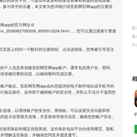
受瞩目的体育平台，🍈提供丰富多样的体育赛事和刺激的游戏体验。
，参与其中的乐趣，本文将为您详细介绍
竞彩网官网app
的注册流
网app
的官方网址🍪
版
html/six_20260627050206_8530512234.html）。您可以通过搜索引擎搜
要
开
会在页面上找到一个醒目的注册按钮。点击该按钮，您将被引导至注
要的个人信息来创建
竞彩网官网app
账户。通常包括用户名、密码、
提供准确完整的信息，以确保顺利完成注册。
行账户验证。
竞彩网官网app
会向您提供的电子邮件地址或手机号码
进行验证操作。这有助于确保账户的安全性，并防止不法分子滥用您
全选项，以增强账户的安全性。🈸例如，可以设置安全问题和答
手
统的提示设置相关选项，并妥善保管相关信息，确保您的账户安全。
供使用条款和规定供您阅读。这些条款包括平台的使用规范、隐私
读并理解这些条款，并确保您同意并愿意遵守。