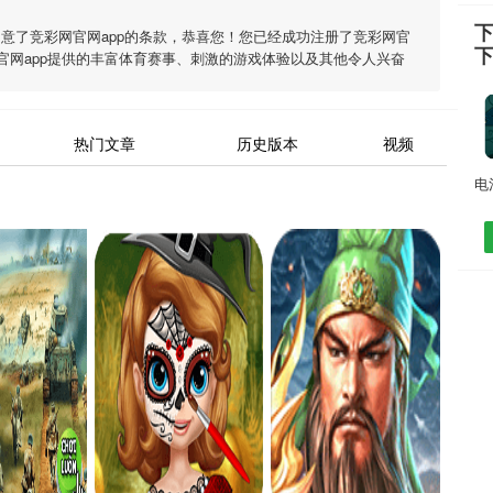
下
同意了
竞彩网官网app
的条款，恭喜您！您已经成功注册了竞彩网官
网app
提供的丰富体育赛事、刺激的游戏体验以及其他令人兴奋
热门文章
历史版本
视频