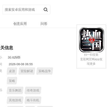
创意应用
问答
相关信息
扫一扫安装
小
30.62MB
竞彩网官网app发
现更多
间
2026-08-08 06:55
类
桌游
冒险解谜
策略战争
策略
AG
音乐舞蹈
传奇游戏
其他游戏
格斗街机