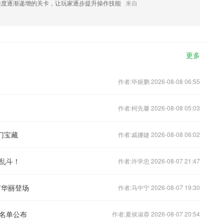
难度逐渐递增的关卡，让玩家逐步提升操作技能
来自
更多
作者:毕姬鹏 2026-08-08 06:55
作者:柯先馨 2026-08-08 05:03
门宝藏
作者:戚娜婕 2026-08-08 06:02
起乱斗！
作者:许学忠 2026-08-07 21:47
节华丽登场
作者:马中宁 2026-08-07 19:30
名单公布
作者:夏侯淑蓉 2026-08-07 20:54