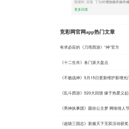
熊紫时 回复 丁怡树
增加操作操作
更多回复
竞彩网官网app热门文章
有求必应的《刀塔西游》“神”官方
《十二生肖》各门派大盘点
《不败战神》5月15日更新维护新增光
《乱斗西游》520大回馈 缘于热爱义
《男神执事团》圆你公主梦 网络情人
《超级三国志》新服天下无双活动获奖