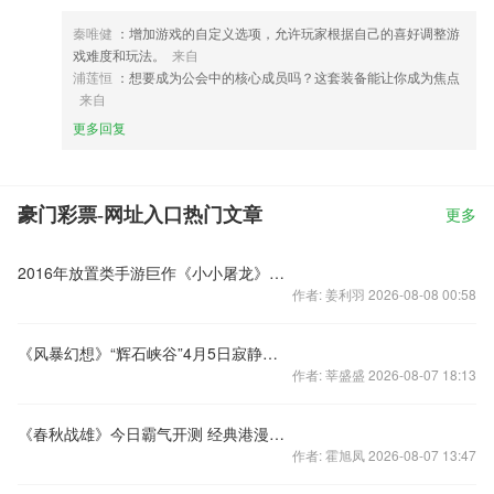
秦唯健
：增加游戏的自定义选项，允许玩家根据自己的喜好调整游
戏难度和玩法。
来自
浦莲恒
：想要成为公会中的核心成员吗？这套装备能让你成为焦点
来自
更多回复
豪门彩票-网址入口热门文章
更多
2016年放置类手游巨作《小小屠龙》全渠道强势首发
作者: 姜利羽 2026-08-08 00:58
《风暴幻想》“辉石峡谷”4月5日寂静开启
作者: 莘盛盛 2026-08-07 18:13
《春秋战雄》今日霸气开测 经典港漫再续传奇
作者: 霍旭凤 2026-08-07 13:47