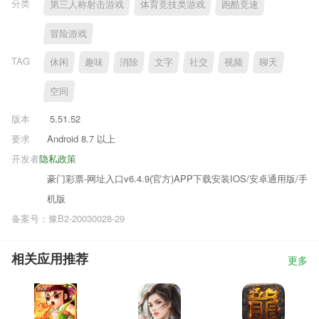
分类
第三人称射击游戏
体育竞技类游戏
跑酷竞速
冒险游戏
TAG
休闲
趣味
消除
文字
社交
视频
聊天
空间
版本
5.51.52
要求
Android 8.7 以上
开发者
隐私政策
豪门彩票-网址入口v6.4.9(官方)APP下载安装IOS/安卓通用版/手
机版
备案号：豫B2-20030028-29
相关应用推荐
更多