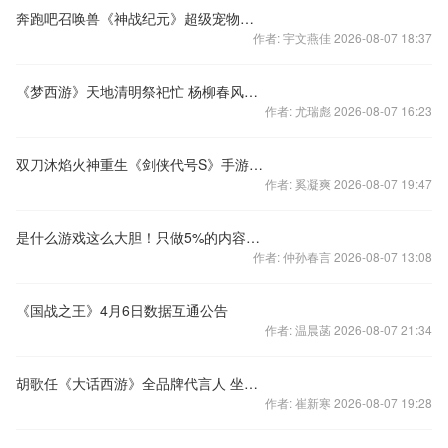
奔跑吧召唤兽《神战纪元》超级宠物首秀
作者: 宇文燕佳 2026-08-07 18:37
《梦西游》天地清明祭祀忙 杨柳春风醉芳菲
作者: 尤瑞彪 2026-08-07 16:23
双刀沐焰火神重生《剑侠代号S》手游天忍势力揭晓
作者: 奚凝爽 2026-08-07 19:47
是什么游戏这么大胆！只做5%的内容就敢推出
作者: 仲孙春言 2026-08-07 13:08
《国战之王》4月6日数据互通公告
作者: 温晨菡 2026-08-07 21:34
胡歌任《大话西游》全品牌代言人 坐骑资料片明日来袭
作者: 崔新寒 2026-08-07 19:28