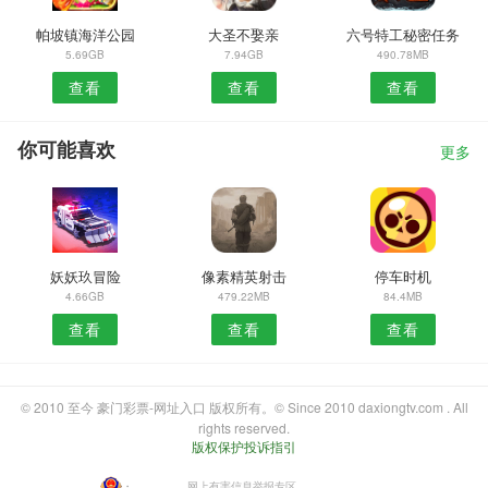
帕坡镇海洋公园
大圣不娶亲
六号特工秘密任务
5.69GB
7.94GB
490.78MB
查看
查看
查看
你可能喜欢
更多
妖妖玖冒险
像素精英射击
停车时机
4.66GB
479.22MB
84.4MB
查看
查看
查看
© 2010 至今 豪门彩票-网址入口 版权所有。© Since 2010 daxiongtv.com . All
rights reserved.
版权保护投诉指引
・
网上有害信息举报专区