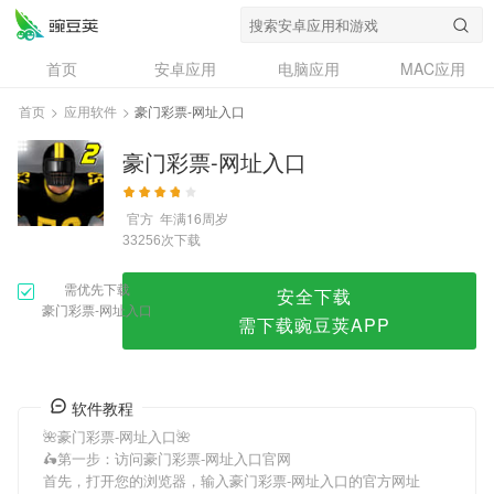
豪门彩票-网址入口
首页
安卓应用
电脑应用
MAC应用
资讯
专题
设计奖
创意应用
首页
>
应用软件
>
豪门彩票-网址入口
问答
豪门彩票-网址入口
官方
年满16周岁
次下载
33256
需优先下载
安全下载
豪门彩票-网址入口
需下载豌豆荚APP
软件教程
🌺豪门彩票-网址入口🌺
🛵第一步：访问豪门彩票-网址入口官网
首先，打开您的浏览器，输入豪门彩票-网址入口的官方网址