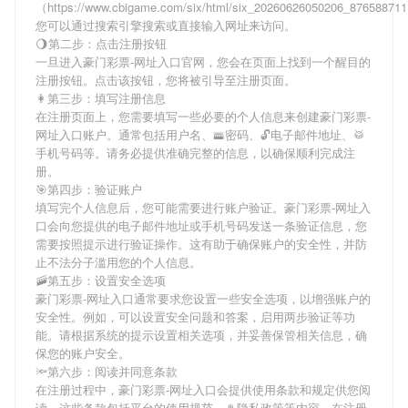
（https://www.cbigame.com/six/html/six_20260626050206_8765887
您可以通过搜索引擎搜索或直接输入网址来访问。
🌖第二步：点击注册按钮
一旦进入豪门彩票-网址入口官网，您会在页面上找到一个醒目的
注册按钮。点击该按钮，您将被引导至注册页面。
👩第三步：填写注册信息
在注册页面上，您需要填写一些必要的个人信息来创建豪门彩票-
网址入口账户。通常包括用户名、🚟密码、🔓电子邮件地址、🥁
手机号码等。请务必提供准确完整的信息，以确保顺利完成注
册。
🎯第四步：验证账户
填写完个人信息后，您可能需要进行账户验证。豪门彩票-网址入
口会向您提供的电子邮件地址或手机号码发送一条验证信息，您
需要按照提示进行验证操作。这有助于确保账户的安全性，并防
止不法分子滥用您的个人信息。
🚠第五步：设置安全选项
豪门彩票-网址入口通常要求您设置一些安全选项，以增强账户的
安全性。例如，可以设置安全问题和答案，启用两步验证等功
能。请根据系统的提示设置相关选项，并妥善保管相关信息，确
保您的账户安全。
🔦第六步：阅读并同意条款
在注册过程中，豪门彩票-网址入口会提供使用条款和规定供您阅
读。这些条款包括平台的使用规范、♨隐私政策等内容。在注册