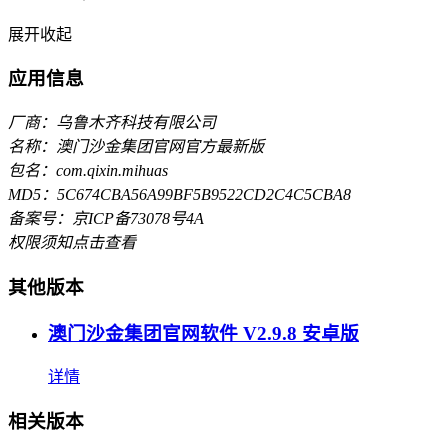
展开
收起
应用信息
厂商：乌鲁木齐科技有限公司
名称：澳门沙金集团官网官方最新版
包名：com.qixin.mihuas
MD5：5C674CBA56A99BF5B9522CD2C4C5CBA8
备案号：京ICP备73078号4A
权限须知
点击查看
其他版本
澳门沙金集团官网软件 V2.9.8 安卓版
详情
相关版本