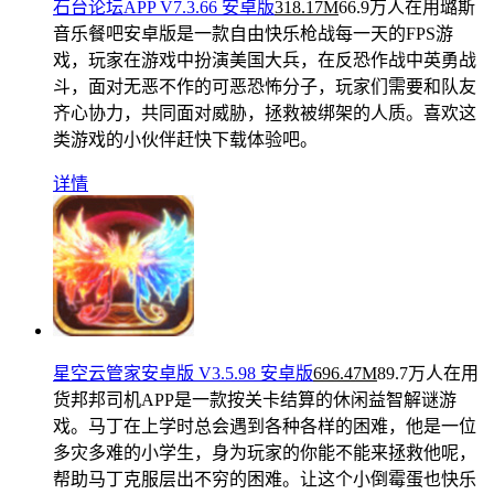
石台论坛APP V7.3.66 安卓版
318.17M
66.9万人在用
璐斯
音乐餐吧安卓版是一款自由快乐枪战每一天的FPS游
戏，玩家在游戏中扮演美国大兵，在反恐作战中英勇战
斗，面对无恶不作的可恶恐怖分子，玩家们需要和队友
齐心协力，共同面对威胁，拯救被绑架的人质。喜欢这
类游戏的小伙伴赶快下载体验吧。
详情
星空云管家安卓版 V3.5.98 安卓版
696.47M
89.7万人在用
货邦邦司机APP是一款按关卡结算的休闲益智解谜游
戏。马丁在上学时总会遇到各种各样的困难，他是一位
多灾多难的小学生，身为玩家的你能不能来拯救他呢，
帮助马丁克服层出不穷的困难。让这个小倒霉蛋也快乐