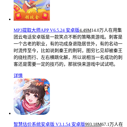
MP3提取大师APP V6.5.24 安卓版
4.49M
14.0万人在用
集
团云电话安卓版是一款笑点不断的策略类游戏。刺客是
一个古老的职业，有的功成身退隐居世外，有的名动一
时流传至今，比如说刺秦王的荆轲，图穷匕见却被秦王
的绕柱而行、左右横跳化解，所以说相当一名成功的刺
客还是需要一定的技巧的，那就快来游戏中试试吧。
详情
智慧估价系统安卓版 V3.1.54 安卓版
993.18M
67.1万人在