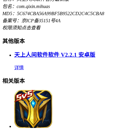
包名：com.qixin.mihuas
MD5：5C674CBA56A99BF5B9522CD2C4C5CBA8
备案号：京ICP备35151号4A
权限须知
点击查看
其他版本
天上人间软件软件 V2.2.1 安卓版
详情
相关版本