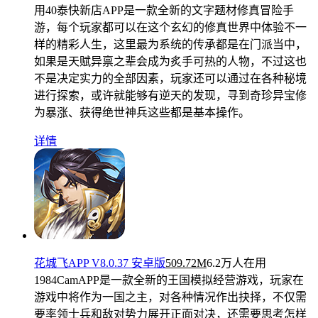
用
40泰快新店APP是一款全新的文字题材修真冒险手
游，每个玩家都可以在这个玄幻的修真世界中体验不一
样的精彩人生，这里最为系统的传承都是在门派当中，
如果是天赋异禀之辈会成为炙手可热的人物，不过这也
不是决定实力的全部因素，玩家还可以通过在各种秘境
进行探索，或许就能够有逆天的发现，寻到奇珍异宝修
为暴涨、获得绝世神兵这些都是基本操作。
详情
花城飞APP V8.0.37 安卓版
509.72M
6.2万人在用
1984CamAPP是一款全新的王国模拟经营游戏，玩家在
游戏中将作为一国之主，对各种情况作出抉择，不仅需
要率领士兵和敌对势力展开正面对决，还需要思考怎样