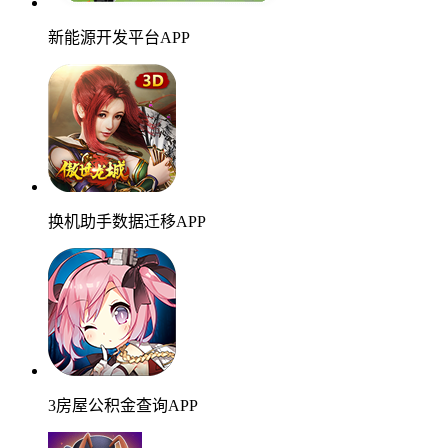
新能源开发平台APP
换机助手数据迁移APP
3房屋公积金查询APP