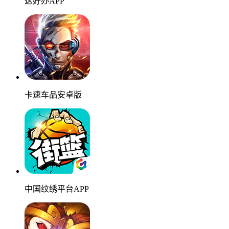
这好办APP
卡速车品安卓版
中国纹绣平台APP