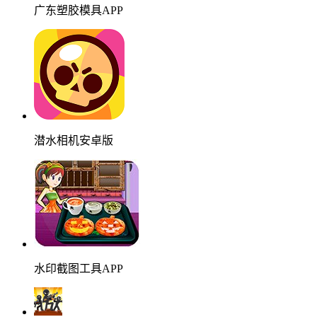
广东塑胶模具APP
潜水相机安卓版
水印截图工具APP