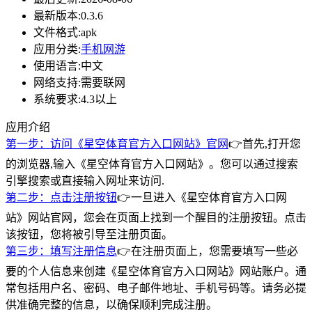
最新版本:
0.3.6
文件格式:
apk
应用分类:
手机网游
使用语言:
中文
网络支持:
需要联网
系统要求:
4.3以上
应用介绍
第一步：访问《星空体育官方入口网站》官网
👉首先,打开您
的浏览器,输入《星空体育官方入口网站》。您可以通过搜索
引擎搜索或直接输入网址来访问.
第二步：点击注册按钮
👉一旦进入《星空体育官方入口网
站》网站官网，您会在页面上找到一个醒目的注册按钮。点击
该按钮，您将被引导至注册页面。
第三步：填写注册信息
👉在注册页面上，您需要填写一些必
要的个人信息来创建《星空体育官方入口网站》网站账户。通
常包括用户名、密码、电子邮件地址、手机号码等。请务必提
供准确完整的信息，以确保顺利完成注册。