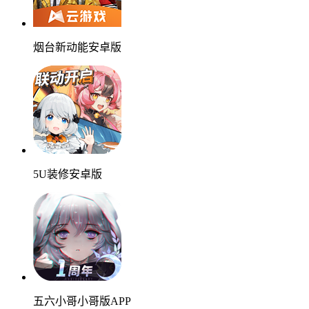
烟台新动能安卓版
5U装修安卓版
五六小哥小哥版APP