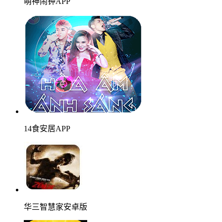
萌神闹钟APP
14食安居APP
华三智慧家安卓版