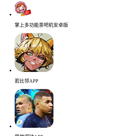
掌上多功能茶吧机安卓版
若比邻APP