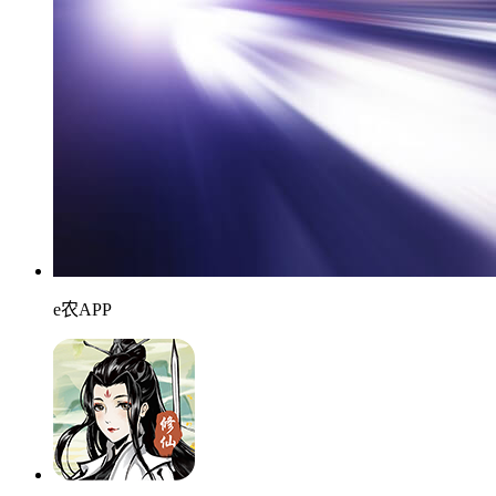
e农APP