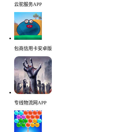
云驼服务APP
包商信用卡安卓版
专线物流网APP