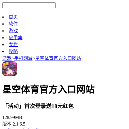
首页
软件
游戏
应用集
专栏
攻略
游戏
>
手机网游
>
星空体育官方入口网站
星空体育官方入口网站
「活动」首次登录送18元红包
128.99MB
版本 2.1.6.5