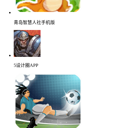
青岛智慧人社手机版
5设计圈APP