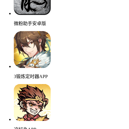
微粉助手安卓版
3锻炼定时器APP