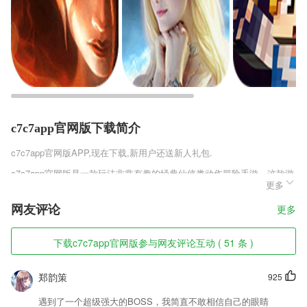
c7c7app官网版下载简介
c7c7app官网版
APP,现在下载,新用户还送新人礼包.
c7c7app官网版是一款玩法非常有趣的经典仙侠类动作冒险手游，这款游
更多
戏是经过电视剧改成小说在改成手游的，可以说这款游戏的玩法和内容都
是根据电视剧和小说方向来走的，里面的剧情也是非常的多，而且还都是
网友评论
更多
非常精彩的部分。
c7c7app官网版软件特色
下载c7c7app官网版参与网友评论互动 ( 51 条 )
1,所编辑完成的图片都是不带有任何的水印的，直接点击就可以保存到自
己的相册当中。
郑韵策
925
2,【静态壁纸】
遇到了一个超级强大的BOSS，我简直不敢相信自己的眼睛