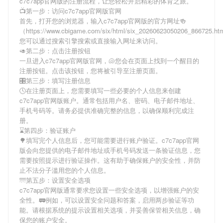
c7c7app官网版
的注册流程，让您轻松开启精彩的体育之旅。
📺第一步：访问c7c7app官网版官网
首先，打开您的浏览器，输入
c7c7app官网版
的官方网址🍻
（https://www.cbigame.com/six/html/six_20260623050206_866725.h
您可以通过搜索引擎搜索或直接输入网址来访问。
🥑第二步：点击注册按钮
一旦进入
c7c7app官网版
官网，🐚您会在页面上找到一个醒目的
注册按钮。点击该按钮，您将被引导至注册页面。
🎛第三步：填写注册信息
🕓在注册页面上，您需要填写一些必要的个人信息来创建
c7c7app官网版
账户。通常包括用户名、密码、电子邮件地址、
手机号码等。请务必提供准确完整的信息，以确保顺利完成注
册。
⌛️第四步：验证账户
🌳填写完个人信息后，您可能需要进行账户验证。
c7c7app官网
版
会向您提供的电子邮件地址或手机号码发送一条验证信息，您
需要按照提示进行验证操作。这有助于确保账户的安全性，并防
止不法分子滥用您的个人信息。
🌁第五步：设置安全选项
c7c7app官网版
通常要求您设置一些安全选项，以增强账户的安
全性。🚃例如，可以设置安全问题和答案，启用两步验证等功
能。请根据系统的提示设置相关选项，并妥善保管相关信息，确
保您的账户安全。