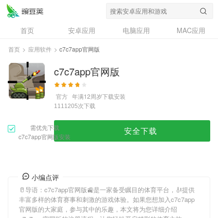
首页
安卓应用
电脑应用
MAC应用
资讯
专题
设计奖
创意应用
首页
>
应用软件
>
c7c7app官网版
问答
c7c7app官网版
官方
年满12周岁
下载安装
次下载
1111205
需优先下载
安全下载
c7c7app官网版安装
小编点评
🥛导语：
c7c7app官网版
🚉是一家备受瞩目的体育平台，🎻提供
丰富多样的体育赛事和刺激的游戏体验。如果您想加入
c7c7app
官网版
的大家庭，参与其中的乐趣，本文将为您详细介绍