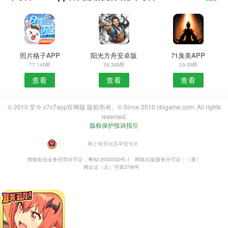
照片格子APP
阳光方舟安卓版
71臭美APP
77.14MB
39.38MB
29.5MB
查看
查看
查看
© 2010 至今 c7c7app官网版 版权所有。© Since 2010 cbigame.com. All rights
reserved.
版权保护投诉指引
・
网上有害信息举报专区
增值电信业务经营许可证：粤B2-20030330号-1
网络出版服务许可证：（署）
网出证（京）字第2799号