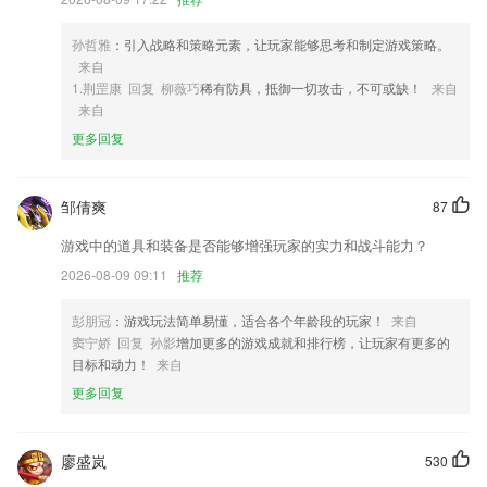
钱提现，现金秒到账。
4,GPS定位：打开手机客户端就可实时掌握孩子的位置信息以及活动轨迹
孙哲雅
：引入战略和策略元素，让玩家能够思考和制定游戏策略。
来自
5,会提供凉山的一些时事热点现行政策问题，能够随时掌握。
1.荆罡康 回复 柳薇巧
稀有防具，抵御一切攻击，不可或缺！
来自
6,蓝牙加密：双向动态加密，保障信息安全。
来自
更多回复
酷游app网站软件优势
1.选择课程的时候，可以去根据自己的学习进度去选择。
邹倩爽
87
2.课程内容丰富，由非常专业的老师教授，可以帮助您快速进入数独世
界。
游戏中的道具和装备是否能够增强玩家的实力和战斗能力？
3.只需一个手机或iPad，24小时随时约课，1对1视频在线辅导，无接送成
2026-08-09 09:11
推荐
本，上课时间自由方便，孩子足不出户就可接受专业陪练老师实时指导，
让孩子练琴知道对错、及时改进，高效利用练琴时间
彭朋冠
：游戏玩法简单易懂，适合各个年龄段的玩家！
来自
窦宁娇 回复 孙影
增加更多的游戏成就和排行榜，让玩家有更多的
4.带给我们的英语小游戏真的很好玩，为我们打造一个快乐的学习环境；
目标和动力！
来自
5.软件创建项目层次分明，同时支持.h .c文件，支持项目导入导出使用管
更多回复
理都很方便。
6.1操作方便：中/英文、手动/自动根据需要自动切换，满足不同用户需求
廖盛岚
530
酷游app网站更新了什么?