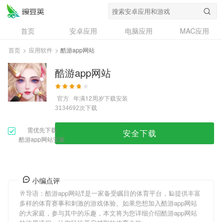
首页
安卓应用
电脑应用
MAC应用
资讯
专题
设计奖
创意应用
首页
>
应用软件
>
酷游app网站
问答
酷游app网站
官方
年满12周岁
下载安装
次下载
3134692
需优先下载
安全下载
酷游app网站安装
小编点评
🥂导语：
酷游app网站
🚏是一家备受瞩目的体育平台，🕌提供丰富
多样的体育赛事和刺激的游戏体验。如果您想加入
酷游app网站
的大家庭，参与其中的乐趣，本文将为您详细介绍
酷游app网站