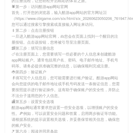
的注册流程，让您轻松开启精彩的体育之旅。
🕷第一步：访问酷游app网站官网
首先，打开您的浏览器，输入
酷游app网站
的官方网址🈁
（https://www.cbigame.com/six/html/six_20260623050206_761947.h
您可以通过搜索引擎搜索或直接输入网址来访问。
🍢第二步：点击注册按钮
一旦进入
酷游app网站
官网，👱您会在页面上找到一个醒目的注
册按钮。点击该按钮，您将被引导至注册页面。
🥓第三步：填写注册信息
🍗在注册页面上，您需要填写一些必要的个人信息来创建
酷游
app网站
账户。通常包括用户名、密码、电子邮件地址、手机号
码等。请务必提供准确完整的信息，以确保顺利完成注册。
🐞第四步：验证账户
👵填写完个人信息后，您可能需要进行账户验证。
酷游app网站
会向您提供的电子邮件地址或手机号码发送一条验证信息，您需
要按照提示进行验证操作。这有助于确保账户的安全性，并防止
不法分子滥用您的个人信息。
🏬第五步：设置安全选项
酷游app网站
通常要求您设置一些安全选项，以增强账户的安全
性。🍕例如，可以设置安全问题和答案，启用两步验证等功能。
请根据系统的提示设置相关选项，并妥善保管相关信息，确保您
的账户安全。
🎿第六步：阅读并同意条款