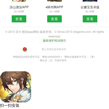
凉山酒业APP
4林州网APP
众赚宝安卓版
39.45MB
23.19MB
80.8MB
查看
查看
查看
© 2010 至今 酷游app网站 版权所有。© Since 2010 cbigame.com. All rights
reserved.
版权保护投诉指引
・
网上有害信息举报专区
增值电信业务经营许可证：粤B2-20030330号-1
网络出版服务许可证：（署）
网出证（京）字第2799号
扫一扫安装