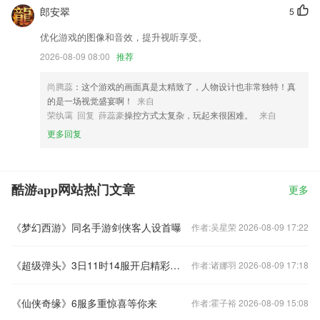
郎安翠
5
优化游戏的图像和音效，提升视听享受。
2026-08-09 08:00
推荐
尚腾蕊
：这个游戏的画面真是太精致了，人物设计也非常独特！真
的是一场视觉盛宴啊！
来自
荣纨霭 回复 薛蕊豪
操控方式太复杂，玩起来很困难。
来自
更多回复
酷游app网站热门文章
更多
《梦幻西游》同名手游剑侠客人设首曝
作者:吴星荣 2026-08-09 17:22
《超级弹头》3日11时14服开启精彩活动来袭
作者:诸娜羽 2026-08-09 17:18
《仙侠奇缘》6服多重惊喜等你来
作者:霍子裕 2026-08-09 15:08