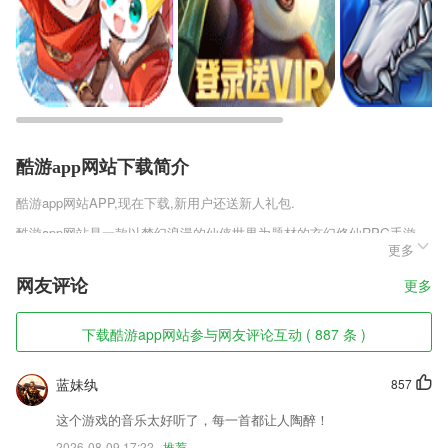
酷游app网站下载简介
酷游app网站
APP,现在下载,新用户还送新人礼包.
酷游app网站是一款以梦幻浪漫的仙侠世界为题材的玄幻修仙RPG手游，
更多
精致细腻的游戏画面，全新的仙侠故事题题材，多种刻画精细的仙侠职业
角色提供玩家选择，不同的职业拥有不同的属性，可以自由的进行选择，
网友评论
更多
仙道月影正式版v1.0.0.1庞大无边缝的世界地图，可以自由的探索，体验
不同的浪漫仙侠人生。
下载酷游app网站参与网友评论互动 ( 887 条 )
酷游app网站软件特色
1,餐饮外卖：甄选全城108个2265美食餐饮商家驻平台。
蓝妹纨
857
2,支持文字水印，修改字体、颜色、透明度；
这个游戏的音乐太好听了，每一首都让人陶醉！
3,【快捷提现】 满1元直接提现。提现只需要绑定微信，然后申请线上赚
2026-08-09 17:22
推荐