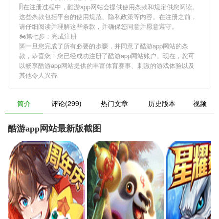
🎚在注册过程中，
酷游app网站
会提供使用条款和规定供您阅读。
这些条款包括平台的使用规范、隐私政策等内容。在注册之前，
请仔细阅读并理解这些条款，并确保您同意并愿意遵守。
🏍第七步：完成注册
🈵一旦您完成了所有必要的步骤，并同意了
酷游app网站
的条
款，恭喜您！您已经成功注册了酷游app网站账户。现在，您可
以畅享
酷游app网站
提供的丰富体育赛事、刺激的游戏体验以及
其他令人兴奋
简介
评论(299)
热门文章
历史版本
视频
酷游app网站最新版截图