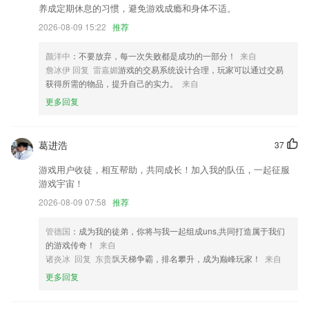
养成定期休息的习惯，避免游戏成瘾和身体不适。
家电品牌更全，功能更丰富
2026-08-09 15:22
推荐
新增键盘分享功能;
「会员中心」界面交互优化，权益升级；
颜洋中
：不要放弃，每一次失败都是成功的一部分！
来自
詹冰伊 回复 雷嘉媚
游戏的交易系统设计合理，玩家可以通过交易
增加批量修改运单功能
获得所需的物品，提升自己的实力。
来自
可支付站点图标更改，更容易识别可使用APP支付的充电站
更多回复
】 吃喝玩乐，样样俱全~
联系我们
葛进浩
37
以上就是酷游app网站的介绍，如果您喜欢这款软件，您可以到应用商店
进行打分评论，说出您的使用经历，以帮助我们更好的对产品进行优化修
游戏用户收徒，相互帮助，共同成长！加入我的队伍，一起征服
改。
游戏宇宙！
2026-08-09 07:58
推荐
管德国
：成为我的徒弟，你将与我一起组成uns,共同打造属于我们
的游戏传奇！
来自
诸炎冰 回复 东贵飘
天梯争霸，排名攀升，成为巅峰玩家！
来自
更多回复