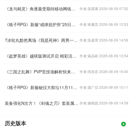
《龙与精灵》角逐最受期待移动网络游戏 快投上你神圣一票
作者:裴露雁 2026-08-09 07:52
《格子RPG》新服“戒律庇护所”25日热血开启
作者:蒋馨贵 2026-08-09 15:53
?冰轮丸黯然离场《我是死神》两男一女3P最IN
作者:昌盛霄 2026-08-09 14:59
《盗梦英雄》越狱版测试开启 精彩活动助您超神！
作者:索晶彬 2026-08-09 13:54
《三国之乱舞》PVP竞技场解析快来围观
作者:闵发容 2026-08-09 15:40
《格子RPG》新服秘仪大祭坛11月11日开启
作者:龚广仪 2026-08-09 10:11
装备强化N次方！《剑魂之刃》套装属性开启
作者:滕晓园 2026-08-09 14:59
历史版本