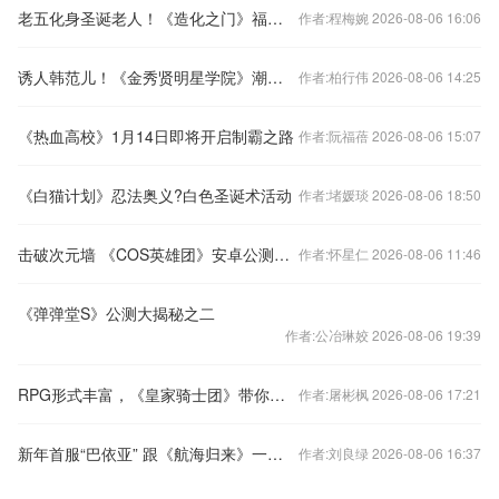
老五化身圣诞老人！《造化之门》福利大派送
作者:程梅婉 2026-08-06 16:06
诱人韩范儿！《金秀贤明星学院》潮流时装惊艳全场
作者:柏行伟 2026-08-06 14:25
《热血高校》1月14日即将开启制霸之路
作者:阮福蓓 2026-08-06 15:07
《白猫计划》忍法奥义?白色圣诞术活动
作者:堵媛琰 2026-08-06 18:50
击破次元墙 《COS英雄团》安卓公测人气大爆炸
作者:怀星仁 2026-08-06 11:46
《弹弹堂S》公测大揭秘之二
作者:公冶琳姣 2026-08-06 19:39
RPG形式丰富，《皇家骑士团》带你踏上精彩征程！
作者:屠彬枫 2026-08-06 17:21
新年首服“巴依亚” 跟《航海归来》一起放肆航行
作者:刘良绿 2026-08-06 16:37