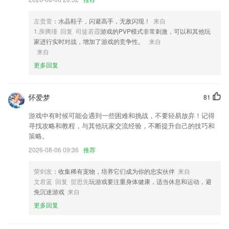
思；
4,员工管理:多角色设定,一键操作即可开始卖车
左贵萱
：水晶鞋子，闪避高手，无敌闪现！
来自
1.庾腾瑾 回复 司徒若霞
游戏的PVP模式非常刺激，可以和其他玩
5,学习更有效
家进行实时对战，增加了游戏的竞争性。
来自
6,保存在手机中的错题都可以通过打印机快速的打印出来;
来自
更多回复
bb网页app软件优势
1.还可以直接输入课程名称去进行课程学习，让用户的学习效率都可以优
质提升；
怀爱梦
81
2.】数学、英语、物理、化学、地理、生物等等科目，都可以有专业名师
游戏中有时候可能会遇到一些困难和挑战，不要轻易放弃！记得
为您辅导
寻找攻略和教程，与其他玩家交流经验，不断提升自己的技巧和
策略。
3.会详细的解析不同的知识点，对于每一个知识点都能够更好的掌握住。
2026-08-06 09:36
推荐
4.排查薄弱，逐个击破，及时巩固，踏实攻克，高效练习。
5.在线查看带来的知识点讲解内容，同步学习考点知识。
荣剑发
：收集稀有宠物，培养它们成为你的忠实伙伴
来自
文君蓝 回复 贺思先
玩游戏要注重身体健康，适当休息和运动，避
6.学习内容有保障，思维能力更多元
免沉迷游戏
来自
bb网页app更新了什么?
更多回复
新增邀请评价；