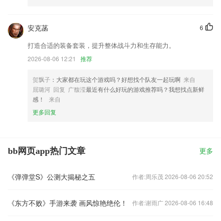
安克菡
6
打造合适的装备套装，提升整体战斗力和生存能力。
2026-08-06 12:21
推荐
贺飘子
：大家都在玩这个游戏吗？好想找个队友一起玩啊
来自
屈璐河 回复 广馥滢
最近有什么好玩的游戏推荐吗？我想找点新鲜
感！
来自
更多回复
bb网页app热门文章
更多
《弹弹堂S》公测大揭秘之五
作者:周乐茂 2026-08-06 20:52
《东方不败》手游来袭 画风惊艳绝伦！
作者:谢雨广 2026-08-06 16:48