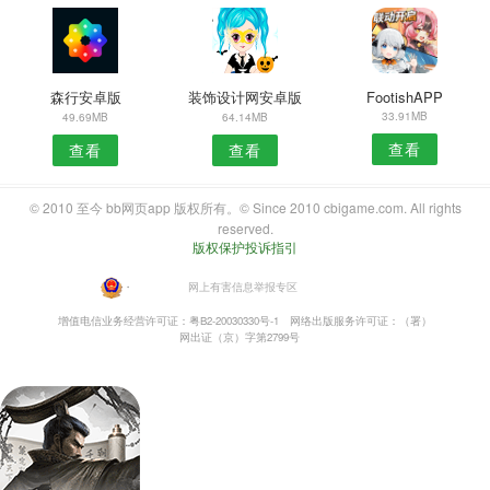
森行安卓版
装饰设计网安卓版
FootishAPP
33.91MB
49.69MB
64.14MB
查看
查看
查看
© 2010 至今 bb网页app 版权所有。© Since 2010 cbigame.com. All rights
reserved.
版权保护投诉指引
・
网上有害信息举报专区
增值电信业务经营许可证：粤B2-20030330号-1
网络出版服务许可证：（署）
网出证（京）字第2799号