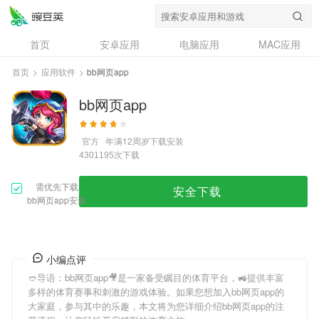
首页
安卓应用
电脑应用
MAC应用
资讯
专题
设计奖
创意应用
首页
>
应用软件
>
bb网页app
问答
bb网页app
官方
年满12周岁
下载安装
次下载
4301195
需优先下载
安全下载
bb网页app安装
小编点评
🥙导语：
bb网页app
🎥是一家备受瞩目的体育平台，🚜提供丰富
多样的体育赛事和刺激的游戏体验。如果您想加入
bb网页app
的
大家庭，参与其中的乐趣，本文将为您详细介绍
bb网页app
的注