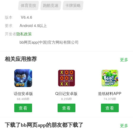
体育竞技
跑酷竞速
卡牌策略
版本
V6.4.6
要求
Android 4.9以上
开发者
隐私政策
bb网页app(中国)官方网站有限公司
相关应用推荐
更多
话信安卓版
Q日记安卓版
造纸材料APP
68.48MB
8.25MB
74.37MB
查看
查看
查看
下载了bb网页app的朋友都下载了
更多