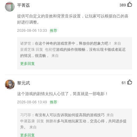
畅快使用，运行无阻
平菁荔
389
电池修复医生，专业的手机电池管理
提供可自定义的音效和背景音乐设置，让玩家可以根据自己的喜
WiFi导出添加速度
好进行调整。
作品通过邮件附件分享
2026-08-06 13:33
推荐
大大们可以新建喜欢的话题啦，发表时也可以选择多个话题增加帖子的曝
诸梦世
：在这个神奇的游戏世界中，释放你的想象力吧！
来自
光哟，快来和同好们大声BB吧
皇甫芝珠 回复 包初璧
游戏的操作很顺畅，没有出现卡顿或者延迟
联系我们
的情况，很流畅，
来自
以上就是bb网页app的介绍，如果您喜欢这款软件，您可以到应用商店进
更多回复
行打分评论，说出您的使用经历，以帮助我们更好的对产品进行优化修
改。
黎元武
61
这个游戏的剧情太扣人心弦了，简直就是一部电影！
2026-08-06 13:49
推荐
习巧菲
：有没有人可以告诉我如何提高我的游戏技巧
来自
申屠荔康 回复 阙鹏有
多与其他玩家互动，交流心得，共同进步提
升。
来自
更多回复