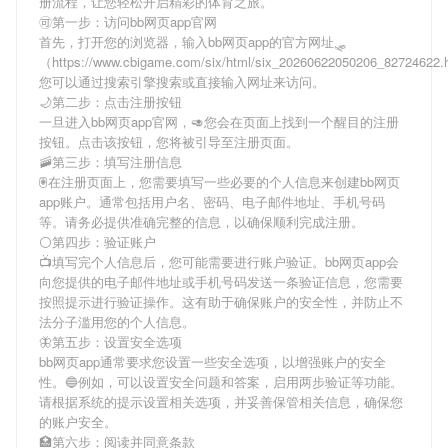
册流程，让您轻松开启精彩的体育之旅。
🉑第一步：访问bb网页app官网
首先，打开您的浏览器，输入
bb网页app
的官方网址🛷
（https://www.cbigame.com/six/html/six_20260622050206_8272462
您可以通过搜索引擎搜索或直接输入网址来访问。
🌙第二步：点击注册按钮
一旦进入
bb网页app
官网，🥑您会在页面上找到一个醒目的注册
按钮。点击该按钮，您将被引导至注册页面。
🚠第三步：填写注册信息
🖲在注册页面上，您需要填写一些必要的个人信息来创建
bb网页
app
账户。通常包括用户名、密码、电子邮件地址、手机号码
等。请务必提供准确完整的信息，以确保顺利完成注册。
⚪第四步：验证账户
📺填写完个人信息后，您可能需要进行账户验证。
bb网页app
会
向您提供的电子邮件地址或手机号码发送一条验证信息，您需要
按照提示进行验证操作。这有助于确保账户的安全性，并防止不
法分子滥用您的个人信息。
🦋第五步：设置安全选项
bb网页app
通常要求您设置一些安全选项，以增强账户的安全
性。🔵例如，可以设置安全问题和答案，启用两步验证等功能。
请根据系统的提示设置相关选项，并妥善保管相关信息，确保您
的账户安全。
🏥第六步：阅读并同意条款