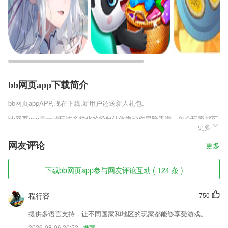
bb网页app下载简介
bb网页app
APP,现在下载,新用户还送新人礼包.
bb网页app是一款玩法多样化的经典仙侠类动作冒险手游，每个玩家都可
更多
以获取大量的资源，拥有这些资源就可以获取强大的奖励，这些奖励都非
常丰富，玩家可以利用在奖励进行提升角色的战力值，让玩家变得更加强
网友评论
更多
大。
bb网页app软件特色
下载bb网页app参与网友评论互动 ( 124 条 )
1,全国路线布局，想到哪儿就到哪儿
程行容
750
2,该平台还创新性地建立了一套完整的农业专家服务量化评估体系,使服
务质量得到了有效的监管
提供多语言支持，让不同国家和地区的玩家都能够享受游戏。
3,大数据智能推荐,跟紧每个热点，抓住每个眼球，一眼看穿你的小心
2026-08-06 20:52
推荐