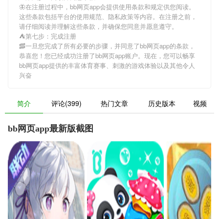
🦋在注册过程中，
bb网页app
会提供使用条款和规定供您阅读。
这些条款包括平台的使用规范、隐私政策等内容。在注册之前，
请仔细阅读并理解这些条款，并确保您同意并愿意遵守。
⛺第七步：完成注册
🥓一旦您完成了所有必要的步骤，并同意了
bb网页app
的条款，
恭喜您！您已经成功注册了bb网页app账户。现在，您可以畅享
bb网页app
提供的丰富体育赛事、刺激的游戏体验以及其他令人
兴奋
简介
评论(399)
热门文章
历史版本
视频
bb网页app最新版截图