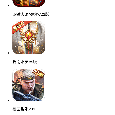
滤镜大师预约安卓版
爱南阳安卓版
校园帮呗APP