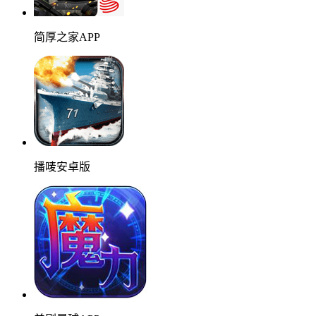
简厚之家APP
播唛安卓版