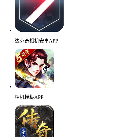
达芬奇相机安卓APP
相机模糊APP