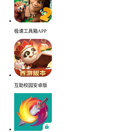
极速工具箱APP
互助校园安卓版