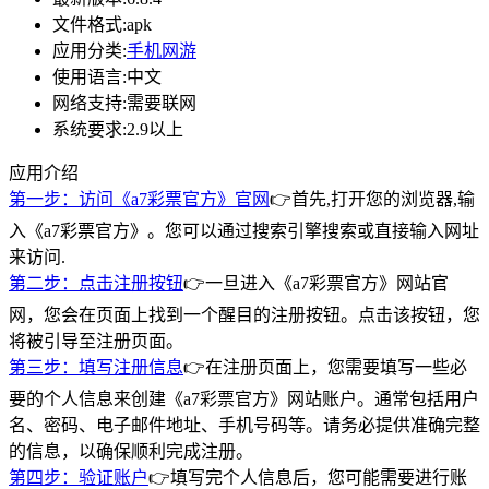
文件格式:
apk
应用分类:
手机网游
使用语言:
中文
网络支持:
需要联网
系统要求:
2.9以上
应用介绍
第一步：访问《a7彩票官方》官网
👉首先,打开您的浏览器,输
入《a7彩票官方》。您可以通过搜索引擎搜索或直接输入网址
来访问.
第二步：点击注册按钮
👉一旦进入《a7彩票官方》网站官
网，您会在页面上找到一个醒目的注册按钮。点击该按钮，您
将被引导至注册页面。
第三步：填写注册信息
👉在注册页面上，您需要填写一些必
要的个人信息来创建《a7彩票官方》网站账户。通常包括用户
名、密码、电子邮件地址、手机号码等。请务必提供准确完整
的信息，以确保顺利完成注册。
第四步：验证账户
👉填写完个人信息后，您可能需要进行账