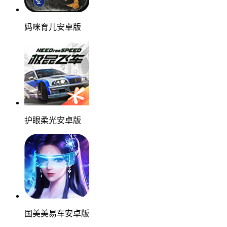
妈咪育儿安卓版
护眼柔光安卓版
国美美易车安卓版