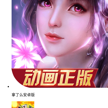
拿了么安卓版