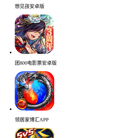
想见孩安卓版
团800电影票安卓版
领居家博汇APP