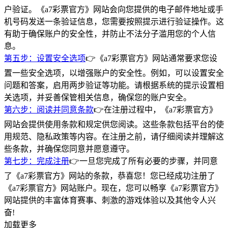
户验证。《a7彩票官方》网站会向您提供的电子邮件地址或手
机号码发送一条验证信息，您需要按照提示进行验证操作。这
有助于确保账户的安全性，并防止不法分子滥用您的个人信
息。
第五步：设置安全选项
👉《a7彩票官方》网站通常要求您设
置一些安全选项，以增强账户的安全性。例如，可以设置安全
问题和答案，启用两步验证等功能。请根据系统的提示设置相
关选项，并妥善保管相关信息，确保您的账户安全。
第六步：阅读并同意条款
👉在注册过程中，《a7彩票官方》
网站会提供使用条款和规定供您阅读。这些条款包括平台的使
用规范、隐私政策等内容。在注册之前，请仔细阅读并理解这
些条款，并确保您同意并愿意遵守。
第七步：完成注册
👉一旦您完成了所有必要的步骤，并同意
了《a7彩票官方》网站的条款，恭喜您！您已经成功注册了
《a7彩票官方》网站账户。现在，您可以畅享《a7彩票官方》
网站提供的丰富体育赛事、刺激的游戏体验以及其他令人兴
奋!
加载更多