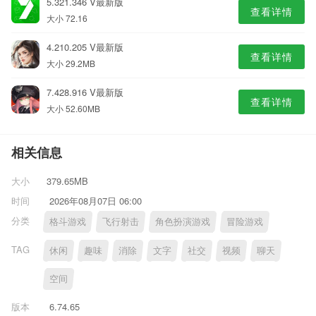
5.321.346 V最新版
查看详情
大小 72.16
4.210.205 V最新版
查看详情
大小 29.2MB
7.428.916 V最新版
查看详情
大小 52.60MB
相关信息
大小
379.65MB
时间
2026年08月07日 06:00
分类
格斗游戏
飞行射击
角色扮演游戏
冒险游戏
TAG
休闲
趣味
消除
文字
社交
视频
聊天
空间
版本
6.74.65