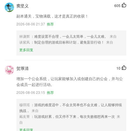
窦坚义
605
副本通关，宝物满载，这才是真正的收获！
2026-08-06 21:37
推荐
林谦辉
：难度设置不合理，一会儿太简单，一会儿太难。
来自
谈紫凤
：制定合理的游戏目标和计划，避免盲目行动！
来自
更多回复
贺厚清
10
增加一个公会系统，让玩家能够加入或创建自己的公会，并与公
会成员一起进行活动。
2026-08-06 23:15
推荐
穆琪瑶
：游戏的难度适中，不会太简单也不会太难，让人能够持续
挑战，
来自
戴友菁
：玩游戏好累，但又停不下来，每次失败都想再来一次
来
自
更多回复