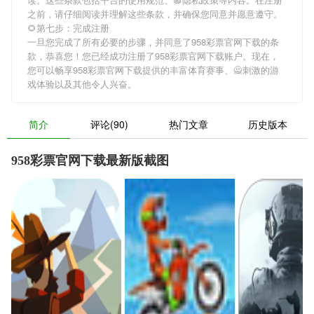
之前，请仔细阅读并理解这些条款，并确保您同意并愿意遵守。
🌻第七步：完成注册
一旦您完成了所有必要的步骤，并同意了958彩票官网下载的条
款，恭喜您！您已经成功注册了958彩票官网下载账户。现在，
您可以畅享958彩票官网下载提供的丰富体育赛事、🙅刺激的游
戏体验以及其他令人兴奋。
简介
评论(90)
热门文章
历史版本
958彩票官网下载最新版截图