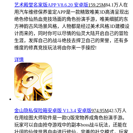
艺术殿堂名家版APP V8.6.20 安卓版
159.25M
84.1万人在
用
汽车维修保养鉴定APP是一款精致唯美3D高清呈现出
绝色修仙热血竞技场面的角色扮演手游，唯美细腻的东
方神韵古风场景风格，人物都是经过美术风格3D建模设
计而来的，同时你可以尽情的仙灵大陆开启自己的冒险
生涯，发挥自己的战斗绝技去捍卫自己的荣誉，还有多
维度的修真竞技玩法将由你来一手操控!
详情
金山隐私保险箱安卓版 V1.3.4 安卓版
974.95M
42.5万人
在用
绘图大师软件是一款Q版宠物养成角色扮演手游。
玩家可以自由抢夺游戏中的副本boss战斗玩法，还能在
壮阔的仙侠世界自由进行修仙，完善的社交模式，玩家