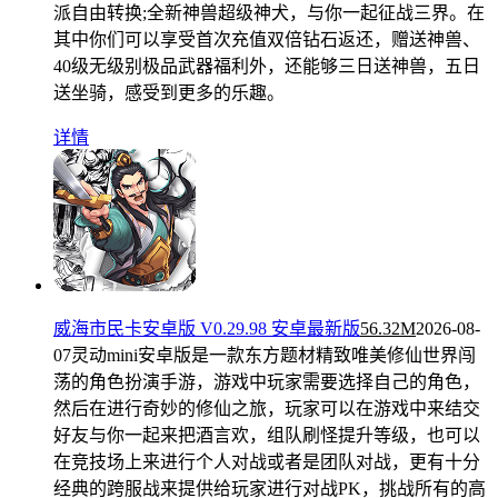
派自由转换;全新神兽超级神犬，与你一起征战三界。在
其中你们可以享受首次充值双倍钻石返还，赠送神兽、
40级无级别极品武器福利外，还能够三日送神兽，五日
送坐骑，感受到更多的乐趣。
详情
威海市民卡安卓版 V0.29.98 安卓最新版
56.32M
2026-08-
07
灵动mini安卓版是一款东方题材精致唯美修仙世界闯
荡的角色扮演手游，游戏中玩家需要选择自己的角色，
然后在进行奇妙的修仙之旅，玩家可以在游戏中来结交
好友与你一起来把酒言欢，组队刷怪提升等级，也可以
在竞技场上来进行个人对战或者是团队对战，更有十分
经典的跨服战来提供给玩家进行对战PK，挑战所有的高