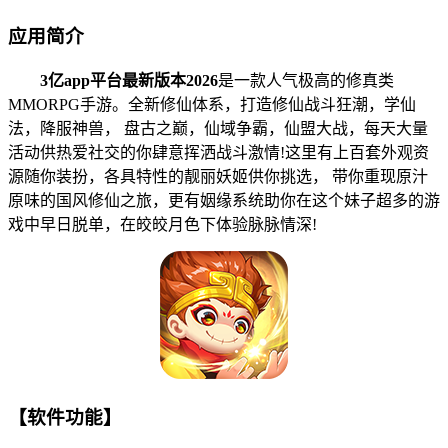
应用简介
3亿app平台最新版本2026
是一款人气极高的修真类
MMORPG手游。全新修仙体系，打造修仙战斗狂潮，学仙
法，降服神兽， 盘古之巅，仙域争霸，仙盟大战，每天大量
活动供热爱社交的你肆意挥洒战斗激情!这里有上百套外观资
源随你装扮，各具特性的靓丽妖姬供你挑选， 带你重现原汁
原味的国风修仙之旅，更有姻缘系统助你在这个妹子超多的游
戏中早日脱单，在皎皎月色下体验脉脉情深!
【软件功能】