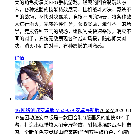
美的角色扮演类RPG手机游戏，经典的回合制玩法融
入，各种炫酷的技能特效展现，挂机战斗对决，厮杀不
同的战场，畅快对决厮杀，竞技不同的场景，将各种敌
人进行消灭，完成各种任务，获取奖励，激斗不同的场
景，竞技各种不同的战场，组队闯关快速杀敌，消灭不
同的对手，竞技无敌展现各种战斗场景，随心闯关对
决，消灭不同的对手，有种震撼的刺激感。
详情
4G网络测速安卓版 V5.59.29 安卓最新版
76.65M
2026-08-
07
猫团动漫安卓版是一款回合制Q版画风的仙侠RPG手
游，打造出就酷炫大招全屏释放，酣畅淋漓的战斗打击
感。全新角色梦灵珑重磅来袭!首创双种族角色，仙魔门