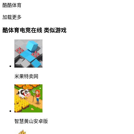
酷酷体育
加载更多
酷体育电竞在线 类似游戏
米果特卖网
智慧黄山安卓版