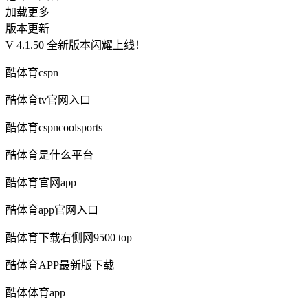
加载更多
版本更新
V 4.1.50 全新版本闪耀上线！
酷体育cspn
酷体育tv官网入口
酷体育cspncoolsports
酷体育是什么平台
酷体育官网app
酷体育app官网入口
酷体育下载右侧网9500 top
酷体育APP最新版下载
酷体体育app