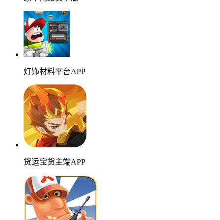
灯饰材料平台APP
货运宝货主端APP