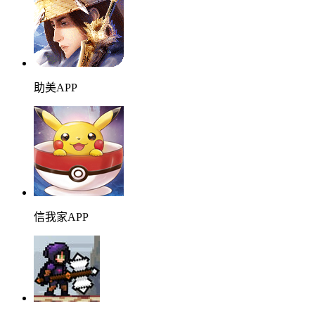
助美APP
信我家APP