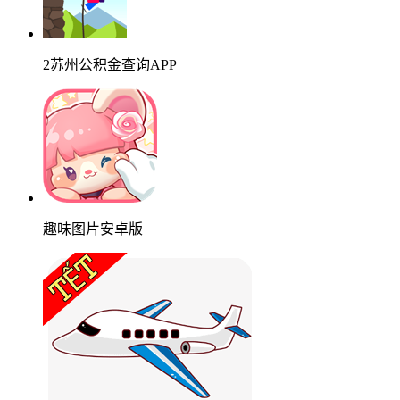
2苏州公积金查询APP
趣味图片安卓版