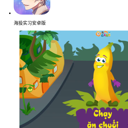
海投实习安卓版