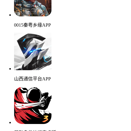
0015秦粤乡缘APP
山西通信平台APP