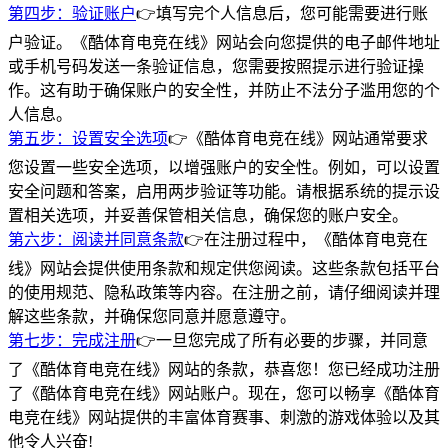
第四步：验证账户
👉填写完个人信息后，您可能需要进行账
户验证。《酷体育电竞在线》网站会向您提供的电子邮件地址
或手机号码发送一条验证信息，您需要按照提示进行验证操
作。这有助于确保账户的安全性，并防止不法分子滥用您的个
人信息。
第五步：设置安全选项
👉《酷体育电竞在线》网站通常要求
您设置一些安全选项，以增强账户的安全性。例如，可以设置
安全问题和答案，启用两步验证等功能。请根据系统的提示设
置相关选项，并妥善保管相关信息，确保您的账户安全。
第六步：阅读并同意条款
👉在注册过程中，《酷体育电竞在
线》网站会提供使用条款和规定供您阅读。这些条款包括平台
的使用规范、隐私政策等内容。在注册之前，请仔细阅读并理
解这些条款，并确保您同意并愿意遵守。
第七步：完成注册
👉一旦您完成了所有必要的步骤，并同意
了《酷体育电竞在线》网站的条款，恭喜您！您已经成功注册
了《酷体育电竞在线》网站账户。现在，您可以畅享《酷体育
电竞在线》网站提供的丰富体育赛事、刺激的游戏体验以及其
他令人兴奋!