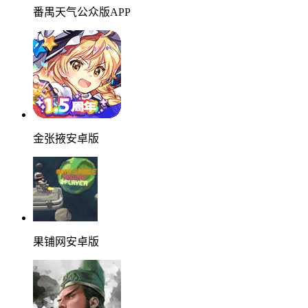
番禺天气公众版APP
金张掖安卓版
果铺网安卓版