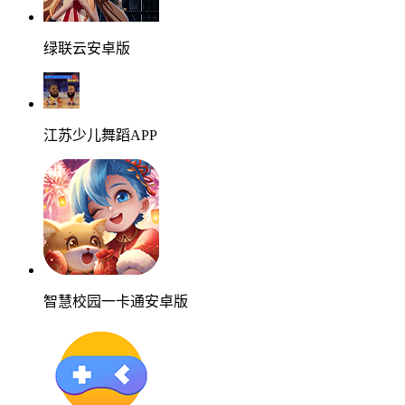
绿联云安卓版
江苏少儿舞蹈APP
智慧校园一卡通安卓版