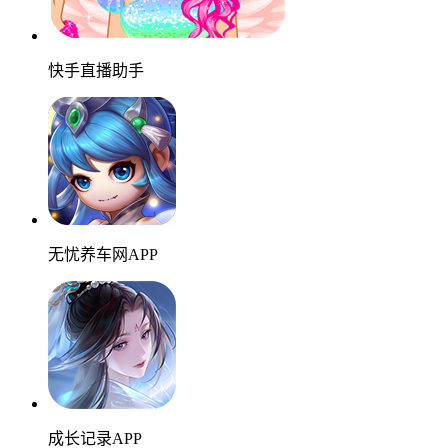
快手直播助手
无忧养车网APP
成长记录APP