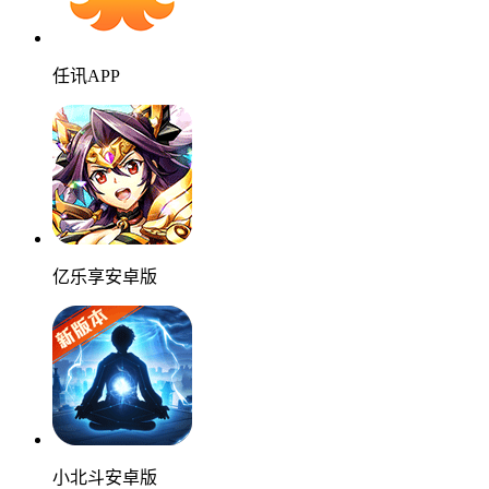
任讯APP
亿乐享安卓版
小北斗安卓版