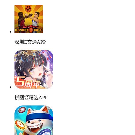
深圳E交通APP
拼图酱精选APP