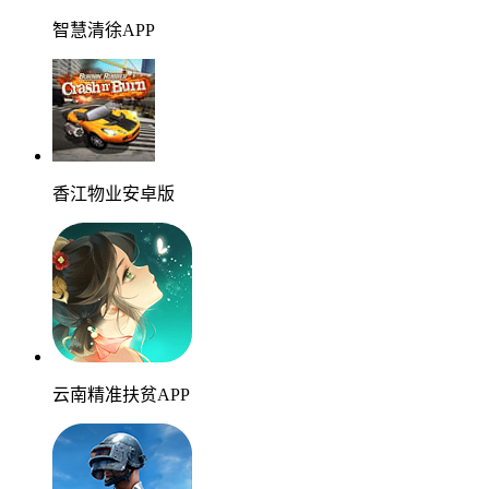
智慧清徐APP
香江物业安卓版
云南精准扶贫APP