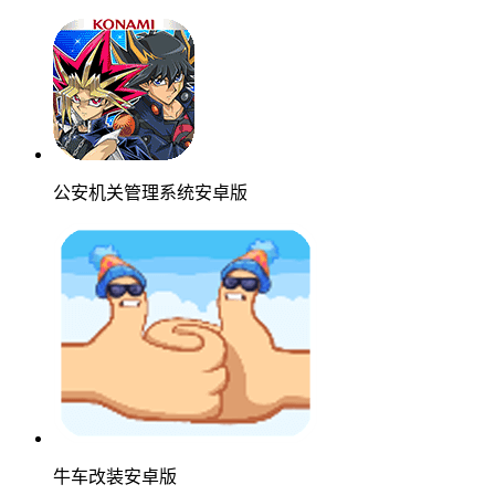
公安机关管理系统安卓版
牛车改装安卓版