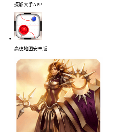
摄影大手APP
高德地图安卓版