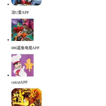
洽U爱APP
086蓝鱼电视APP
cutcutAPP