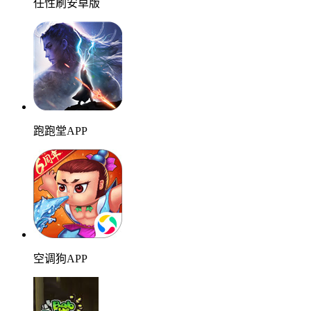
任性刷安卓版
跑跑堂APP
空调狗APP