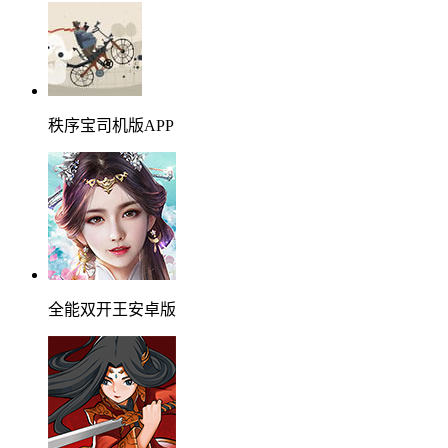
秩序宝司机版APP
全能双开王安卓版