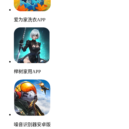
爱为家洗衣APP
榉树家用APP
噪音识别器安卓版