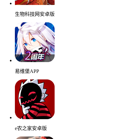
生物科技网安卓版
易维堡APP
e农之家安卓版