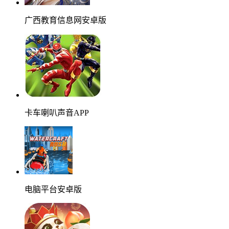
广西教育信息网安卓版
卡车喇叭声音APP
电脑平台安卓版