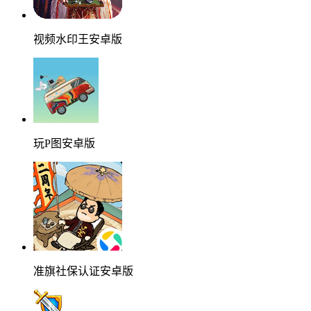
视频水印王安卓版
玩P图安卓版
准旗社保认证安卓版