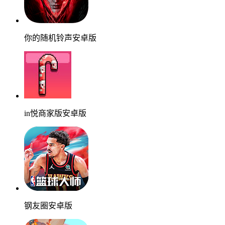
你的随机铃声安卓版
in悦商家版安卓版
钢友圈安卓版