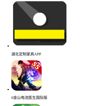
湖北定制家具APP
6金山电池医生国际版