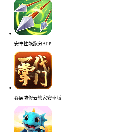
安卓性能跑分APP
谷居装修云管家安卓版