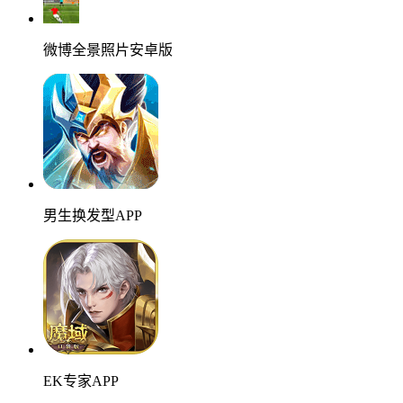
微博全景照片安卓版
男生换发型APP
EK专家APP