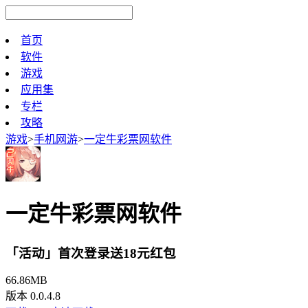
首页
软件
游戏
应用集
专栏
攻略
游戏
>
手机网游
>
一定牛彩票网软件
一定牛彩票网软件
「活动」首次登录送18元红包
66.86MB
版本 0.0.4.8