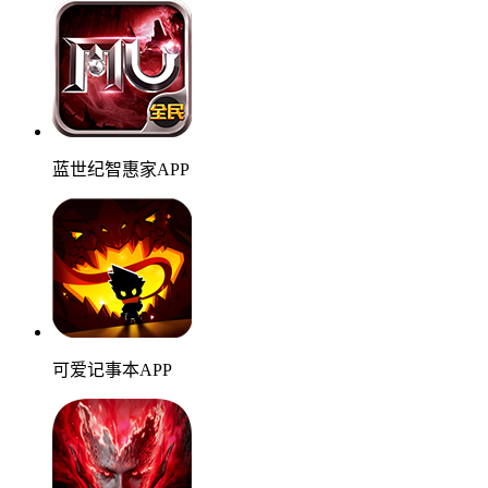
蓝世纪智惠家APP
可爱记事本APP