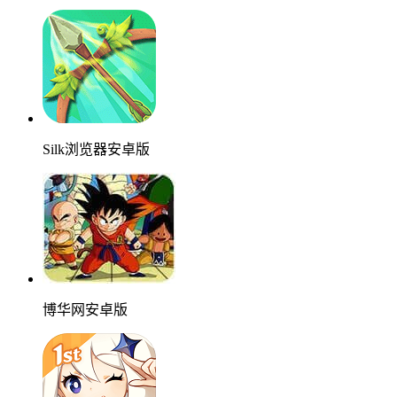
Silk浏览器安卓版
博华网安卓版