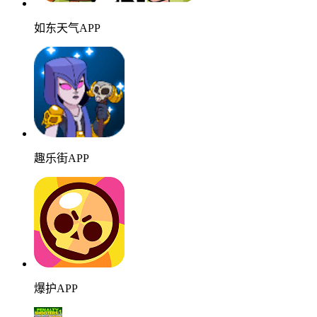
如东天气APP
趣乐街APP
爆护APP