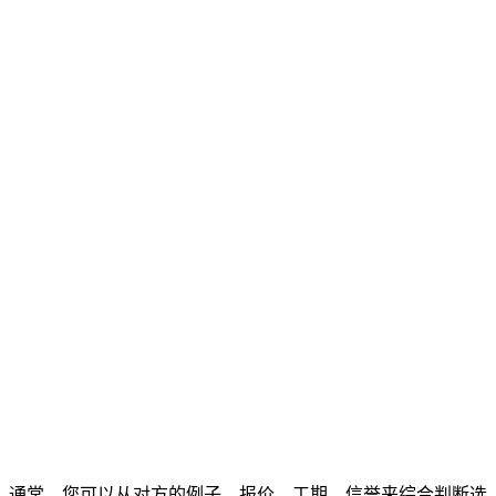
通常，您可以从对方的例子、报价、工期、信誉来综合判断选