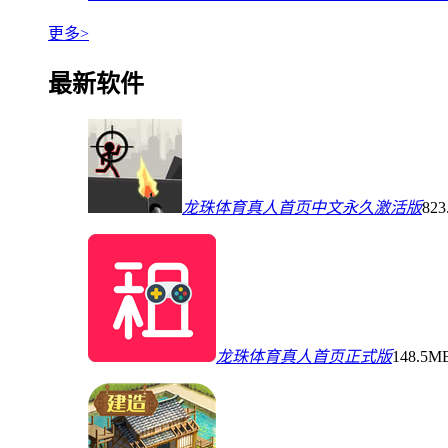
更多>
最新软件
龙珠体育真人首页中文永久激活版
82
龙珠体育真人首页正式版
148.5M