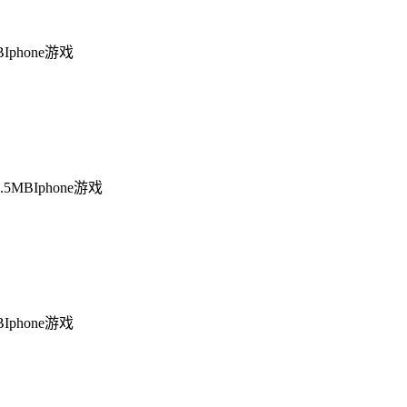
B
Iphone游戏
3.5MB
Iphone游戏
B
Iphone游戏