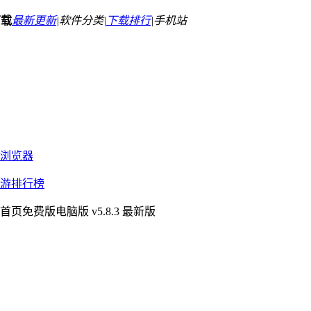
下载
最新更新
|
软件分类|
下载排行
|
手机站
浏览器
游排行榜
页免费版电脑版 v5.8.3 最新版