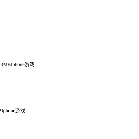
3.3MB
Iphone游戏
B
Iphone游戏