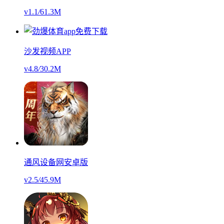
v1.1
/
61.3M
沙发视频APP
v4.8
/
30.2M
通风设备网安卓版
v2.5
/
45.9M