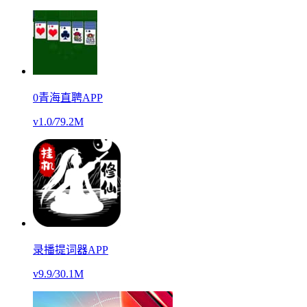
0青海直聘APP
v1.0
/
79.2M
录播提词器APP
v9.9
/
30.1M