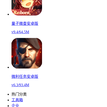
量子微查安卓版
v9.4
/
64.5M
微利任务安卓版
v6.3
/
93.4M
热门分类
工具箱
企业