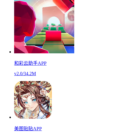
和彩云助手APP
v2.0
/
34.2M
美图贴贴APP