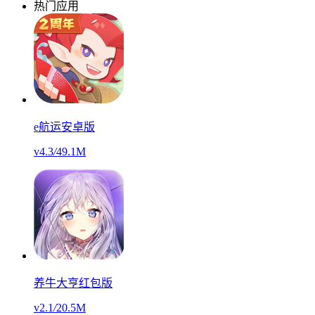
热门应用
e航运安卓版
v4.3
/
49.1M
养牛大亨红包版
v2.1
/
20.5M