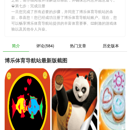
🥃第七步：完成注册
一旦您完成了所有必要的步骤，并同意了博乐体育导航站的条
款，恭喜您！您已经成功注册了博乐体育导航站账户。现在，您
可以畅享博乐体育导航站提供的丰富体育赛事、⌨️刺激的游戏体
验以及其他令人兴奋。
简介
评论(584)
热门文章
历史版本
博乐体育导航站最新版截图