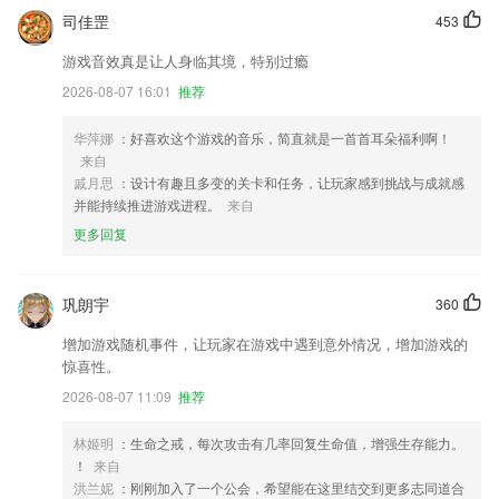
司佳罡
453
游戏音效真是让人身临其境，特别过瘾
2026-08-07 16:01
推荐
华萍娜
：好喜欢这个游戏的音乐，简直就是一首首耳朵福利啊！
来自
戚月思
：设计有趣且多变的关卡和任务，让玩家感到挑战与成就感
并能持续推进游戏进程。
来自
更多回复
巩朗宇
360
增加游戏随机事件，让玩家在游戏中遇到意外情况，增加游戏的
惊喜性。
2026-08-07 11:09
推荐
林姬明
：生命之戒，每次攻击有几率回复生命值，增强生存能力。
！
来自
洪兰妮
：刚刚加入了一个公会，希望能在这里结交到更多志同道合