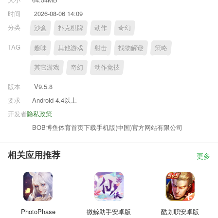
时间
2026-08-06 14:09
分类
沙盒
扑克棋牌
动作
奇幻
TAG
趣味
其他游戏
射击
找物解谜
策略
其它游戏
奇幻
动作竞技
版本
V9.5.8
要求
Android 4.4以上
开发者
隐私政策
BOB博鱼体育首页下载手机版(中国)官方网站有限公司
相关应用推荐
更多
PhotoPhase
微鲸助手安卓版
酷划职安卓版