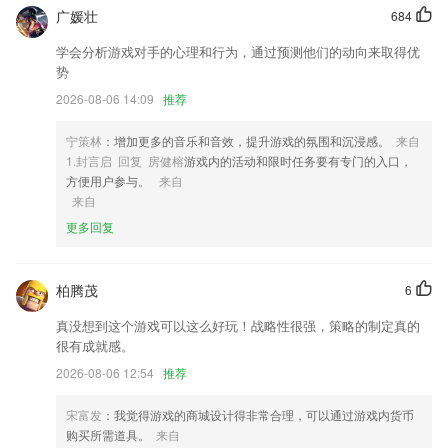
1,签到有礼，维护会员关系，保持会员粘度，使会员更加活跃，刺激用户
广媛壮
684
成就感；
学会分析游戏对手的心理和行为，通过预测他们的动向来取得优
2,可以快速的帮你分析手机中的各种垃圾文件和安装包，一步到位的帮你
势
全部卸载和清理痕迹。
2026-08-06 14:09
推荐
3,采购商库宝宝全渠道服务营销一体化专家，构建移动互联网新商业体
系，助力商户成功。
宁策林
：增加更多的音乐和音效，提升游戏的氛围和沉浸感。
来自
4,政务资讯、让您随时了解政府的工作动态和济南的惠民政策
1.封言启 回复 房健榕
游戏内的活动和限时任务要有专门的入口，
方便用户参与。
来自
5,开启全新的企业管理培训方式,让每位用户都可以全方位的进行学习
来自
6,信息公开，海关总署信息公开化。
更多回复
BOB博鱼体育首页下载手机版软件优势
1.瑞幸咖啡，小米A LOT之家,VIPKID,茑屋书店，亚马逊go
柏腾茂
6
2.随时去进行直播，拥有非常多强大的功能，可以在工作日里面不间断的
真没想到这个游戏可以这么好玩！战略性很强，策略的制定真的
去进行更好的服务。
很有成就感。
3.早检测论文查重系统平台上汇聚了很多的资源，只要有相似度高的，就
2026-08-06 12:54
推荐
会多检测几遍，中英文的都要检测
宋富发
：我觉得游戏的商城设计得非常合理，可以通过游戏内货币
4.提高阶段（78岁）：激发儿童发现数与量、数运算、几何与空间等基础
购买所需道具。
来自
知识的不同规律，促进儿童多角度思考和解决问题。