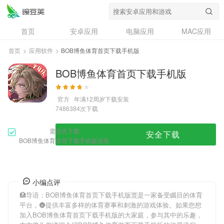
首页
安卓应用
电脑应用
MAC应用
资讯
专题
设计奖
创意应用
首页
>
应用软件
>
BOB博鱼体育首页下载手机版
问答
BOB博鱼体育首页下载手机版
官方
年满12周岁
下载安装
次下载
7486384
需优先下载
安全下载
BOB博鱼体育首页下载手机版安装
小编点评
🏥导语：
BOB博鱼体育首页下载手机版
🈺是一家备受瞩目的体育
平台，🌚提供丰富多样的体育赛事和刺激的游戏体验。如果您想
加入
BOB博鱼体育首页下载手机版
的大家庭，参与其中的乐趣，