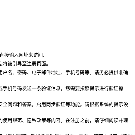
直接输入网址来访问.
您将被引导至注册页面。
括用户名、密码、电子邮件地址、手机号码等。请务必提供准确
址或手机号码发送一条验证信息，您需要按照提示进行验证操
置安全问题和答案，启用两步验证等功能。请根据系统的提示设
台的使用规范、隐私政策等内容。在注册之前，请仔细阅读并理