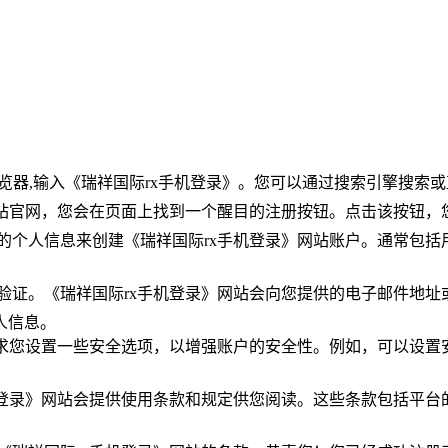
浏览器,输入《瑞祥国际rx手机登录》。您可以通过搜索引擎搜索或
网站官网，您会在页面上找到一个醒目的注册按钮。点击该按钮，
要的个人信息来创建《瑞祥国际rx手机登录》网站账户。通常包
验证。《瑞祥国际rx手机登录》网站会向您提供的电子邮件地
人信息。
常要求您设置一些安全选项，以增强账户的安全性。例如，可以设
手机登录》网站会提供使用条款和规定供您阅读。这些条款包括平