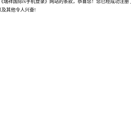
《瑞祥国际rx手机登录》网站的条款，恭喜您！您已经成功注册
以及其他令人兴奋!