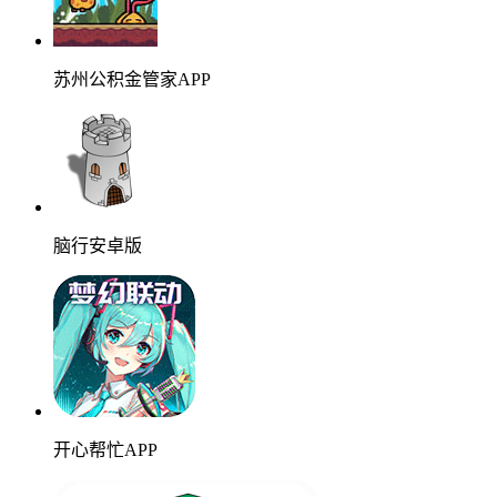
苏州公积金管家APP
脑行安卓版
开心帮忙APP