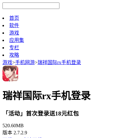
首页
软件
游戏
应用集
专栏
攻略
游戏
>
手机网游
>
瑞祥国际rx手机登录
瑞祥国际rx手机登录
「活动」首次登录送18元红包
520.60MB
版本 2.7.2.9