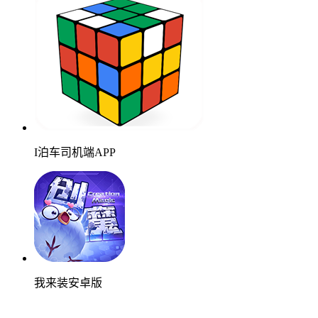
I泊车司机端APP
我来装安卓版