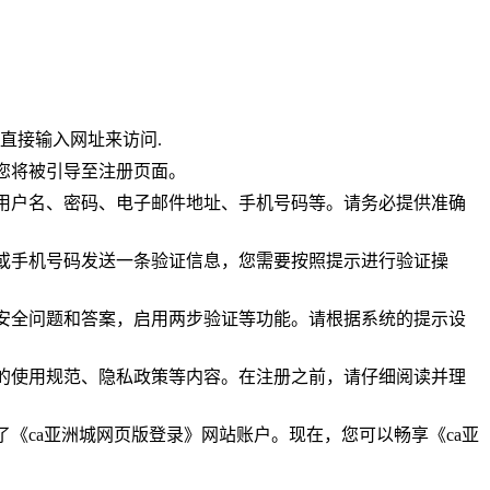
或直接输入网址来访问.
您将被引导至注册页面。
括用户名、密码、电子邮件地址、手机号码等。请务必提供准确
址或手机号码发送一条验证信息，您需要按照提示进行验证操
置安全问题和答案，启用两步验证等功能。请根据系统的提示设
台的使用规范、隐私政策等内容。在注册之前，请仔细阅读并理
《ca亚洲城网页版登录》网站账户。现在，您可以畅享《ca亚