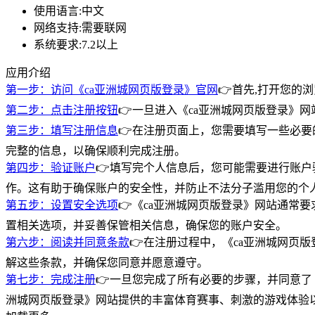
使用语言:
中文
网络支持:
需要联网
系统要求:
7.2以上
应用介绍
第一步：访问《ca亚洲城网页版登录》官网
👉首先,打开您的
第二步：点击注册按钮
👉一旦进入《ca亚洲城网页版登录》
第三步：填写注册信息
👉在注册页面上，您需要填写一些必
完整的信息，以确保顺利完成注册。
第四步：验证账户
👉填写完个人信息后，您可能需要进行账户
作。这有助于确保账户的安全性，并防止不法分子滥用您的个
第五步：设置安全选项
👉《ca亚洲城网页版登录》网站通
置相关选项，并妥善保管相关信息，确保您的账户安全。
第六步：阅读并同意条款
👉在注册过程中，《ca亚洲城网
解这些条款，并确保您同意并愿意遵守。
第七步：完成注册
👉一旦您完成了所有必要的步骤，并同意了
洲城网页版登录》网站提供的丰富体育赛事、刺激的游戏体验以