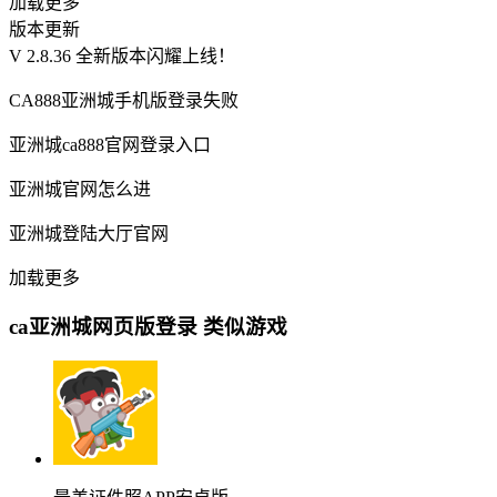
加载更多
版本更新
V 2.8.36 全新版本闪耀上线！
CA888亚洲城手机版登录失败
亚洲城ca888官网登录入口
亚洲城官网怎么进
亚洲城登陆大厅官网
加载更多
ca亚洲城网页版登录 类似游戏